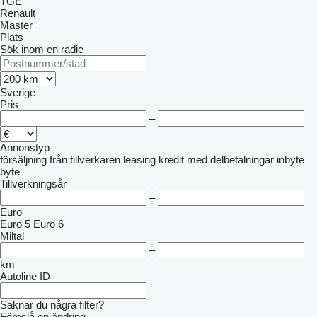
TGE
Renault
Master
Plats
Sök inom en radie
Sverige
Pris
–
Annonstyp
försäljning
från tillverkaren
leasing
kredit
med delbetalningar
inbyte
byte
Tillverkningsår
–
Euro
Euro 5
Euro 6
Miltal
–
km
Autoline ID
Saknar du några filter?
Föreslå en ändring