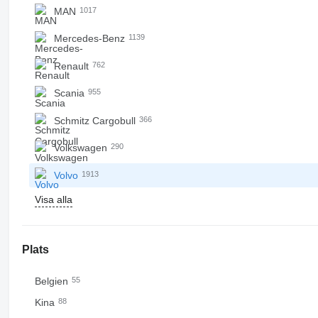
MAN
1017
Mercedes-Benz
1139
Renault
762
Scania
955
Schmitz Cargobull
366
Volkswagen
290
Volvo
1913
Visa alla
Plats
Belgien
55
Kina
88