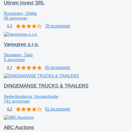
Utirom Invest SRL
Rumänien, Chitila
56 annonser
78 recensioner
4.3
Varexpres s.r.o.
Slovakien, Šaľa
5 annonser
65 recensioner
4.7
DINGEMANSE TRUCKS & TRAILERS
Nederländerna, Hoogerheide
741 annonser
61 recensioner
4.2
ABC Auctions