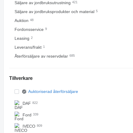
Säljare av jordbruksutrustning
421
Säljare av jordbruksprodukter och material
5
Auktion
48
Fordonsservice
9
Leasing
2
Leverans/frakt
1
Återförsäljare av reservdelar
685
Tillverkare
Auktoriserad återförsäljare
DAF
822
Ford
339
IVECO
809