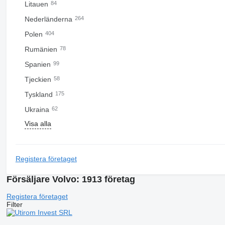
Litauen
84
Nederländerna
264
Polen
404
Rumänien
78
Spanien
99
Tjeckien
58
Tyskland
175
Ukraina
62
Visa alla
Registera företaget
Försäljare Volvo: 1913 företag
Registera företaget
Filter