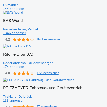
Rumänien
144 annonser
BAS World
Nederländerna, Veghel
1346 annonser
1671 recensioner
4.2
Ritchie Bros B.V.
Nederländerna, RK Zevenbergen
174 annonser
172 recensioner
4.0
PEITZMEYER Fahrzeug- und Gerätevertrieb
Tyskland, Delbrück
111 annonser
47 recensioner
4.7