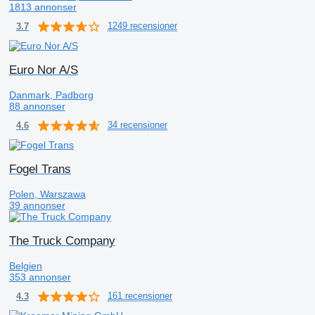
1813 annonser
1249 recensioner
3.7
Euro Nor A/S
Danmark, Padborg
88 annonser
34 recensioner
4.6
Fogel Trans
Polen, Warszawa
39 annonser
The Truck Company
Belgien
353 annonser
161 recensioner
4.3