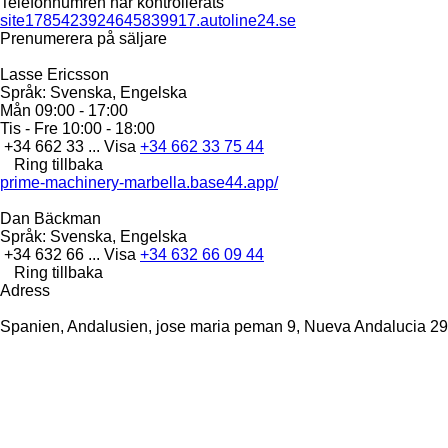
Telefonnumren har kontrollerats
site1785423924645839917.autoline24.se
Prenumerera på säljare
Lasse Ericsson
Språk:
Svenska, Engelska
Mån
09:00 - 17:00
Tis - Fre
10:00 - 18:00
+34 662 33 ...
Visa
+34 662 33 75 44
Ring tillbaka
prime-machinery-marbella.base44.app/
Dan Bäckman
Språk:
Svenska, Engelska
+34 632 66 ...
Visa
+34 632 66 09 44
Ring tillbaka
Adress
Spanien, Andalusien, jose maria peman 9, Nueva Andalucia 2