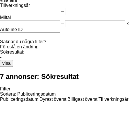
visa alla
Tillverkningsår
–
Miltal
–
Autoline ID
Saknar du några filter?
Föreslå en ändring
Sökresultat:
-
visa
7 annonser:
Sökresultat
Filter
Sortera
:
Publiceringsdatum
Publiceringsdatum
Dyrast överst
Billigast överst
Tillverkningsår