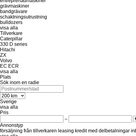
entreprenadmaskiner
grävmaskiner
bandgrävare
schaktningsutrustning
bulldozers
visa alla
Tillverkare
Caterpillar
330
D series
Hitachi
ZX
Volvo
EC
ECR
visa alla
Plats
Sök inom en radie
Sverige
visa alla
Pris
–
Annonstyp
försäljning
från tillverkaren
leasing
kredit
med delbetalningar
in