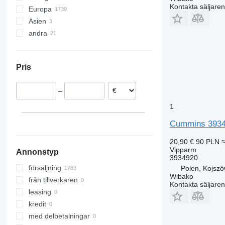
Kontakta säljaren
Europa
Asien
Estland
andra
Rumänien
Turkiet
Polen
Kazakstan
Ukraina
Portugal
Pris
Litauen
Danmark
–
Nederländerna
Belgien
1
visa alla
Cummins 3934
20,90 €
90 PLN
≈
Vipparm
Annonstyp
3934920
försäljning
Polen, Kojsz
Wibako
från tillverkaren
Kontakta säljaren
leasing
kredit
med delbetalningar