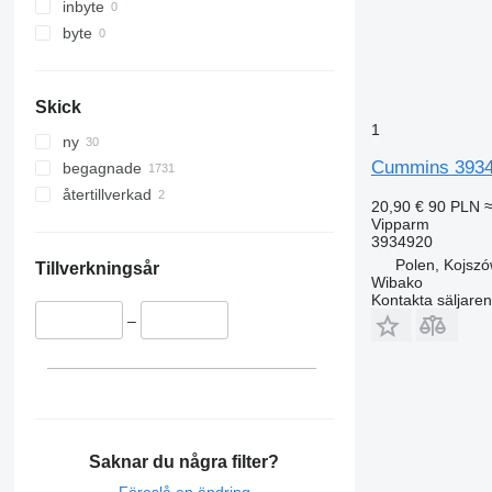
inbyte
byte
Skick
1
ny
Cummins 3934
begagnade
återtillverkad
20,90 €
90 PLN
≈
Vipparm
3934920
Polen, Kojsz
Tillverkningsår
Wibako
Kontakta säljaren
–
Saknar du några filter?
Föreslå en ändring