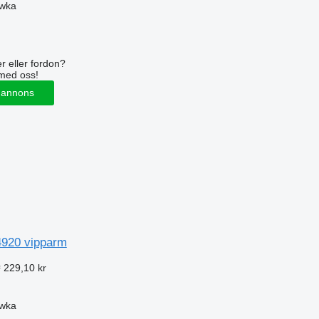
ówka
r eller fordon?
med oss!
 annons
920 vipparm
 229,10 kr
ówka