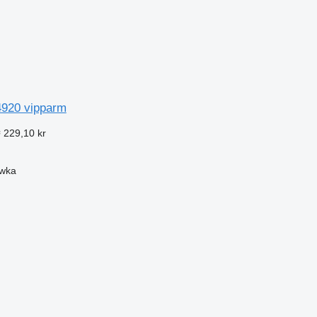
920 vipparm
 229,10 kr
ówka