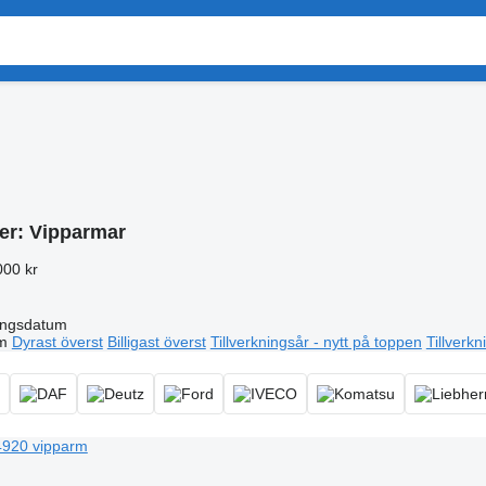
er:
Vipparmar
000 kr
ingsdatum
m
Dyrast överst
Billigast överst
Tillverkningsår - nytt på toppen
Tillverk