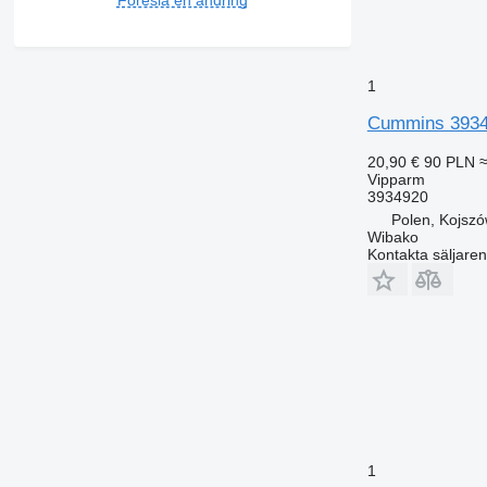
1
Cummins 3934
20,90 €
90 PLN
≈
Vipparm
3934920
Polen, Kojsz
Wibako
Kontakta säljaren
1