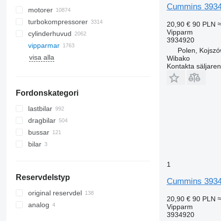
Cummins 3934
motorer
turbokompressorer
20,90 €
90 PLN
≈
Vipparm
cylinderhuvud
3934920
vipparmar
Polen, Kojsz
visa alla
Wibako
Kontakta säljaren
Fordonskategori
lastbilar
dragbilar
bussar
bilar
1
Reservdelstyp
Cummins 3934
original reservdel
20,90 €
90 PLN
≈
analog
Vipparm
3934920