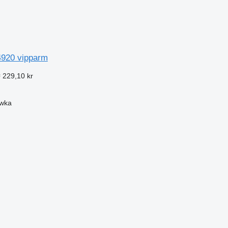
920 vipparm
 229,10 kr
ówka