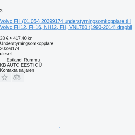
3
Volvo FH (01.05-) 20399174 understyrningsomkopplare till
Volvo FH12, FH16, NH12, FH, VNL780 (1993-2014) dragbil
38 €
≈ 417,40 kr
Understyrningsomkopplare
20399174
diesel
Estland, Rummu
KB AUTO EESTI OÜ
Kontakta säljaren