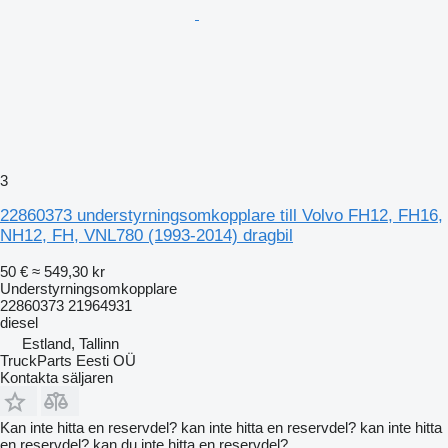
3
22860373 understyrningsomkopplare till Volvo FH12, FH16,
NH12, FH, VNL780 (1993-2014) dragbil
50 €
≈ 549,30 kr
Understyrningsomkopplare
22860373 21964931
diesel
Estland, Tallinn
TruckParts Eesti OÜ
Kontakta säljaren
Kan inte hitta en reservdel? kan inte hitta en reservdel? kan inte hitta
en reservdel? kan du inte hitta en reservdel?