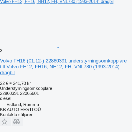
3
Volvo FH16 (01.12-) 22860391 understyrningsomkopplare
till Volvo FH12, FH16, NH12, FH, VNL780 (1993-2014)
dragbil
22 €
≈ 241,70 kr
Understyrningsomkopplare
22860391 22065601
diesel
Estland, Rummu
KB AUTO EESTI OÜ
Kontakta säljaren