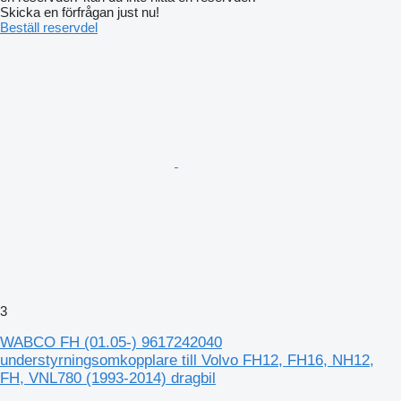
Skicka en förfrågan just nu!
Beställ reservdel
3
WABCO FH (01.05-) 9617242040
understyrningsomkopplare till Volvo FH12, FH16, NH12,
FH, VNL780 (1993-2014) dragbil