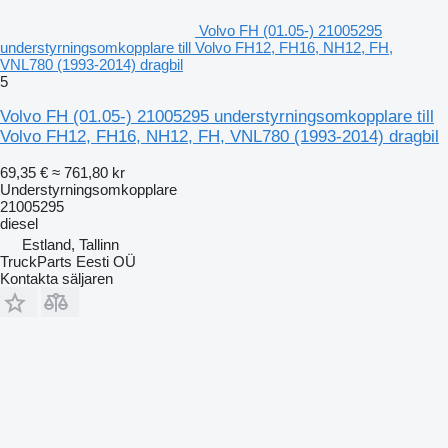
Volvo FH (01.05-) 21005295
understyrningsomkopplare till Volvo FH12, FH16, NH12, FH,
VNL780 (1993-2014) dragbil
5
Volvo FH (01.05-) 21005295 understyrningsomkopplare till
Volvo FH12, FH16, NH12, FH, VNL780 (1993-2014) dragbil
69,35 €
≈ 761,80 kr
Understyrningsomkopplare
21005295
diesel
Estland, Tallinn
TruckParts Eesti OÜ
Kontakta säljaren