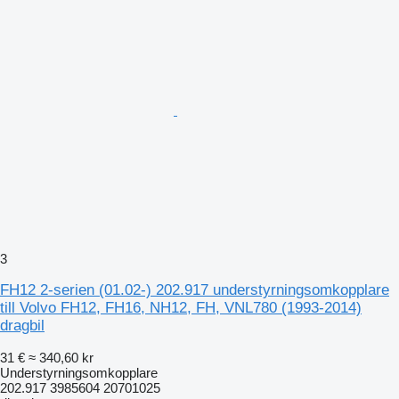
3
FH12 2-serien (01.02-) 202.917 understyrningsomkopplare
till Volvo FH12, FH16, NH12, FH, VNL780 (1993-2014)
dragbil
31 €
≈ 340,60 kr
Understyrningsomkopplare
202.917 3985604 20701025