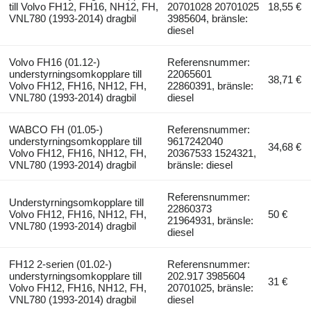
till Volvo FH12, FH16, NH12, FH,
20701028 20701025
18,55 €
VNL780 (1993-2014) dragbil
3985604, bränsle:
diesel
Volvo FH16 (01.12-)
Referensnummer:
understyrningsomkopplare till
22065601
38,71 €
Volvo FH12, FH16, NH12, FH,
22860391, bränsle:
VNL780 (1993-2014) dragbil
diesel
WABCO FH (01.05-)
Referensnummer:
understyrningsomkopplare till
9617242040
34,68 €
Volvo FH12, FH16, NH12, FH,
20367533 1524321,
VNL780 (1993-2014) dragbil
bränsle: diesel
Referensnummer:
Understyrningsomkopplare till
22860373
Volvo FH12, FH16, NH12, FH,
50 €
21964931, bränsle:
VNL780 (1993-2014) dragbil
diesel
FH12 2-serien (01.02-)
Referensnummer:
understyrningsomkopplare till
202.917 3985604
31 €
Volvo FH12, FH16, NH12, FH,
20701025, bränsle:
VNL780 (1993-2014) dragbil
diesel