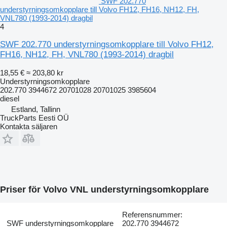
SWF 202.770
understyrningsomkopplare till Volvo FH12, FH16, NH12, FH,
VNL780 (1993-2014) dragbil
4
SWF 202.770 understyrningsomkopplare till Volvo FH12,
FH16, NH12, FH, VNL780 (1993-2014) dragbil
18,55 €
≈ 203,80 kr
Understyrningsomkopplare
202.770 3944672 20701028 20701025 3985604
diesel
Estland, Tallinn
TruckParts Eesti OÜ
Kontakta säljaren
Priser för Volvo VNL understyrningsomkopplare
Referensnummer:
SWF understyrningsomkopplare
202.770 3944672