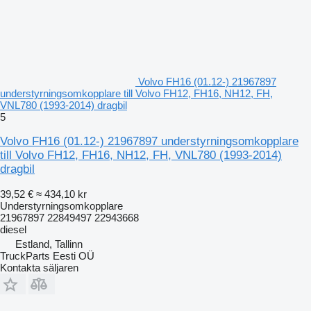
Volvo FH16 (01.12-) 21967897
understyrningsomkopplare till Volvo FH12, FH16, NH12, FH,
VNL780 (1993-2014) dragbil
5
Volvo FH16 (01.12-) 21967897 understyrningsomkopplare
till Volvo FH12, FH16, NH12, FH, VNL780 (1993-2014)
dragbil
39,52 €
≈ 434,10 kr
Understyrningsomkopplare
21967897 22849497 22943668
diesel
Estland, Tallinn
TruckParts Eesti OÜ
Kontakta säljaren