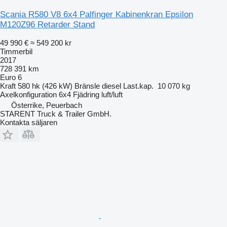
Scania R580 V8 6x4 Palfinger Kabinenkran Epsilon
M120Z96 Retarder Stand
49 990 €
≈ 549 200 kr
Timmerbil
2017
728 391 km
Euro 6
Kraft
580 hk (426 kW)
Bränsle
diesel
Last.kap.
10 070 kg
Axelkonfiguration
6x4
Fjädring
luft/luft
Österrike, Peuerbach
STARENT Truck & Trailer GmbH.
Kontakta säljaren