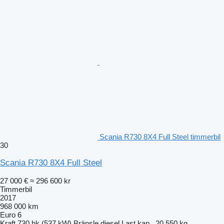
Scania R730 8X4 Full Steel timmerbil
30
Scania R730 8X4 Full Steel
27 000 €
≈ 296 600 kr
Timmerbil
2017
968 000 km
Euro 6
Kraft
730 hk (537 kW)
Bränsle
diesel
Last.kap.
20 550 kg