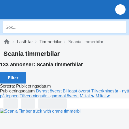
Lastbilar
Timmerbilar
Scania timmerbilar
Scania timmerbilar
133 annonser:
Scania timmerbilar
Filter
Sortera
:
Publiceringsdatum
Publiceringsdatum
Dyrast överst
Billigast överst
Tillverkningsår - nytt
på toppen
Tillverkningsår - gammal överst
Miltal ⬊
Miltal ⬈