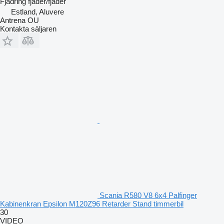
Fjädring
fjäder/fjäder
Estland, Aluvere
Antrena OU
Kontakta säljaren
Scania R580 V8 6x4 Palfinger
Kabinenkran Epsilon M120Z96 Retarder Stand timmerbil
30
VIDEO