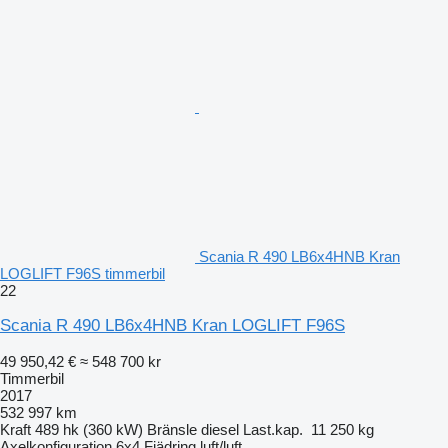
Scania R 490 LB6x4HNB Kran
LOGLIFT F96S timmerbil
22
Scania R 490 LB6x4HNB Kran LOGLIFT F96S
49 950,42 €
≈ 548 700 kr
Timmerbil
2017
532 997 km
Kraft
489 hk (360 kW)
Bränsle
diesel
Last.kap.
11 250 kg
Axelkonfiguration
6x4
Fjädring
luft/luft