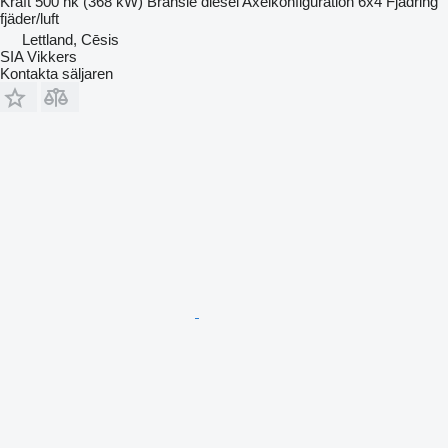
Kraft
500 hk (368 kW)
Bränsle
diesel
Axelkonfiguration
6x4
Fjädring
fjäder/luft
Lettland, Cēsis
SIA Vikkers
Kontakta säljaren