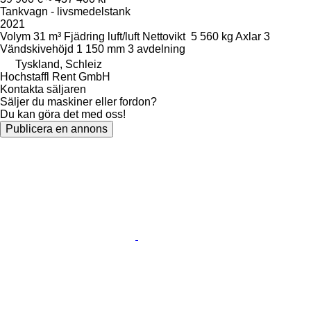
Tankvagn - livsmedelstank
2021
Volym
31 m³
Fjädring
luft/luft
Nettovikt
5 560 kg
Axlar
3
Vändskivehöjd
1 150 mm
3 avdelning
Tyskland, Schleiz
Hochstaffl Rent GmbH
Kontakta säljaren
Säljer du maskiner eller fordon?
Du kan göra det med oss!
Publicera en annons