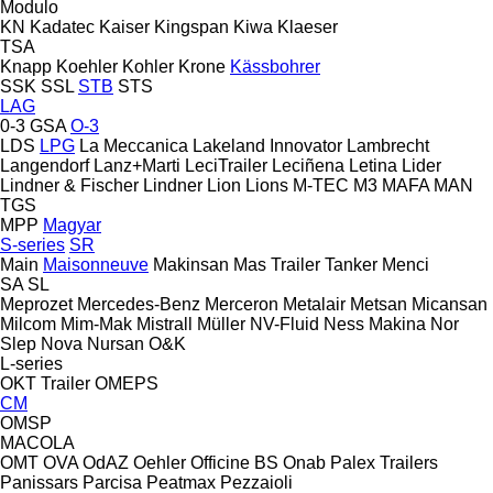
Modulo
KN
Kadatec
Kaiser
Kingspan
Kiwa
Klaeser
TSA
Knapp
Koehler
Kohler
Krone
Kässbohrer
SSK
SSL
STB
STS
LAG
0-3
GSA
O-3
LDS
LPG
La Meccanica
Lakeland Innovator
Lambrecht
Langendorf
Lanz+Marti
LeciTrailer
Leciñena
Letina
Lider
Lindner & Fischer
Lindner
Lion
Lions
M-TEC
M3
MAFA
MAN
TGS
MPP
Magyar
S-series
SR
Main
Maisonneuve
Makinsan
Mas Trailer Tanker
Menci
SA
SL
Meprozet
Mercedes-Benz
Merceron
Metalair
Metsan
Micansan
Milcom
Mim-Mak
Mistrall
Müller
NV-Fluid
Ness Makina
Nor
Slep
Nova
Nursan
O&K
L-series
OKT Trailer
OMEPS
CM
OMSP
MACOLA
OMT
OVA
OdAZ
Oehler
Officine BS
Onab
Palex Trailers
Panissars
Parcisa
Peatmax
Pezzaioli