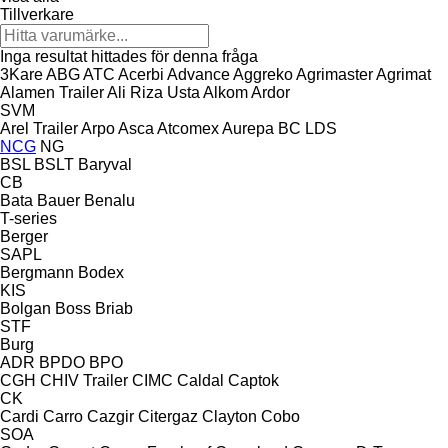
Tillverkare
Inga resultat hittades för denna fråga
3Kare
ABG
ATC
Acerbi
Advance
Aggreko
Agrimaster
Agrimat
Alamen Trailer
Ali Riza Usta
Alkom
Ardor
SVM
Arel Trailer
Arpo
Asca
Atcomex
Aurepa
BC LDS
NCG
NG
BSL
BSLT
Baryval
CB
Bata
Bauer
Benalu
T-series
Berger
SAPL
Bergmann
Bodex
KIS
Bolgan
Boss
Briab
STF
Burg
ADR
BPDO
BPO
CGH
CHIV Trailer
CIMC
Caldal
Captok
CK
Cardi
Carro
Cazgir
Citergaz
Clayton
Cobo
SOA