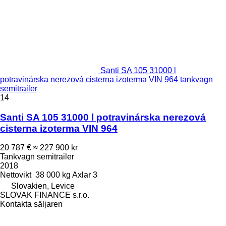
Santi SA 105 31000 l
potravinárska nerezová cisterna izoterma VIN 964 tankvagn
semitrailer
14
Santi SA 105 31000 l potravinárska nerezová
cisterna izoterma VIN 964
20 787 €
≈ 227 900 kr
Tankvagn semitrailer
2018
Nettovikt
38 000 kg
Axlar
3
Slovakien, Levice
SLOVAK FINANCE s.r.o.
Kontakta säljaren