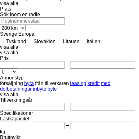
visa alla
Plats
Sök inom en radie
Sverige
Europa
Tyskland
Slovakien
Litauen
Italien
visa alla
visa alla
Pris
–
Annonstyp
försäljning
hyra
från tillverkaren
leasing
kredit
med
delbetalningar
inbyte
byte
visa alla
Tillverkningsår
–
Specifikationer
Lastkapacitet
–
kg
Bruttovikt