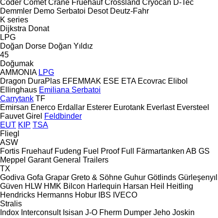
Coder
Comet
Crane Fruehauf
Crossland
Cryocan
D-Tec
Demmler
Demo Serbatoi
Desot
Deutz-Fahr
K series
Dijkstra
Donat
LPG
Doğan Dorse
Doğan Yıldız
45
Doğumak
AMMONIA
LPG
Dragon
DuraPlas
EFEMMAK
ESE
ETA
Ecovrac
Elibol
Ellinghaus
Emiliana Serbatoi
Carrytank
TF
Emirsan
Enerco
Erdallar
Esterer
Eurotank
Everlast
Eversteel
Fauvet Girel
Feldbinder
EUT
KIP
TSA
Fliegl
ASW
Fortis
Fruehauf
Fudeng
Fuel Proof
Full
Färmartanken AB
GS
Meppel
Garant
General Trailers
TX
Godiva
Gofa
Grapar
Greto & Söhne
Guhur
Götlinds
Gürleşenyıl
Güven
HLW
HMK Bilcon
Harlequin
Harsan
Heil
Heitling
Hendricks
Hermanns
Hobur
IBS
IVECO
Stralis
Indox
Interconsult
Isisan
J-O Fherm Dumper
Jeho
Joskin