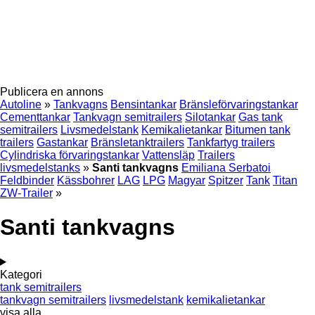
Publicera en annons
Autoline
»
Tankvagns
Bensintankar
Bränsleförvaringstankar
Cementtankar
Tankvagn semitrailers
Silotankar
Gas tank
semitrailers
Livsmedelstank
Kemikalietankar
Bitumen tank
trailers
Gastankar
Bränsletanktrailers
Tankfartyg trailers
Cylindriska förvaringstankar
Vattensläp
Trailers
livsmedelstanks
»
Santi tankvagns
Emiliana Serbatoi
Feldbinder
Kässbohrer
LAG
LPG
Magyar
Spitzer
Tank
Titan
ZW-Trailer
»
Santi tankvagns
Kategori
tank semitrailers
tankvagn semitrailers
livsmedelstank
kemikalietankar
visa alla