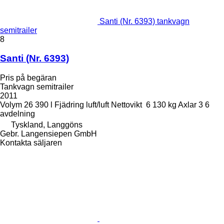
Santi (Nr. 6393) tankvagn
semitrailer
8
Santi (Nr. 6393)
Pris på begäran
Tankvagn semitrailer
2011
Volym
26 390 l
Fjädring
luft/luft
Nettovikt
6 130 kg
Axlar
3
6
avdelning
Tyskland, Langgöns
Gebr. Langensiepen GmbH
Kontakta säljaren