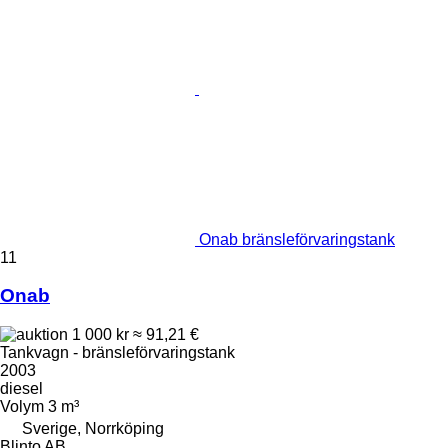
Onab bränsleförvaringstank
11
Onab
1 000 kr
≈ 91,21 €
Tankvagn - bränsleförvaringstank
2003
diesel
Volym
3 m³
Sverige, Norrköping
Blinto AB