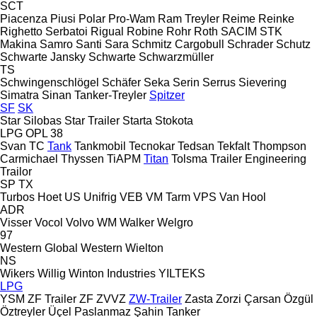
SCT
Piacenza
Piusi
Polar
Pro-Wam
Ram Treyler
Reime
Reinke
Righetto Serbatoi
Rigual
Robine
Rohr
Roth
SACIM
STK
Makina
Samro
Santi
Sara
Schmitz Cargobull
Schrader
Schutz
Schwarte Jansky
Schwarte
Schwarzmüller
TS
Schwingenschlögel
Schäfer
Seka
Serin
Serrus
Sievering
Simatra
Sinan Tanker-Treyler
Spitzer
SF
SK
Star Silobas
Star Trailer
Starta
Stokota
LPG
OPL 38
Svan
TC
Tank
Tankmobil
Tecnokar
Tedsan
Tekfalt
Thompson
Carmichael
Thyssen
TiAPM
Titan
Tolsma
Trailer Engineering
Trailor
SP
TX
Turbos Hoet
US
Unifrig
VEB
VM Tarm
VPS
Van Hool
ADR
Visser
Vocol
Volvo
WM
Walker
Welgro
97
Western Global
Western
Wielton
NS
Wikers
Willig
Winton Industries
YILTEKS
LPG
YSM
ZF Trailer
ZF
ZVVZ
ZW-Trailer
Zasta
Zorzi
Çarsan
Özgül
Öztreyler
Üçel Paslanmaz
Şahin Tanker