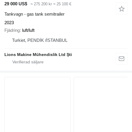
29 000 US$
≈ 275 200 kr
≈ 25 100 €
Tankvagn - gas tank semitrailer
2023
Fjädring
luft/luft
Turkiet, PENDİK /İSTANBUL
Lions Makine Mühendislik Ltd Şti