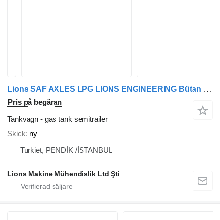
Lions SAF AXLES LPG LIONS ENGINEERING Bütan Propan Semi trailer Storag
Pris på begäran
Tankvagn - gas tank semitrailer
Skick
ny
Turkiet, PENDİK /İSTANBUL
Lions Makine Mühendislik Ltd Şti