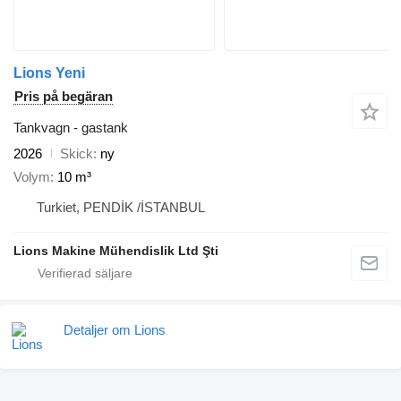
Lions Yeni
Pris på begäran
Tankvagn - gastank
2026
Skick
ny
Volym
10 m³
Turkiet, PENDİK /İSTANBUL
Lions Makine Mühendislik Ltd Şti
Detaljer om Lions