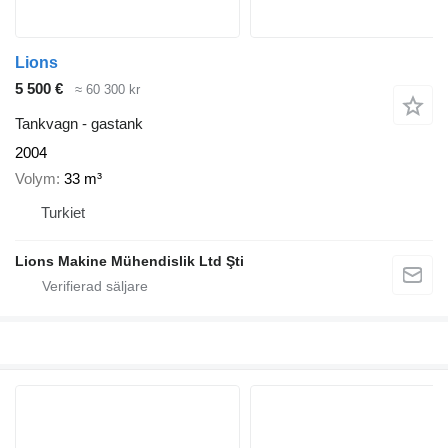
Lions
5 500 €
≈ 60 300 kr
Tankvagn - gastank
2004
Volym
33 m³
Turkiet
Lions Makine Mühendislik Ltd Şti