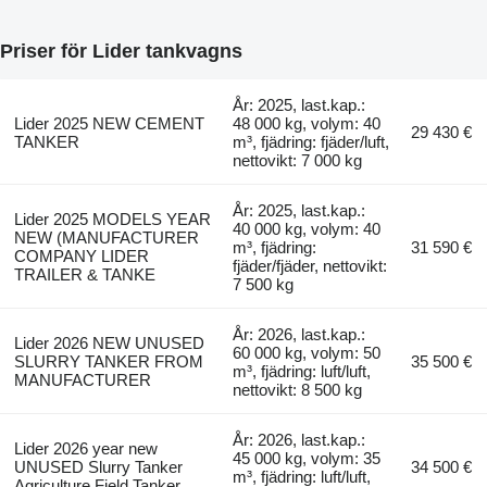
Priser för Lider tankvagns
År: 2025, last.kap.:
Lider 2025 NEW CEMENT
48 000 kg, volym: 40
29 430 €
TANKER
m³, fjädring: fjäder/luft,
nettovikt: 7 000 kg
År: 2025, last.kap.:
Lider 2025 MODELS YEAR
40 000 kg, volym: 40
NEW (MANUFACTURER
m³, fjädring:
31 590 €
COMPANY LIDER
fjäder/fjäder, nettovikt:
TRAILER & TANKE
7 500 kg
År: 2026, last.kap.:
Lider 2026 NEW UNUSED
60 000 kg, volym: 50
SLURRY TANKER FROM
35 500 €
m³, fjädring: luft/luft,
MANUFACTURER
nettovikt: 8 500 kg
År: 2026, last.kap.:
Lider 2026 year new
45 000 kg, volym: 35
UNUSED Slurry Tanker
34 500 €
m³, fjädring: luft/luft,
Agriculture Field Tanker