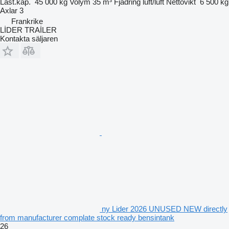
Last.kap.
45 000 kg
Volym
35 m³
Fjädring
luft/luft
Nettovikt
6 500 kg
Axlar
3
Frankrike
LİDER TRAİLER
Kontakta säljaren
ny Lider 2026 UNUSED NEW directly
from manufacturer complate stock ready bensintank
26