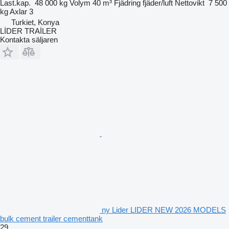
Last.kap.
48 000 kg
Volym
40 m³
Fjädring
fjäder/luft
Nettovikt
7 500
kg
Axlar
3
Turkiet, Konya
LİDER TRAİLER
Kontakta säljaren
ny Lider LIDER NEW 2026 MODELS
bulk cement trailer cementtank
29