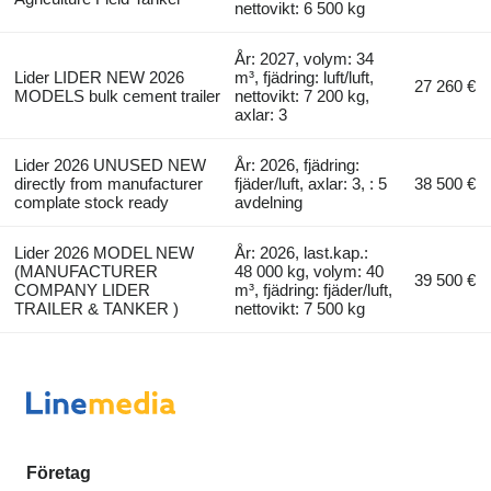
nettovikt: 6 500 kg
År: 2027, volym: 34
Lider LIDER NEW 2026
m³, fjädring: luft/luft,
27 260 €
MODELS bulk cement trailer
nettovikt: 7 200 kg,
axlar: 3
Lider 2026 UNUSED NEW
År: 2026, fjädring:
directly from manufacturer
fjäder/luft, axlar: 3, : 5
38 500 €
complate stock ready
avdelning
Lider 2026 MODEL NEW
År: 2026, last.kap.:
(MANUFACTURER
48 000 kg, volym: 40
39 500 €
COMPANY LIDER
m³, fjädring: fjäder/luft,
TRAILER & TANKER )
nettovikt: 7 500 kg
Företag