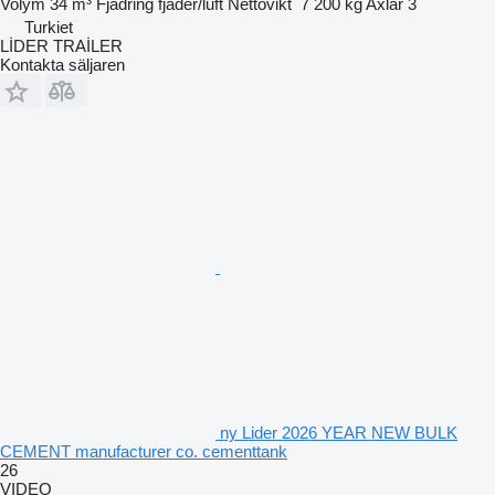
Volym
34 m³
Fjädring
fjäder/luft
Nettovikt
7 200 kg
Axlar
3
Turkiet
LİDER TRAİLER
Kontakta säljaren
ny Lider 2026 YEAR NEW BULK
CEMENT manufacturer co. cementtank
26
VIDEO