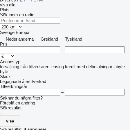
visa alla
Plats
Sök inom en radie
Sverige
Europa
Nederländerna
Grekland
Tyskland
Pris
–
Annonstyp
försäljning
från tillverkaren
leasing
kredit
med delbetalningar
inbyte
byte
Skick
begagnade
återtillverkad
Tillverkningsår
–
Saknar du några filter?
Föreslå en ändring
Sökresultat:
-
visa
Sökresultat:
4 annonser