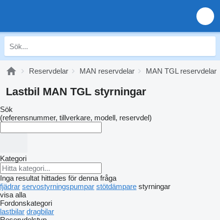
Reservdelar
MAN reservdelar
MAN TGL reservdelar
Lastbil MAN TGL styrningar
Sök
(referensnummer, tillverkare, modell, reservdel)
Kategori
Inga resultat hittades för denna fråga
fjädrar
servostyrningspumpar
stötdämpare
styrningar
visa alla
Fordonskategori
lastbilar
dragbilar
Reservdelstyp