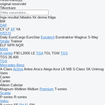
original reservdel
Tillverkare
Inga resultat hittades för denna fråga
BM
DAF
CF
LF
XF
YA
IVECO
Daily
EuroCargo
EuroStar
Eurotech
Eurotrakker
Magirus
S-Way
Stralis
Trakker
ELF
NPR
NQR
MAN
A-series
F90
L2000
LE
TGA
TGL
TGM
TGS
TGS 26.400
TGX
Mercedes-Benz
A-Class
Actros
Antos
Arocs
Atego
Axor
LK
MB
S-Class
SK
Unimog
Vario
Canter
Canter
Atleon
Cabstar
Magnum
Midliner
Midlum
Premium
T-series
Scania
P-series
R-series
Volvo
B-series
FE
FH
FL
FM