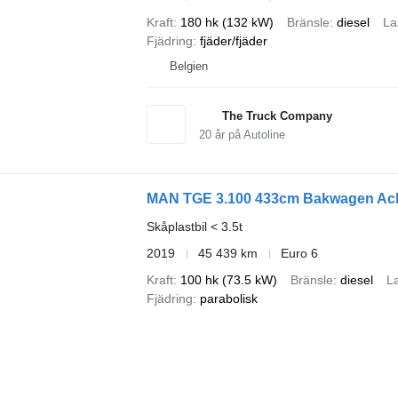
Kraft
180 hk (132 kW)
Bränsle
diesel
La
Fjädring
fjäder/fjäder
Belgien
The Truck Company
20
år på Autoline
MAN TGE 3.100 433cm Bakwagen Ach
Skåplastbil < 3.5t
2019
45 439 km
Euro 6
Kraft
100 hk (73.5 kW)
Bränsle
diesel
La
Fjädring
parabolisk