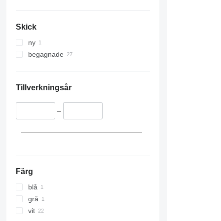
Skick
ny
begagnade
Tillverkningsår
–
Färg
blå
grå
vit