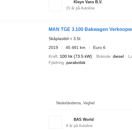
Kleyn Vans B.V.
15
år på Autoline
MAN TGE 3.100 Bakwagen Verkoopwa
Skåplastbil < 3.5t
2019
45 481 km
Euro 6
Kraft
100 hk (73.5 kW)
Bränsle
diesel
La
Fjädring
parabolisk
Nederländerna, Veghel
BAS World
9
år på Autoline