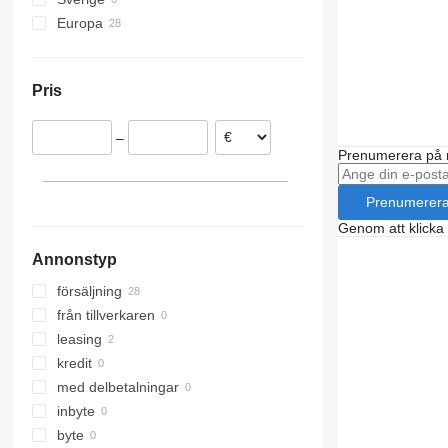
Europa
Nederländerna
Belgien
Pris
Österrike
Polen
–
Spanien
Prenumerera på 
Danmark
Prenumerer
Genom att klicka
Annonstyp
försäljning
från tillverkaren
leasing
kredit
med delbetalningar
inbyte
byte