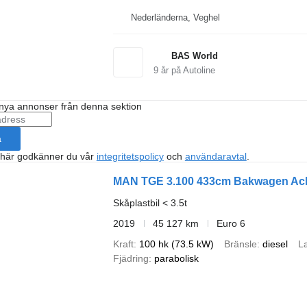
Nederländerna, Veghel
BAS World
9
år på Autoline
nya annonser från denna sektion
a
 här godkänner du vår
integritetspolicy
och
användaravtal
.
MAN TGE 3.100 433cm Bakwagen Acht
Skåplastbil < 3.5t
2019
45 127 km
Euro 6
Kraft
100 hk (73.5 kW)
Bränsle
diesel
La
Fjädring
parabolisk