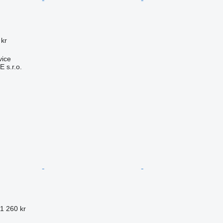
 kr
vice
s.r.o.
 1 260 kr