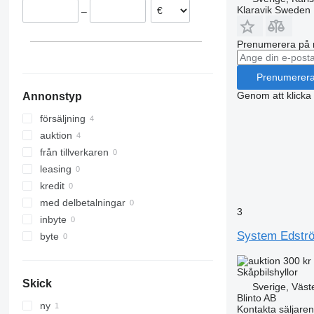
Klaravik Sweden
–
Prenumerera på 
Prenumerer
Genom att klicka
Annonstyp
försäljning
auktion
från tillverkaren
leasing
kredit
med delbetalningar
3
inbyte
System Edstr
byte
300 kr
Skåpbilshyllor
Skick
Sverige, Väst
Blinto AB
ny
Kontakta säljaren