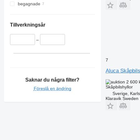
begagnade
Tillverkningsår
–
7
Aluca Skåpbils
Saknar du några filter?
2 600 
Skåpbilshyllor
Föreslå en ändring
Sverige, Karl
Klaravik Sweden