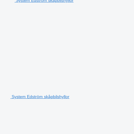
System Edström skåpbilshyllor
System Edström skåpbilshyllor