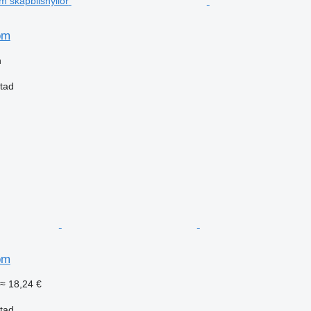
öm
n
stad
öm
≈ 18,24 €
stad