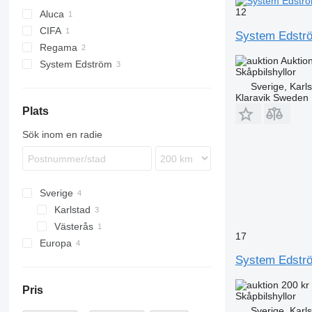
bärgningsbilar karosser
handvinschar
12
Aluca
tankbilsbehållare
CIFA
System Edstr
timmerbils karosser
Regama
liftdumperbehållare
Auktio
System Edström
Skåpbilshyllor
isotermiska karosser
Sverige, Karl
djurtransport karosser
Klaravik Sweden
glassbils karosser
Plats
biltransportskarosser
Sök inom en radie
Sverige
Karlstad
Västerås
17
Europa
System Edstr
Polen
Slovakien
200 kr
Pris
Tyskland
Skåpbilshyllor
Sverige, Karl