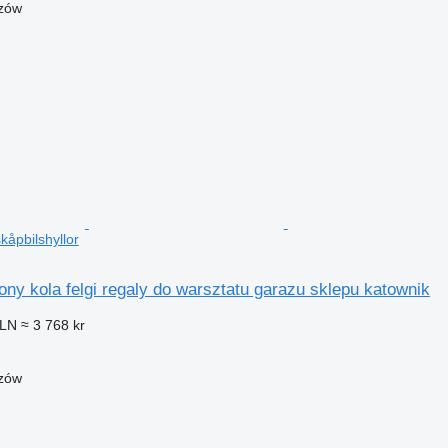
czów
kåpbilshyllor
y kola felgi regaly do warsztatu garazu sklepu katownik
PLN
≈ 3 768 kr
czów