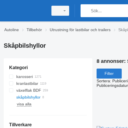
Autoline
Tillbehör
Utrustning för lastbilar och trailers
Skåpb
Skåpbilshyllor
8 annonser:
Kategori
Filter
karosseri
Sortera
:
Publicer
kranlastbilar
tippkarosser
Publiceringsdatu
växelflak BDF
lastväxlarlyftar
skåpbilshyllor
karosser för sluten lastbil
växelflak skåp
hydrauliska vinschar
visa alla
flaklastbilskarosser
växelflak - gardin
telfrar
plattform lastbil karosser
växelflak kylbil
elektriska vinschar
kylbilskarosser
skogsvinschar
Tillverkare
tilt karosser
kabeldragningsvinschar