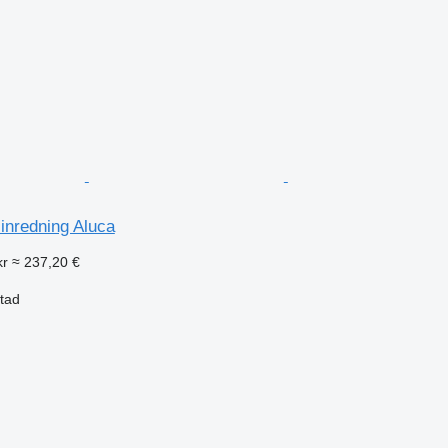
inredning Aluca
kr
≈ 237,20 €
stad