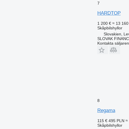
7
HARDTOP
1 200 €
≈ 13 160
Skåpbilshyllor
Slovakien, Le
SLOVAK FINANCE 
Kontakta säljaren
8
Regama
115 €
495 PLN
≈
Skåpbilshyllor