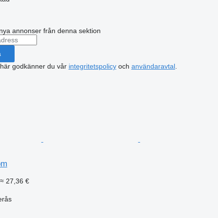
nya annonser från denna sektion
a
 här godkänner du vår
integritetspolicy
och
användaravtal
.
öm
≈ 27,36 €
erås