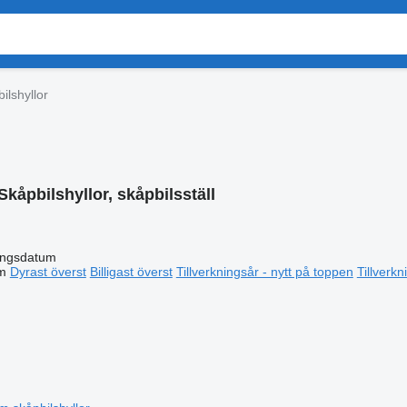
ilshyllor
Skåpbilshyllor, skåpbilsställ
ingsdatum
m
Dyrast överst
Billigast överst
Tillverkningsår - nytt på toppen
Tillverk