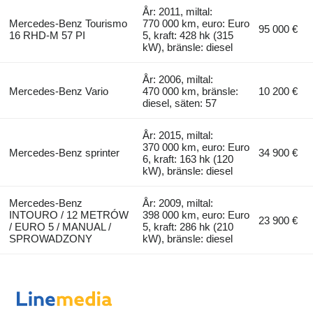
År: 2011, miltal:
Mercedes-Benz Tourismo
770 000 km, euro: Euro
95 000 €
16 RHD-M 57 PI
5, kraft: 428 hk (315
kW), bränsle: diesel
År: 2006, miltal:
Mercedes-Benz Vario
470 000 km, bränsle:
10 200 €
diesel, säten: 57
År: 2015, miltal:
370 000 km, euro: Euro
Mercedes-Benz sprinter
34 900 €
6, kraft: 163 hk (120
kW), bränsle: diesel
Mercedes-Benz
År: 2009, miltal:
INTOURO / 12 METRÓW
398 000 km, euro: Euro
23 900 €
/ EURO 5 / MANUAL /
5, kraft: 286 hk (210
SPROWADZONY
kW), bränsle: diesel