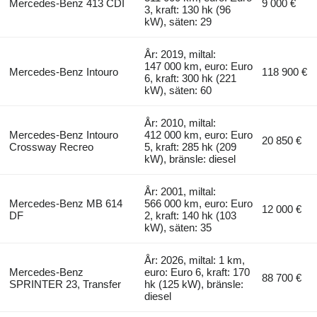
Mercedes-Benz 413 CDI
9 000 €
3, kraft: 130 hk (96
kW), säten: 29
År: 2019, miltal:
147 000 km, euro: Euro
Mercedes-Benz Intouro
118 900 €
6, kraft: 300 hk (221
kW), säten: 60
År: 2010, miltal:
Mercedes-Benz Intouro
412 000 km, euro: Euro
20 850 €
Crossway Recreo
5, kraft: 285 hk (209
kW), bränsle: diesel
År: 2001, miltal:
Mercedes-Benz MB 614
566 000 km, euro: Euro
12 000 €
DF
2, kraft: 140 hk (103
kW), säten: 35
År: 2026, miltal: 1 km,
Mercedes-Benz
euro: Euro 6, kraft: 170
88 700 €
SPRINTER 23, Transfer
hk (125 kW), bränsle:
diesel