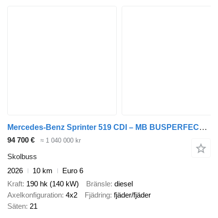
Mercedes-Benz Sprinter 519 CDI – MB BUSPERFECT - Luxury Line
94 700 €
≈ 1 040 000 kr
Skolbuss
2026
10 km
Euro 6
Kraft
190 hk (140 kW)
Bränsle
diesel
Axelkonfiguration
4x2
Fjädring
fjäder/fjäder
Säten
21