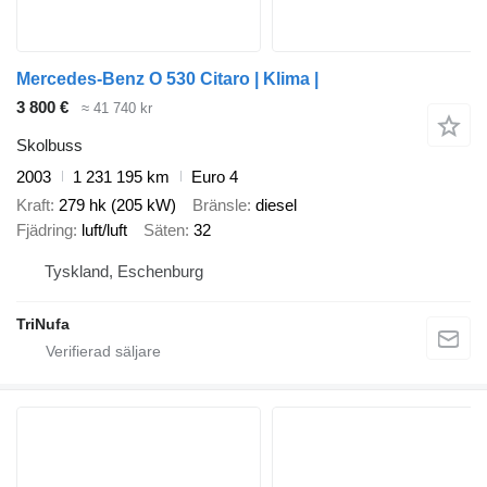
Mercedes-Benz O 530 Citaro | Klima |
3 800 €
≈ 41 740 kr
Skolbuss
2003
1 231 195 km
Euro 4
Kraft
279 hk (205 kW)
Bränsle
diesel
Fjädring
luft/luft
Säten
32
Tyskland, Eschenburg
TriNufa