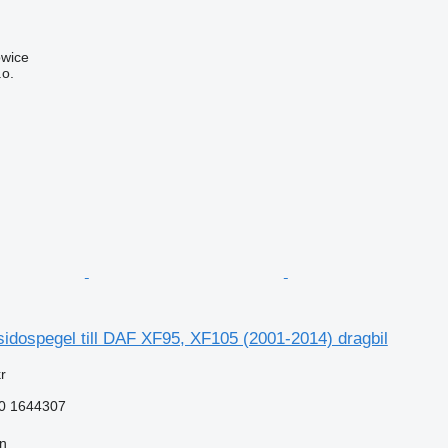
owice
.o.
idospegel till DAF XF95, XF105 (2001-2014) dragbil
r
0 1644307
nn