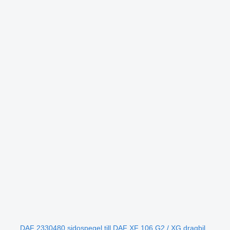
DAF 2330480 sidospegel till DAF XF 106 G2 / XG dragbil