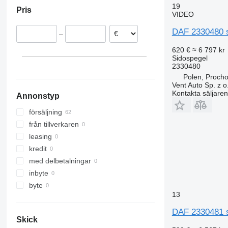
Rumänien
19
Pris
Italien
VIDEO
Nederländerna
DAF 2330480 si
–
Litauen
620 €
≈ 6 797 kr
Sidospegel
2330480
Polen, Proch
Vent Auto Sp. z o
Kontakta säljaren
Annonstyp
försäljning
från tillverkaren
leasing
kredit
med delbetalningar
inbyte
byte
13
DAF 2330481 si
Skick