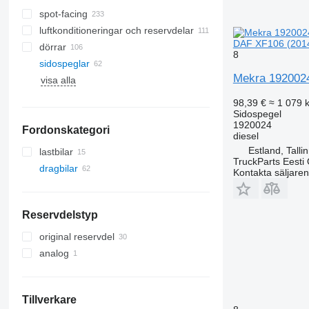
spot-facing
luftkonditioneringar och reservdelar
DAF XF106 (2014-
dörrar
luftkonditionering kondensorer
8
sidospeglar
A/C slangar
Mekra 1920024 
visa alla
AC kompressorer
sidorutor
luftkonditioneringar
panoramatak
98,39 €
≈ 1 079 k
torkfilter till luftkonditionering
Sidospegel
1920024
Fordonskategori
annan luftkonditioneringsdel
diesel
Estland, Talli
lastbilar
TruckParts Eesti
dragbilar
Kontakta säljaren
Reservdelstyp
original reservdel
analog
Tillverkare