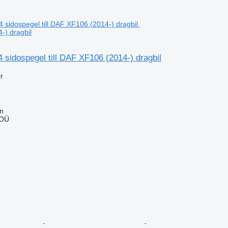
) dragbil
sidospegel till DAF XF106 (2014-) dragbil
r
nn
 OÜ