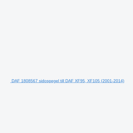
DAF 1808567 sidospegel till DAF XF95, XF105 (2001-2014)