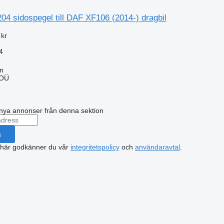
4 sidospegel till DAF XF106 (2014-) dragbil
 kr
4
nn
 OÜ
nya annonser från denna sektion
a
 här godkänner du vår
integritetspolicy
och
användaravtal
.