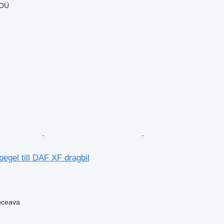
 OÜ
egel till DAF XF dragbil
uceava