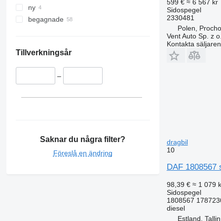
599 €
≈ 6 567 kr
ny
Sidospegel
2330481
begagnade
Polen, Proch
Vent Auto Sp. z o
Kontakta säljaren
Tillverkningsår
–
Saknar du några filter?
dragbil
10
Föreslå en ändring
DAF 1808567 s
98,39 €
≈ 1 079 k
Sidospegel
1808567 178723
diesel
Estland, Talli