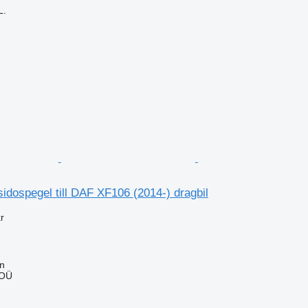
L.
dospegel till DAF XF106 (2014-) dragbil
r
nn
 OÜ