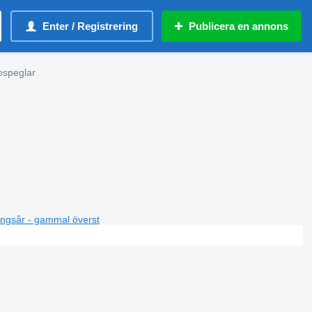
Enter / Registrering
Publicera en annons
ospeglar
ningsår - gammal överst