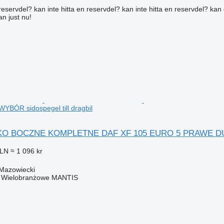
reservdel? kan inte hitta en reservdel? kan inte hitta en reservdel? kan 
an just nu!
BÓR sidospegel till dragbil
O BOCZNE KOMPLETNE DAF XF 105 EURO 5 PRAWE DUŻY W
PLN
≈ 1 096 kr
 Mazowiecki
o Wielobranżowe MANTIS