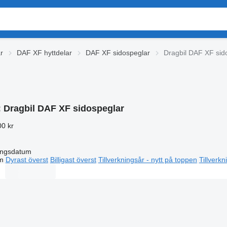
r
DAF XF hyttdelar
DAF XF sidospeglar
Dragbil DAF XF sid
:
Dragbil DAF XF sidospeglar
00 kr
ingsdatum
m
Dyrast överst
Billigast överst
Tillverkningsår - nytt på toppen
Tillverk