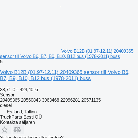
Volvo B12B (01.97-12.11) 20409365
sensor till Volvo B6, B7, B9, B10, B12 bus (1978-2011) buss
5
Volvo B12B (01.97-12.11) 20409365 sensor till Volvo B6,
B7, B9, B10, B12 bus (1978-2011) buss
38,71 €
≈ 424,40 kr
Sensor
20409365 20560843 3963468 22996281 20571135
diesel
Estland, Tallinn
TruckParts Eesti OÜ
Kontakta säljaren
Säljer du maskiner eller fordon?