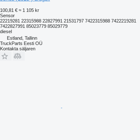
100,81 €
≈ 1 105 kr
Sensor
22219281 22315988 22827991 21531797 7422315988 7422219281
7422827991 85023779 85029779
diesel
Estland, Tallinn
TruckParts Eesti OÜ
Kontakta säljaren