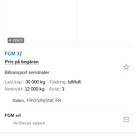
VIDEO
FGM 32
Pris på begäran
Biltransport semitrailer
Last.kap.
30 000 kg
Fjädring
luft/luft
Nettovikt
12 000 kg
Axlar
3
Italien, FROSINONE FR
FGM srl