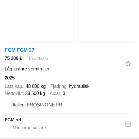
FGM FGM 37
75 200 €
≈ 826 100 kr
Låg lastare semitrailer
2025
Last.kap.
48 000 kg
Fjädring
hydraulisk
Nettovikt
38 500 kg
Axlar
3
Italien, FROSINONE FR
FGM srl