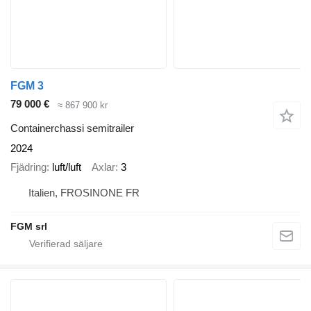
FGM 3
79 000 €
≈ 867 900 kr
Containerchassi semitrailer
2024
Fjädring
luft/luft
Axlar
3
Italien, FROSINONE FR
FGM srl