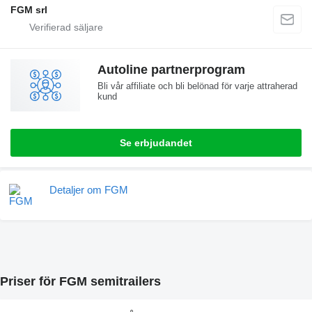
FGM srl
Autoline partnerprogram
Bli vår affiliate och bli belönad för varje attraherad
kund
Se erbjudandet
Detaljer om FGM
Priser för FGM semitrailers