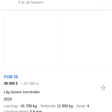
5
år på Autoline
FGM 38
38 000 €
≈ 417 400 kr
Låg lastare semitrailer
2019
Last.kap.
41 700 kg
Nettovikt
11 500 kg
Axlar
4
Vändskivehöjd
0,8 mm