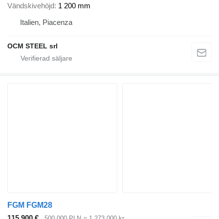
Vändskivehöjd
1 200 mm
Italien, Piacenza
OCM STEEL srl
FGM FGM28
115 900 €
500 000 PLN
≈ 1 273 000 kr