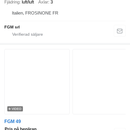
Fjädring
luft/luft
Axlar
3
Italien, FROSINONE FR
FGM srl
VIDEO
FGM 49
Pris på begäran