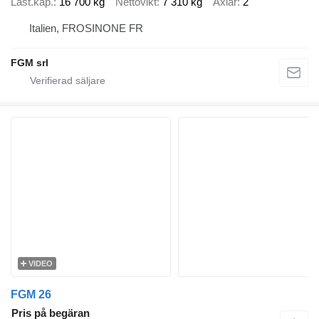
Last.kap.
16 700 kg
Nettovikt
7 310 kg
Axlar
2
Italien, FROSINONE FR
FGM srl
VIDEO
FGM 26
Pris på begäran