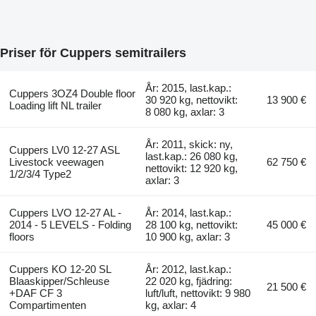
Priser för Cuppers semitrailers
År: 2015, last.kap.:
Cuppers 3OZ4 Double floor
30 920 kg, nettovikt:
13 900 €
Loading lift NL trailer
8 080 kg, axlar: 3
År: 2011, skick: ny,
Cuppers LV0 12-27 ASL
last.kap.: 26 080 kg,
Livestock veewagen
62 750 €
nettovikt: 12 920 kg,
1/2/3/4 Type2
axlar: 3
Cuppers LVO 12-27 AL -
År: 2014, last.kap.:
2014 - 5 LEVELS - Folding
28 100 kg, nettovikt:
45 000 €
floors
10 900 kg, axlar: 3
Cuppers KO 12-20 SL
År: 2012, last.kap.:
Blaaskipper/Schleuse
22 020 kg, fjädring:
21 500 €
+DAF CF 3
luft/luft, nettovikt: 9 980
Compartimenten
kg, axlar: 4