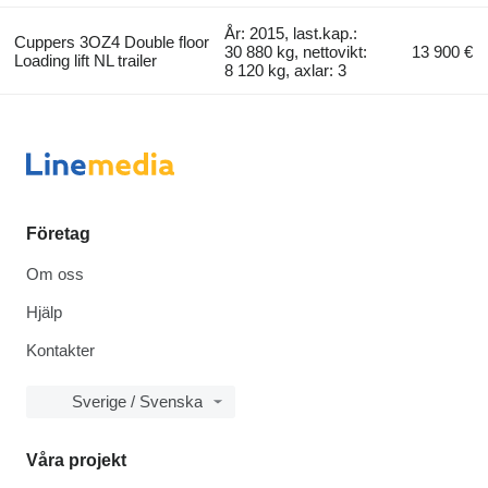
År: 2015, last.kap.:
Cuppers 3OZ4 Double floor
30 880 kg, nettovikt:
13 900 €
Loading lift NL trailer
8 120 kg, axlar: 3
Företag
Om oss
Hjälp
Kontakter
Sverige / Svenska
Våra projekt