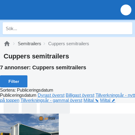
Semitrailers
Cuppers semitrailers
Cuppers semitrailers
7 annonser:
Cuppers semitrailers
Filter
Sortera
:
Publiceringsdatum
Publiceringsdatum
Dyrast överst
Billigast överst
Tillverkningsår - nytt
på toppen
Tillverkningsår - gammal överst
Miltal ⬊
Miltal ⬈