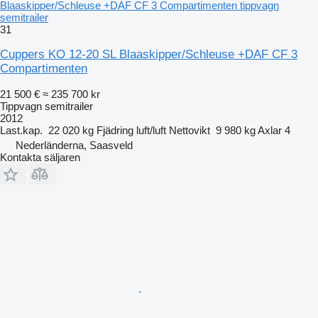
Blaaskipper/Schleuse +DAF CF 3 Compartimenten tippvagn
semitrailer
31
Cuppers KO 12-20 SL Blaaskipper/Schleuse +DAF CF 3
Compartimenten
21 500 €
≈ 235 700 kr
Tippvagn semitrailer
2012
Last.kap.
22 020 kg
Fjädring
luft/luft
Nettovikt
9 980 kg
Axlar
4
Nederländerna, Saasveld
Kontakta säljaren