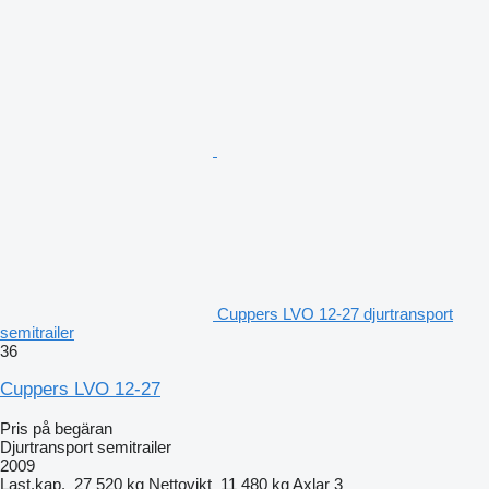
Cuppers LVO 12-27 djurtransport
semitrailer
36
Cuppers LVO 12-27
Pris på begäran
Djurtransport semitrailer
2009
Last.kap.
27 520 kg
Nettovikt
11 480 kg
Axlar
3