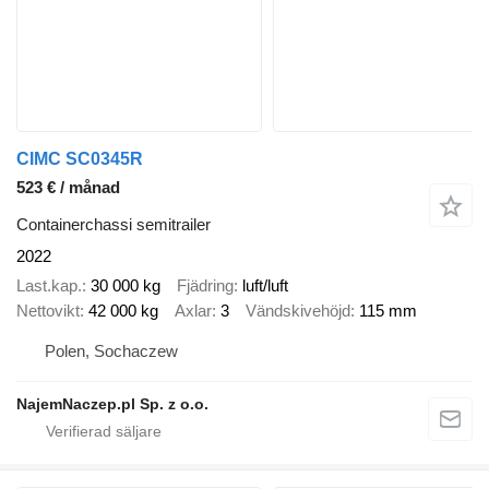
CIMC SC0345R
523 € / månad
Containerchassi semitrailer
2022
Last.kap.
30 000 kg
Fjädring
luft/luft
Nettovikt
42 000 kg
Axlar
3
Vändskivehöjd
115 mm
Polen, Sochaczew
NajemNaczep.pl Sp. z o.o.