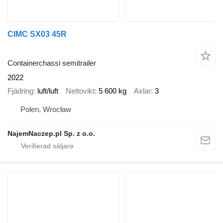
CIMC SX03 45R
Containerchassi semitrailer
2022
Fjädring
luft/luft
Nettovikt
5 600 kg
Axlar
3
Polen, Wrocław
NajemNaczep.pl Sp. z o.o.