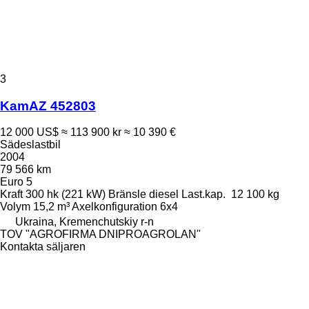
3
KamAZ 452803
12 000 US$
≈ 113 900 kr
≈ 10 390 €
Sädeslastbil
2004
79 566 km
Euro 5
Kraft
300 hk (221 kW)
Bränsle
diesel
Last.kap.
12 100 kg
Volym
15,2 m³
Axelkonfiguration
6x4
Ukraina, Kremenchutskiy r-n
TOV "AGROFIRMA DNIPROAGROLAN"
Kontakta säljaren