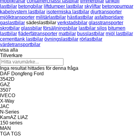
mobilkranar
containerchassi lastbilar
timmerbilar
tankbil
lastbilar
betongbilar
liftdumper lastbilar
skyliftar
betongpumpar
kabelsystem lastbilar
isotermiska lastbilar
djurtransporter
mjölktransporter
militärlastbilar
hästlastbilar
asfaltspridare
gaslastbilar
sädeslastbilar
verkstadsbilar
glasstransporter
skrotbilar
glassbilar
försäljningsbilar
lastbilar silos
bitumen
lastbilar
fjäderfätransporter
matbilar
busslastbilar
mjöl lastbilar
cementtank lastbilar
övningslastbilar
rörlastbilar
värdetransportbilar
visa alla
Tillverkare
Inga resultat hittades för denna fråga
DAF
Dongfeng
Ford
3542D
GAZ
3507
IVECO
X-Way
JAC
N-Series
KamAZ
LIAZ
150 series
MAN
TGA
TGS