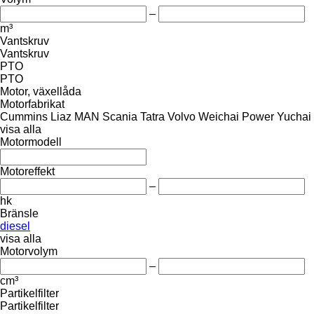
–
m³
Vantskruv
Vantskruv
PTO
PTO
Motor, växellåda
Motorfabrikat
Cummins
Liaz
MAN
Scania
Tatra
Volvo
Weichai Power
Yuchai
visa alla
Motormodell
Motoreffekt
–
hk
Bränsle
diesel
visa alla
Motorvolym
–
cm³
Partikelfilter
Partikelfilter