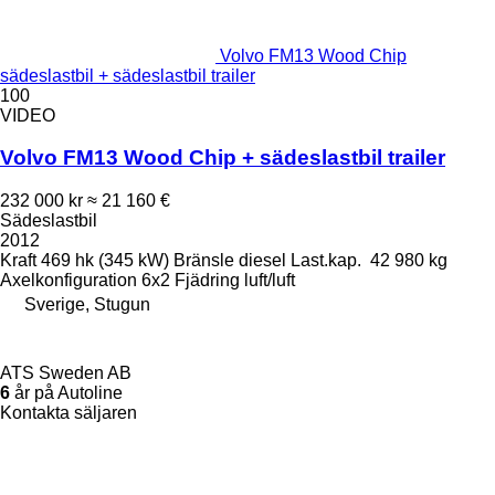
Volvo FM13 Wood Chip
sädeslastbil + sädeslastbil trailer
100
VIDEO
Volvo FM13 Wood Chip + sädeslastbil trailer
232 000 kr
≈ 21 160 €
Sädeslastbil
2012
Kraft
469 hk (345 kW)
Bränsle
diesel
Last.kap.
42 980 kg
Axelkonfiguration
6x2
Fjädring
luft/luft
Sverige, Stugun
ATS Sweden AB
6
år på Autoline
Kontakta säljaren