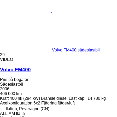
Volvo FM400 sädeslastbil
29
VIDEO
Volvo FM400
Pris på begäran
Sädeslastbil
2006
406 000 km
Kraft
400 hk (294 kW)
Bränsle
diesel
Last.kap.
14 780 kg
Axelkonfiguration
6x2
Fjädring
fjäder/luft
Italien, Peveragno (CN)
ALLIAM Italia