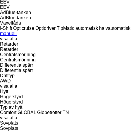
EEV
EEV
AdBlue-tanken
AdBlue-tanken
Växellåda
I-Shift
Opticruise
Optidriver
TipMatic
automatisk
halvautomatisk
manuell
visa alla
Retarder
Retarder
Centralsmörjning
Centralsmörjning
Differentialspärr
Differentialspärr
Drifttyp
AWD
visa alla
Hytt
Högerstyrd
Högerstyrd
Typ av hytt
Comfort
GLOBAL
Globetrotter
TN
visa alla
Sovplats
Sovplats