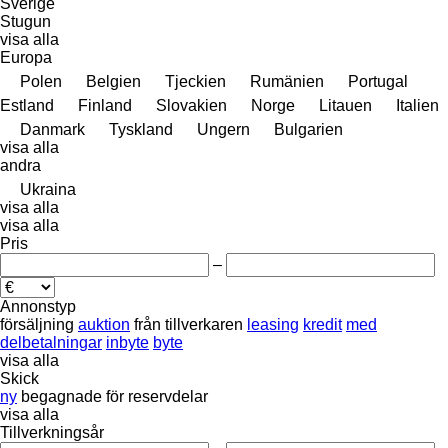
Sverige
Stugun
visa alla
Europa
Polen
Belgien
Tjeckien
Rumänien
Portugal
Estland
Finland
Slovakien
Norge
Litauen
Italien
Danmark
Tyskland
Ungern
Bulgarien
visa alla
andra
Ukraina
visa alla
visa alla
Pris
–
Annonstyp
försäljning
auktion
från tillverkaren
leasing
kredit
med
delbetalningar
inbyte
byte
visa alla
Skick
ny
begagnade
för reservdelar
visa alla
Tillverkningsår