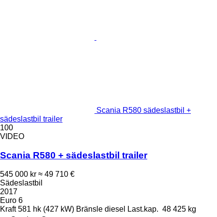
Scania R580 sädeslastbil +
sädeslastbil trailer
100
VIDEO
Scania R580 + sädeslastbil trailer
545 000 kr
≈ 49 710 €
Sädeslastbil
2017
Euro 6
Kraft
581 hk (427 kW)
Bränsle
diesel
Last.kap.
48 425 kg