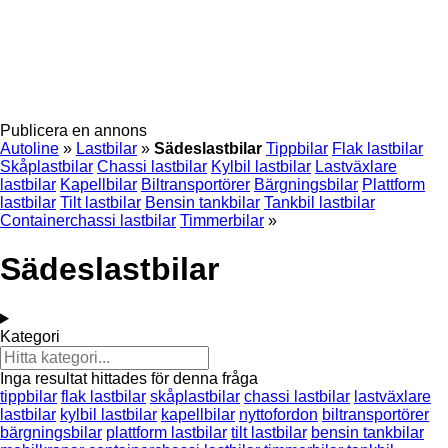
Publicera en annons
Autoline
»
Lastbilar
»
Sädeslastbilar
Tippbilar
Flak lastbilar
Skåplastbilar
Chassi lastbilar
Kylbil lastbilar
Lastväxlare
lastbilar
Kapellbilar
Biltransportörer
Bärgningsbilar
Plattform
lastbilar
Tilt lastbilar
Bensin tankbilar
Tankbil lastbilar
Containerchassi lastbilar
Timmerbilar
»
Sädeslastbilar
Kategori
Inga resultat hittades för denna fråga
tippbilar
flak lastbilar
skåplastbilar
chassi lastbilar
lastväxlare
lastbilar
kylbil lastbilar
kapellbilar
nyttofordon
biltransportörer
bärgningsbilar
plattform lastbilar
tilt lastbilar
bensin tankbilar