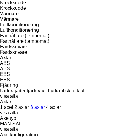
Krockkudde
Krockkudde
Värmare
Värmare
Luftkonditionering
Luftkonditionering
Farthållare (tempomat)
Farthållare (tempomat)
Färdskrivare
Färdskrivare
Axlar
ABS
ABS
EBS
EBS
Fjädring
fjäder/fjäder
fjäder/luft
hydraulisk
luft/luft
visa alla
Axlar
1 axel
2 axlar
3 axlar
4 axlar
visa alla
Axeltyp
MAN
SAF
visa alla
Axelkonfiguration