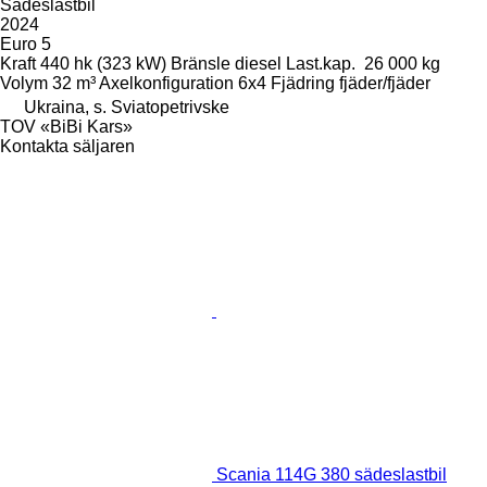
Sädeslastbil
2024
Euro 5
Kraft
440 hk (323 kW)
Bränsle
diesel
Last.kap.
26 000 kg
Volym
32 m³
Axelkonfiguration
6x4
Fjädring
fjäder/fjäder
Ukraina, s. Sviatopetrivske
TOV «BiBi Kars»
Kontakta säljaren
Scania 114G 380 sädeslastbil