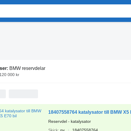
ser:
BMW reservdelar
 120 000 kr
18407558764 katalysator till BMW X5 
Reservdel - katalysator
Skick
ny
18407558764