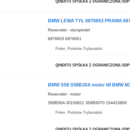
QINDITO SPÓŁKA Z OGRANICZONĄ OD
Reservdel - styrspindel
6876653 6876651
Polen, Piotrków Trybunalski
QINDITO SPÓŁKA Z OGRANICZONĄ OD
BMW S58 S58B30A motor till BMW M3
Reservdel - motor
S58B30A J0193821 S58B30T0 154415800
Polen, Piotrków Trybunalski
QINDITO SPÓŁKA Z OGRANICZONĄ OD