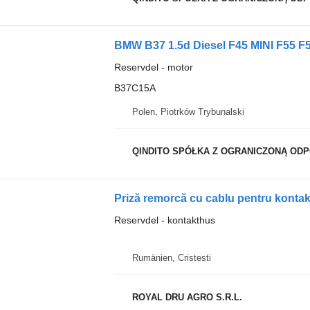
BMW B37 1.5d Diesel F45 MINI F55 F56
Reservdel - motor
B37C15A
Polen, Piotrków Trybunalski
QINDITO SPÓŁKA Z OGRANICZONĄ OD
Priză remorcă cu cablu pentru kontakt
Reservdel - kontakthus
Rumänien, Cristesti
ROYAL DRU AGRO S.R.L.