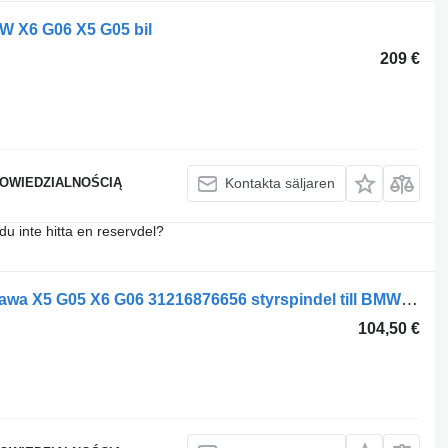
W X6 G06 X5 G05 bil
209 €
POWIEDZIALNOŚCIĄ
Kontakta säljaren
du inte hitta en reservdel?
BMW koła przednia 6876656 przód prawa X5 G05 X6 G06 31216876656 styrspindel till BMW X6 G06 X5 G05 bil
104,50 €