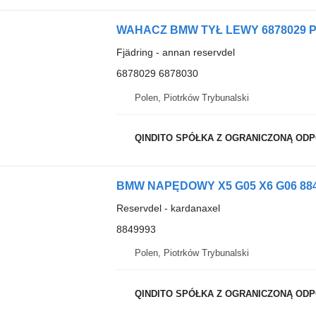
Fjädring - annan reservdel
6878029 6878030
Polen, Piotrków Trybunalski
QINDITO SPÓŁKA Z OGRANICZONĄ OD
BMW NAPĘDOWY X5 G05 X6 G06 884999
Reservdel - kardanaxel
8849993
Polen, Piotrków Trybunalski
QINDITO SPÓŁKA Z OGRANICZONĄ OD