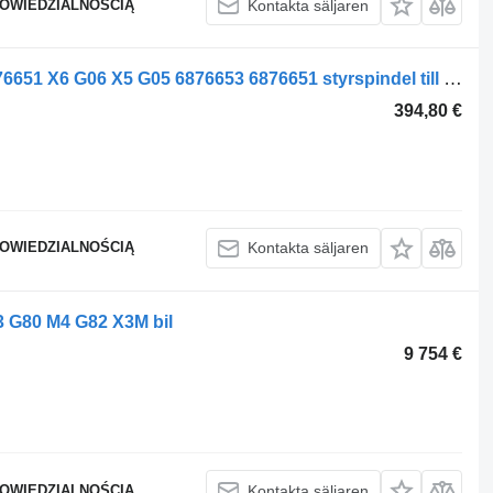
POWIEDZIALNOŚCIĄ
Kontakta säljaren
BMW LEWA TYŁ 6876653 PRAWA 6876651 X6 G06 X5 G05 6876653 6876651 styrspindel till BMW X6 G06 X5 G05 bil
394,80 €
POWIEDZIALNOŚCIĄ
Kontakta säljaren
 G80 M4 G82 X3M bil
9 754 €
POWIEDZIALNOŚCIĄ
Kontakta säljaren