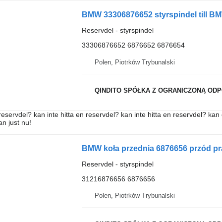
BMW 33306876652 styrspindel till BM
Reservdel - styrspindel
33306876652 6876652 6876654
Polen, Piotrków Trybunalski
QINDITO SPÓŁKA Z OGRANICZONĄ OD
reservdel? kan inte hitta en reservdel? kan inte hitta en reservdel? kan 
an just nu!
Reservdel - styrspindel
31216876656 6876656
Polen, Piotrków Trybunalski