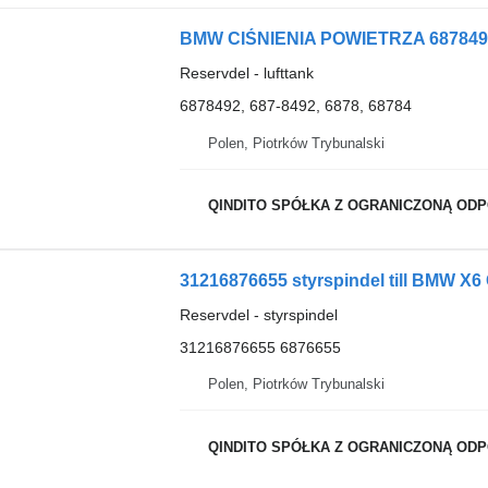
Reservdel - lufttank
6878492, 687-8492, 6878, 68784
Polen, Piotrków Trybunalski
QINDITO SPÓŁKA Z OGRANICZONĄ OD
31216876655 styrspindel till BMW X6 
Reservdel - styrspindel
31216876655 6876655
Polen, Piotrków Trybunalski
QINDITO SPÓŁKA Z OGRANICZONĄ OD