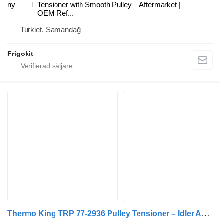
ny
Tensioner with Smooth Pulley – Aftermarket |
OEM Ref...
Turkiet, Samandağ
Frigokit
Thermo King TRP 77-2936 Pulley Tensioner – Idler Assy Grooved Roller (PK6) Thermo remsträckare till Thermo King kylanläggning