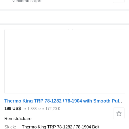
Thermo King TRP 78-1282 / 78-1904 with Smooth Pulley – Aftermarket | OEM Ref Thermo remsträckare till kylanläggning
199 US$
≈ 1 888 kr
≈ 172,20 €
Remsträckare
Skick
Thermo King TRP 78-1282 / 78-1904 Belt