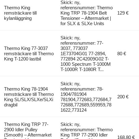
Skick: ny,
Thermo King
referensnummer: Thermo
remsträckare till
King TRP 78-1904 Belt
129 €
kylanläggning
Tensioner – Aftermarket |
for SLX & SLXe Units
Skick: ny,
referensnummer: 77-
Thermo King 77-3037
3037, 773037
remsträckare till Thermo
1E73704G01 77-2894,
80 €
King T-1200 lastbil
772894 2C42009G02 T-
1000 Spectrum T-1000M
T-1000R T-1080R T...
Skick: ny,
Thermo King 78-1904
referensnummer: 78-
remsträckare till Thermo
1904/781904
200 €
King SL/SLX/SLXe/SLXi
781904,772683,772684,7
dragbil
72688,772689,559959,78
1622,773124
Thermo King TRP 77-
Skick: ny,
2900 Idler Pulley
referensnummer: Thermo
(Smooth) – Aftermarket
King TRP 77-2900 Idler
168,80 €