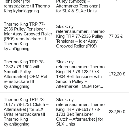
Tensioner | for
Pulley (Smooth) –
remsträckare till Thermo
Aftermarket Tensioner |
King kylanläggning
for SLX & SLXe Units
Thermo King TRP 77-
Skick: ny,
2936 Pulley Tensioner –
referensnummer: Thermo
Idler Assy Grooved Roller
King TRP 77-2936 Pulley
77,03 €
(PK6) remsträckare till
Tensioner – Idler Assy
Thermo King
Grooved Roller (PK6)
kylanläggning
Thermo King TRP 78-
Skick: ny,
1282 / 78-1904 with
referensnummer: Thermo
Smooth Pulley –
King TRP 78-1282 / 78-
172,20 €
Aftermarket | OEM Ref
1904 Belt Tensioner with
remsträckare till
Smooth Pulley –
kylanläggning
Aftermarket | OEM Ref...
Thermo King TRP 78-
Skick: ny,
1617 / 78-1791 Clutch –
referensnummer: Thermo
Aftermarket | for SLX
King TRP 78-1617 / 78-
232,80 €
Units remsträckare till
1791 Belt Tensioner
Thermo King
Clutch – Aftermarket | for
kylanläggning
SLX Units