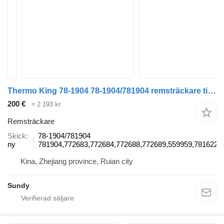
Thermo King 78-1904 78-1904/781904 remsträckare till Thermo King SL/SLX/SLXe/SLXi dragbil
200 €
≈ 2 193 kr
Remsträckare
Skick
78-1904/781904
ny
781904,772683,772684,772688,772689,559959,781622,
Kina, Zhejiang province, Ruian city
Sundy