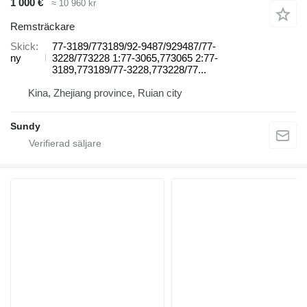
1 000 €
≈ 10 960 kr
Remsträckare
Skick
77-3189/773189/92-9487/929487/77-
ny
3228/773228 1:77-3065,773065 2:77-
3189,773189/77-3228,773228/77...
Kina, Zhejiang province, Ruian city
Sundy