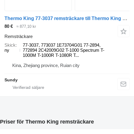
Thermo King 77-3037 remsträckare till Thermo King T-1200 lastbil
80 €
≈ 877,10 kr
Remsträckare
Skick
77-3037, 773037 1E73704G01 77-2894,
ny
772894 2C42009G02 T-1000 Spectrum T-
1000M T-1000R T-1080R T...
Kina, Zhejiang province, Ruian city
Sundy
Priser för Thermo King remsträckare