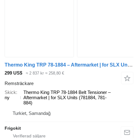
Thermo King TRP 78-1884 – Aftermarket | for SLX Units (781884, 781-884) Thermo remsträckare till Thermo King kylanläggning
299 US$
≈ 2 837 kr
≈ 258,80 €
Remsträckare
Skick
Thermo King TRP 78-1884 Belt Tensioner –
ny
Aftermarket | for SLX Units (781884, 781-
884)
Turkiet, Samandağ
Frigokit