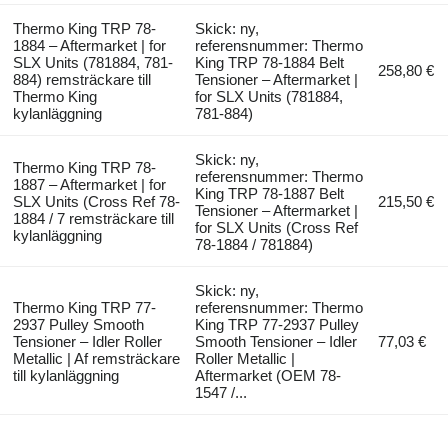
Thermo King TRP 78-
Skick: ny,
1884 – Aftermarket | for
referensnummer: Thermo
SLX Units (781884, 781-
King TRP 78-1884 Belt
258,80 €
884) remsträckare till
Tensioner – Aftermarket |
Thermo King
for SLX Units (781884,
kylanläggning
781-884)
Skick: ny,
Thermo King TRP 78-
referensnummer: Thermo
1887 – Aftermarket | for
King TRP 78-1887 Belt
SLX Units (Cross Ref 78-
215,50 €
Tensioner – Aftermarket |
1884 / 7 remsträckare till
for SLX Units (Cross Ref
kylanläggning
78-1884 / 781884)
Skick: ny,
Thermo King TRP 77-
referensnummer: Thermo
2937 Pulley Smooth
King TRP 77-2937 Pulley
Tensioner – Idler Roller
Smooth Tensioner – Idler
77,03 €
Metallic | Af remsträckare
Roller Metallic |
till kylanläggning
Aftermarket (OEM 78-
1547 /...