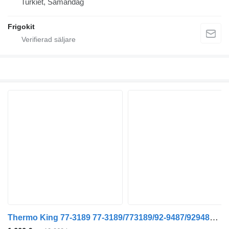
Turkiet, Samandağ
Frigokit
Thermo King 77-3189 77-3189/773189/92-9487/929487/77-3228/773228 remsträckare till Thermo King SLX/SLXe/SLXi minibus