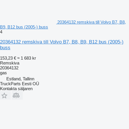
20364132 remskiva till Volvo B7, B8,
B9, B12 bus (2005-) buss
4
20364132 remskiva till Volvo B7, B8, B9, B12 bus (2005-)
buss
153,23 €
≈ 1 683 kr
Remskiva
20364132
gas
Estland, Tallinn
TruckParts Eesti OÜ
Kontakta säljaren