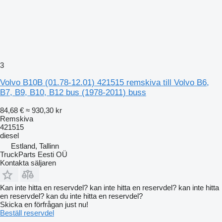
3
Volvo B10B (01.78-12.01) 421515 remskiva till Volvo B6,
B7, B9, B10, B12 bus (1978-2011) buss
84,68 €
≈ 930,30 kr
Remskiva
421515
diesel
Estland, Tallinn
TruckParts Eesti OÜ
Kontakta säljaren
Kan inte hitta en reservdel? kan inte hitta en reservdel? kan inte hitta
en reservdel? kan du inte hitta en reservdel?
Skicka en förfrågan just nu!
Beställ reservdel