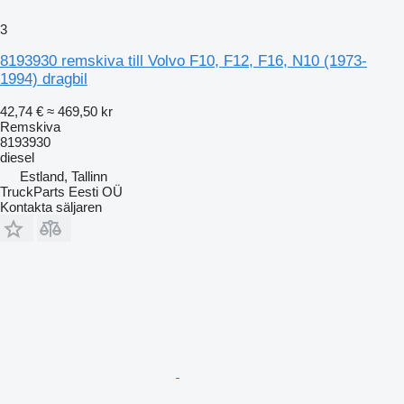
3
8193930 remskiva till Volvo F10, F12, F16, N10 (1973-
1994) dragbil
42,74 €
≈ 469,50 kr
Remskiva
8193930
diesel
Estland, Tallinn
TruckParts Eesti OÜ
Kontakta säljaren