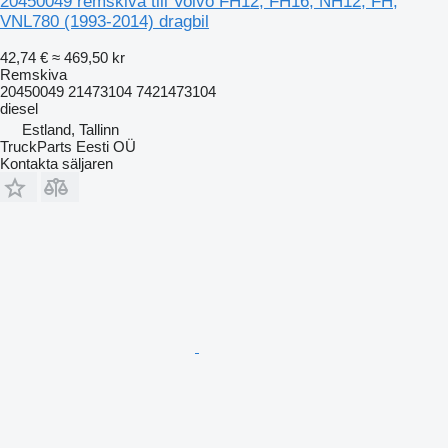
20450049 remskiva till Volvo FH12, FH16, NH12, FH,
VNL780 (1993-2014) dragbil
42,74 €
≈ 469,50 kr
Remskiva
20450049 21473104 7421473104
diesel
Estland, Tallinn
TruckParts Eesti OÜ
Kontakta säljaren