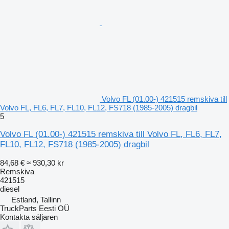
Volvo FL (01.00-) 421515 remskiva till
Volvo FL, FL6, FL7, FL10, FL12, FS718 (1985-2005) dragbil
5
Volvo FL (01.00-) 421515 remskiva till Volvo FL, FL6, FL7,
FL10, FL12, FS718 (1985-2005) dragbil
84,68 €
≈ 930,30 kr
Remskiva
421515
diesel
Estland, Tallinn
TruckParts Eesti OÜ
Kontakta säljaren