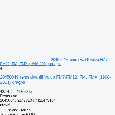
20450049 remskiva till Volvo FM7-
FM12, FM, FMX (1998-2014) dragbil
4
20450049 remskiva till Volvo FM7-FM12, FM, FMX (1998-
2014) dragbil
42,74 €
≈ 469,50 kr
Remskiva
20450049 21473104 7421473104
diesel
Estland, Tallinn
TruckParts Eesti OÜ