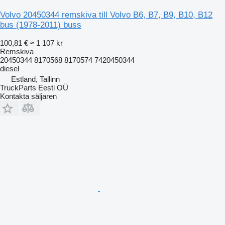
Volvo 20450344 remskiva till Volvo B6, B7, B9, B10, B12
bus (1978-2011) buss
100,81 €
≈ 1 107 kr
Remskiva
20450344 8170568 8170574 7420450344
diesel
Estland, Tallinn
TruckParts Eesti OÜ
Kontakta säljaren