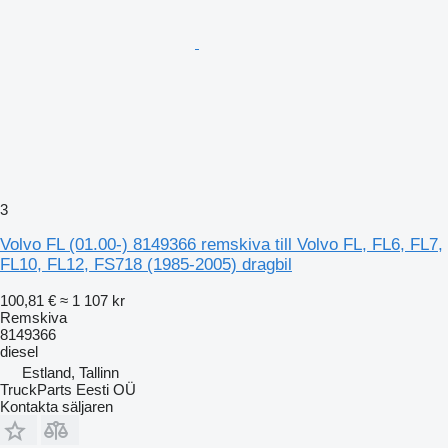
3
Volvo FL (01.00-) 8149366 remskiva till Volvo FL, FL6, FL7,
FL10, FL12, FS718 (1985-2005) dragbil
100,81 €
≈ 1 107 kr
Remskiva
8149366
diesel
Estland, Tallinn
TruckParts Eesti OÜ
Kontakta säljaren