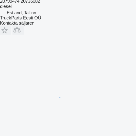
20799474 20736082
diesel
Estland, Tallinn
TruckParts Eesti OÜ
Kontakta säljaren