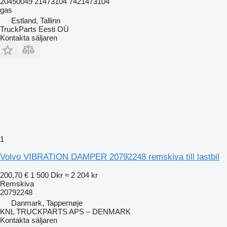
20450049 21473104 7421473104
gas
Estland, Tallinn
TruckParts Eesti OÜ
Kontakta säljaren
1
Volvo VIBRATION DAMPER 20792248 remskiva till lastbil
200,70 €
1 500 Dkr
≈ 2 204 kr
Remskiva
20792248
Danmark, Tappernøje
KNL TRUCKPARTS APS – DENMARK
Kontakta säljaren