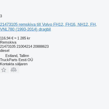
3
21473105 remskiva till Volvo FH12, FH16, NH12, FH,
VNL780 (1993-2014) dragbil
116,94 €
≈ 1 285 kr
Remskiva
21473105 21004214 20888623
diesel
Estland, Tallinn
TruckParts Eesti OÜ
Kontakta säljaren