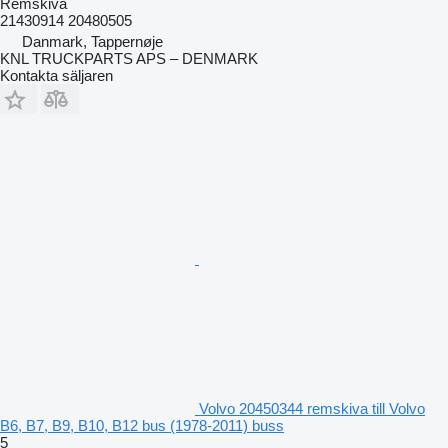
Remskiva
21430914 20480505
Danmark, Tappernøje
KNL TRUCKPARTS APS – DENMARK
Kontakta säljaren
Volvo 20450344 remskiva till Volvo
B6, B7, B9, B10, B12 bus (1978-2011) buss
5