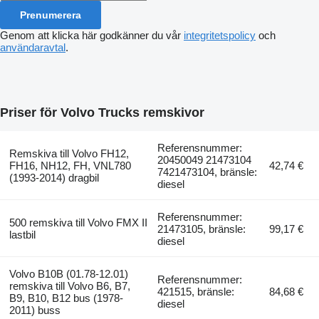
Prenumerera
Genom att klicka här godkänner du vår
integritetspolicy
och
användaravtal
.
Priser för Volvo Trucks remskivor
Referensnummer:
Remskiva till Volvo FH12,
20450049 21473104
FH16, NH12, FH, VNL780
42,74 €
7421473104, bränsle:
(1993-2014) dragbil
diesel
Referensnummer:
500 remskiva till Volvo FMX II
21473105, bränsle:
99,17 €
lastbil
diesel
Volvo B10B (01.78-12.01)
Referensnummer:
remskiva till Volvo B6, B7,
421515, bränsle:
84,68 €
B9, B10, B12 bus (1978-
diesel
2011) buss