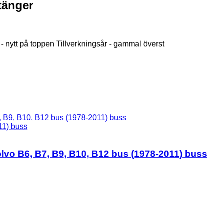
tänger
 - nytt på toppen
Tillverkningsår - gammal överst
11) buss
Volvo B6, B7, B9, B10, B12 bus (1978-2011) buss