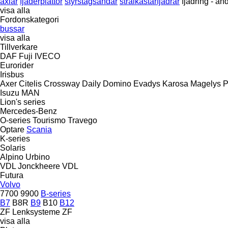
axlar
fjäderplattor
styrstagsändar
strålkastarfjädrar
fjädring - an
visa alla
Fordonskategori
bussar
visa alla
Tillverkare
DAF
Fuji
IVECO
Eurorider
Irisbus
Axer
Citelis
Crossway
Daily
Domino
Evadys
Karosa
Magelys
P
Isuzu
MAN
Lion's series
Mercedes-Benz
O-series
Tourismo
Travego
Optare
Scania
K-series
Solaris
Alpino
Urbino
VDL Jonckheere
VDL
Futura
Volvo
7700
9900
B-series
B7
B8R
B9
B10
B12
ZF Lenksysteme
ZF
visa alla