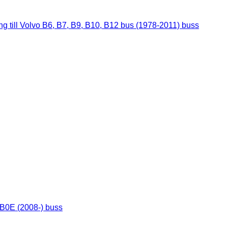
g till Volvo B6, B7, B9, B10, B12 bus (1978-2011) buss
 B0E (2008-) buss