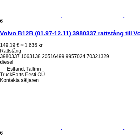
6
Volvo B12B (01.97-12.11) 3980337 rattstång till 
149,19 €
≈ 1 636 kr
Rattstång
3980337 1063138 20516499 9957024 70321329
diesel
Estland, Tallinn
TruckParts Eesti OÜ
Kontakta säljaren
6