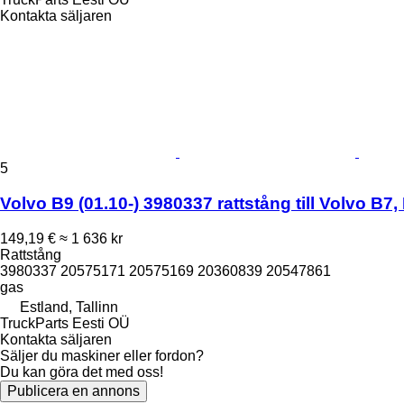
Kontakta säljaren
5
Volvo B9 (01.10-) 3980337 rattstång till Volvo B7
149,19 €
≈ 1 636 kr
Rattstång
3980337 20575171 20575169 20360839 20547861
gas
Estland, Tallinn
TruckParts Eesti OÜ
Kontakta säljaren
Säljer du maskiner eller fordon?
Du kan göra det med oss!
Publicera en annons