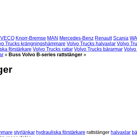
IVECO
Knorr-Bremse
MAN
Mercedes-Benz
Renault
Scania
WA
vo Trucks krängningshämmare
Volvo Trucks halvaxlar
Volvo Tru
ska förstärkare
Volvo Trucks rattar
Volvo Trucks bärarmar
Volvo
ar
»
Buss Volvo B-series rattstänger
»
ger
mmare
styrlänkar
hydrauliska förstärkare
rattstänger
halvaxlar
bä