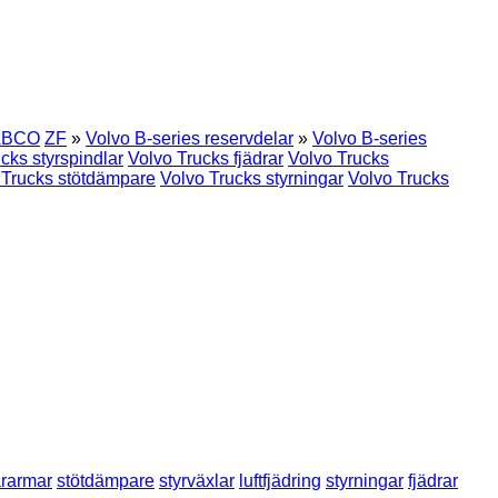
BCO
ZF
»
Volvo B-series reservdelar
»
Volvo B-series
cks styrspindlar
Volvo Trucks fjädrar
Volvo Trucks
 Trucks stötdämpare
Volvo Trucks styrningar
Volvo Trucks
rarmar
stötdämpare
styrväxlar
luftfjädring
styrningar
fjädrar