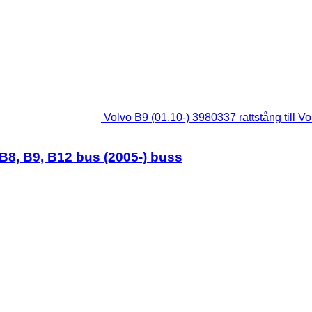
Volvo B9 (01.10-) 3980337 rattstång till V
, B8, B9, B12 bus (2005-) buss