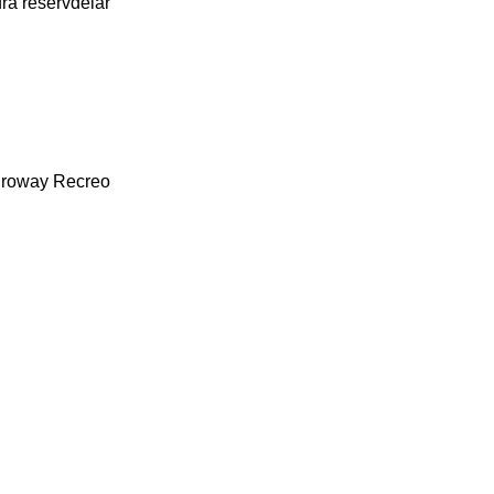
dra reservdelar
roway
Recreo