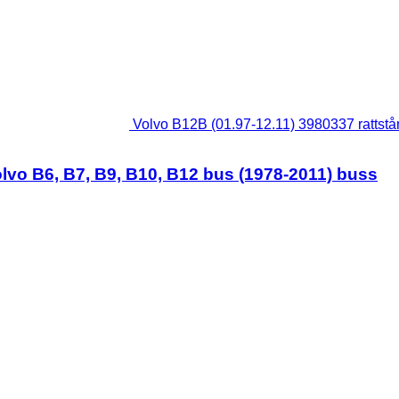
Volvo B12B (01.97-12.11) 3980337 rattstån
Volvo B6, B7, B9, B10, B12 bus (1978-2011) buss