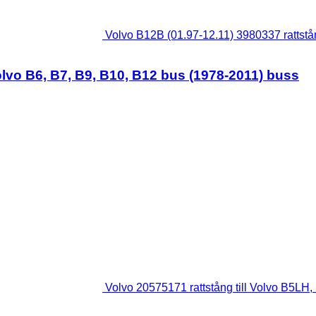
Volvo B12B (01.97-12.11) 3980337 rattstån
Volvo B6, B7, B9, B10, B12 bus (1978-2011) buss
Volvo 20575171 rattstång till Volvo B5LH,