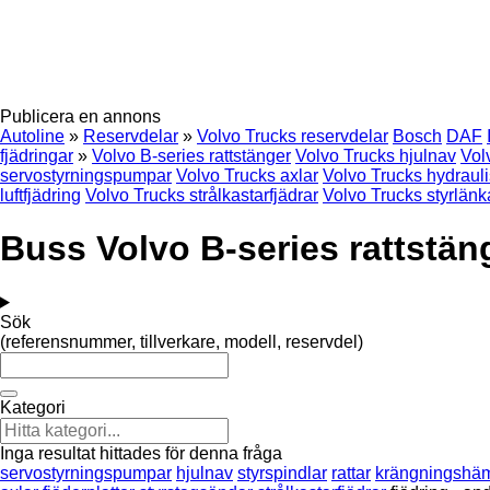
Publicera en annons
Autoline
»
Reservdelar
»
Volvo Trucks reservdelar
Bosch
DAF
fjädringar
»
Volvo B-series rattstänger
Volvo Trucks hjulnav
Vol
servostyrningspumpar
Volvo Trucks axlar
Volvo Trucks hydrauli
luftfjädring
Volvo Trucks strålkastarfjädrar
Volvo Trucks styrlänk
Buss Volvo B-series rattstän
Sök
(referensnummer, tillverkare, modell, reservdel)
Kategori
Inga resultat hittades för denna fråga
servostyrningspumpar
hjulnav
styrspindlar
rattar
krängningshä