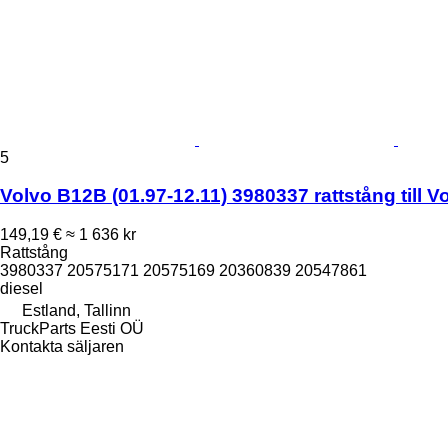
5
Volvo B12B (01.97-12.11) 3980337 rattstång till 
149,19 €
≈ 1 636 kr
Rattstång
3980337 20575171 20575169 20360839 20547861
diesel
Estland, Tallinn
TruckParts Eesti OÜ
Kontakta säljaren