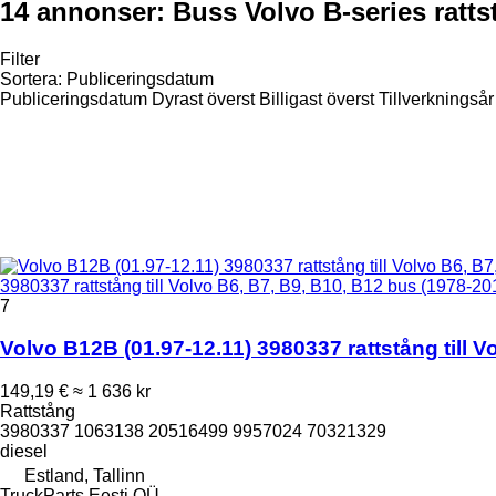
14 annonser:
Buss Volvo B-series ratts
Filter
Sortera
:
Publiceringsdatum
Publiceringsdatum
Dyrast överst
Billigast överst
Tillverkningsår
3980337 rattstång till Volvo B6, B7, B9, B10, B12 bus (1978-20
7
Volvo B12B (01.97-12.11) 3980337 rattstång till 
149,19 €
≈ 1 636 kr
Rattstång
3980337 1063138 20516499 9957024 70321329
diesel
Estland, Tallinn
TruckParts Eesti OÜ