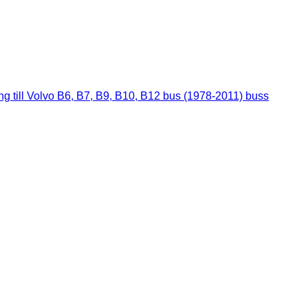
g till Volvo B6, B7, B9, B10, B12 bus (1978-2011) buss