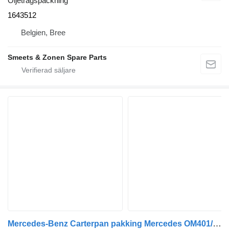
Oljetrågspackning
1643512
Belgien, Bree
Smeets & Zonen Spare Parts
Mercedes-Benz Carterpan pakking Mercedes OM401/421/441 a4410140022 oljetrågspackning till lastbil