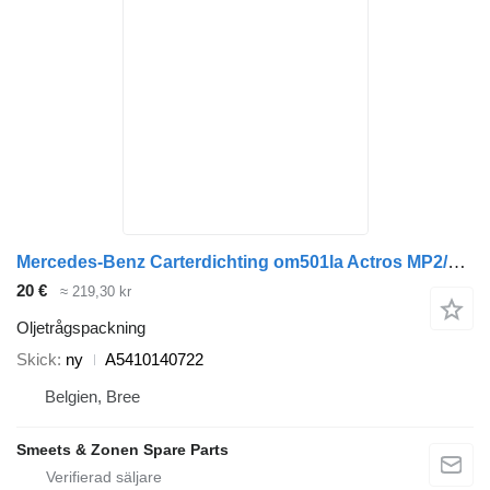
Mercedes-Benz Carterdichting om501la Actros MP2/MP3 A5410140722 oljetrågspackning till lastbil
20 €
≈ 219,30 kr
Oljetrågspackning
Skick
ny
A5410140722
Belgien, Bree
Smeets & Zonen Spare Parts