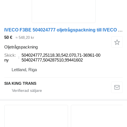
IVECO F3BE 504024777 oljetrågspackning till IVECO STRALIS, TRAKKER - E44,E45,E48,S44,S45,S48 lastbil
50 €
≈ 548,20 kr
Oljetrågspackning
Skick
504024777,25118.30,542.070,71-36961-00
ny
504024777,504287510,99441602
Lettland, Riga
SIA KING TRANS