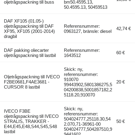
oljetrågspackning till buss
bm50.4595.13,
50.4595.13, 50459513
DAF XF105 (01.05-)
oljetrågspackning till DAF
Referensnummer:
42,74 €
XF95, XF105 (2001-2014)
0963127, bränsle: diesel
dragbil
DAF pakking oliecarter
Referensnummer:
60 €
oljetrågspackning till lastbil
1643512
Skick: ny,
referensnummer:
Oljetrågspackning till IVECO
910070
F2BE0681,F4AE3681 -
20 €
99443902,5801386275,5
CURSOR 8 lastbil
04200838,5001857182,2
5118.20,910070
Skick: ny,
IVECO F3BE
referensnummer:
oljetrågspackning till IVECO
504024777,25118.30,54
STRALIS, TRAKKER -
50 €
2.070,71-36961-00
E44,E45,E48,S44,S45,S48
504024777,504287510,9
lastbil
9441602