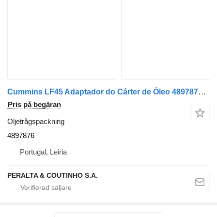
Cummins LF45 Adaptador do Cárter de Óleo 4897876 oljetrågspackning till Cummins LF45 lastbil
Pris på begäran
Oljetrågspackning
4897876
Portugal, Leiria
PERALTA & COUTINHO S.A.