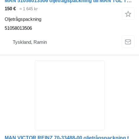
MAN 51058013506 oljetrågspackning till MAN TGL TGM lastbil
150 €
≈ 1 645 kr
Oljetrågspackning
51058013506
Tyskland, Ramin
MAN VICTOR REINZ 70-33488-00 oljetrågspackning till MAN D2866/D2876 LF/LOH lastbil