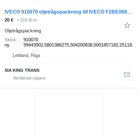
IVECO 910070 oljetrågspackning till IVECO F2BE0681,F4AE3681 - CURSOR 8 lastbil
20 €
≈ 219,30 kr
Oljetrågspackning
Skick
910070
ny
99443902,5801386275,504200838,5001857182,25118.20
Lettland, Riga
SIA KING TRANS