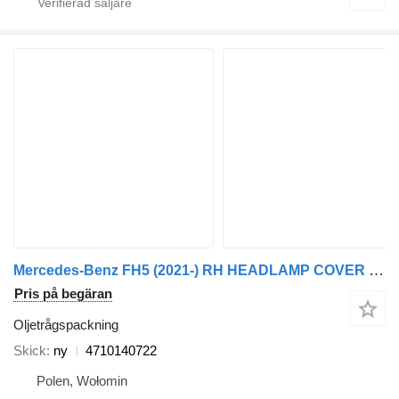
Mercedes-Benz FH5 (2021-) RH HEADLAMP COVER 4710140722 oljetrågspackning till Volvo 5 (from 2021) dragbil
Pris på begäran
Oljetrågspackning
Skick
ny
4710140722
Polen, Wołomin