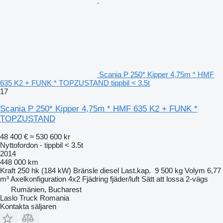
Scania P 250* Kipper 4,75m * HMF
635 K2 + FUNK * TOPZUSTAND tippbil < 3.5t
17
Scania P 250* Kipper 4,75m * HMF 635 K2 + FUNK *
TOPZUSTAND
48 400 €
≈ 530 600 kr
Nyttofordon - tippbil < 3.5t
2014
448 000 km
Kraft
250 hk (184 kW)
Bränsle
diesel
Last.kap.
9 500 kg
Volym
6,77
m³
Axelkonfiguration
4x2
Fjädring
fjäder/luft
Sätt att lossa
2-vägs
Rumänien, Bucharest
Laslo Truck Romania
Kontakta säljaren