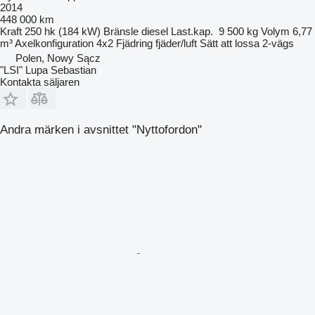
2014
448 000 km
Kraft
250 hk (184 kW)
Bränsle
diesel
Last.kap.
9 500 kg
Volym
6,77
m³
Axelkonfiguration
4x2
Fjädring
fjäder/luft
Sätt att lossa
2-vägs
Polen, Nowy Sącz
"LSI" Lupa Sebastian
Kontakta säljaren
Andra märken i avsnittet "Nyttofordon"