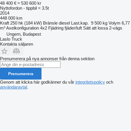
48 400 €
≈ 530 600 kr
Nyttofordon - tippbil < 3.5t
2014
448 000 km
Kraft
250 hk (184 kW)
Bränsle
diesel
Last.kap.
9 500 kg
Volym
6,77
m³
Axelkonfiguration
4x2
Fjädring
fjäder/luft
Sätt att lossa
2-vägs
Ungern, Budapest
Laslo Truck
Kontakta säljaren
Prenumerera på nya annonser från denna sektion
Prenumerera
Genom att klicka här godkänner du vår
integritetspolicy
och
användaravtal
.