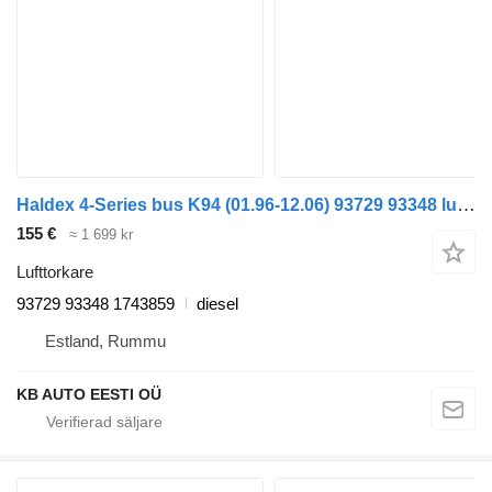
Haldex 4-Series bus K94 (01.96-12.06) 93729 93348 lufttorkare till Scania 4-series bus (1995-2006) buss
155 €
≈ 1 699 kr
Lufttorkare
93729 93348 1743859
diesel
Estland, Rummu
KB AUTO EESTI OÜ