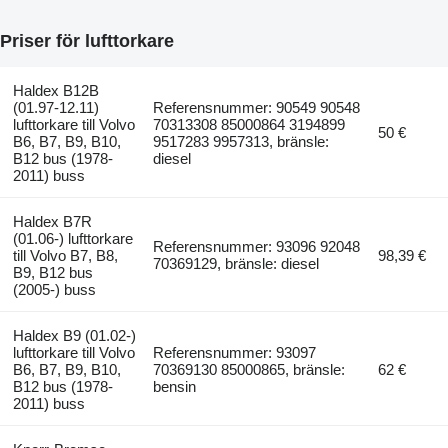
Priser för lufttorkare
Haldex B12B
(01.97-12.11)
Referensnummer: 90549 90548
lufttorkare till Volvo
70313308 85000864 3194899
50 €
B6, B7, B9, B10,
9517283 9957313, bränsle:
B12 bus (1978-
diesel
2011) buss
Haldex B7R
(01.06-) lufttorkare
Referensnummer: 93096 92048
till Volvo B7, B8,
98,39 €
70369129, bränsle: diesel
B9, B12 bus
(2005-) buss
Haldex B9 (01.02-)
lufttorkare till Volvo
Referensnummer: 93097
B6, B7, B9, B10,
70369130 85000865, bränsle:
62 €
B12 bus (1978-
bensin
2011) buss