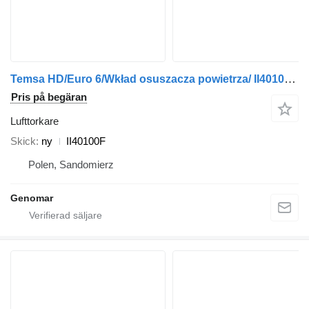
Temsa HD/Euro 6/Wkład osuszacza powietrza/ II40100F lufttorkare till buss
Pris på begäran
Lufttorkare
Skick
ny
II40100F
Polen, Sandomierz
Genomar