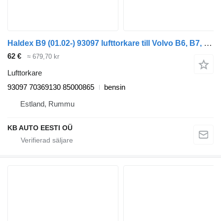
Haldex B9 (01.02-) 93097 lufttorkare till Volvo B6, B7, B9, B10, B12 bus (1978-2011) buss
62 €
≈ 679,70 kr
Lufttorkare
93097 70369130 85000865
bensin
Estland, Rummu
KB AUTO EESTI OÜ