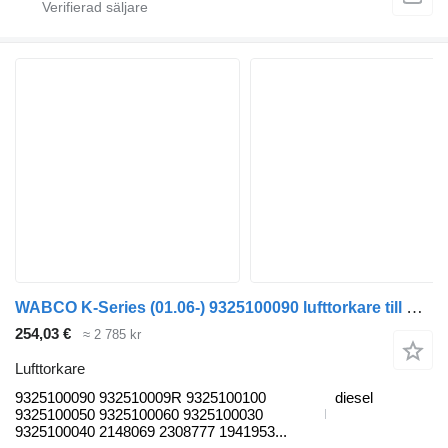
WABCO K-Series (01.06-) 9325100090 lufttorkare till Scania K,N,F-series bus (2006-) buss
254,03 €
≈ 2 785 kr
Lufttorkare
9325100090 932510009R 9325100100
diesel
9325100050 9325100060 9325100030
9325100040 2148069 2308777 1941953...