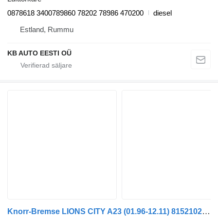
0878618 3400789860 78202 78986 470200
diesel
Estland, Rummu
KB AUTO EESTI OÜ
Knorr-Bremse LIONS CITY A23 (01.96-12.11) 81521026103 lufttorkare till MAN Lion's bus (1991-) buss