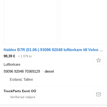
Haldex B7R (01.06-) 93096 92048 lufttorkare till Volvo B7, B8, B9, B12 bus (2005-) buss
98,39 €
≈ 1 079 kr
Lufttorkare
93096 92048 70369129
diesel
Estland, Tallinn
TruckParts Eesti OÜ