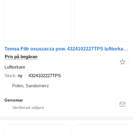
Temsa Filtr osuszacza pow. 4324102227TPS lufttorkare till Temsa Prestij buss
Pris på begäran
Lufttorkare
Skick
ny
4324102227TPS
Polen, Sandomierz
Genomar