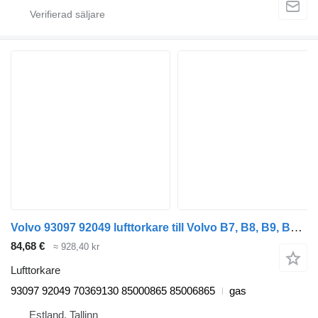
Volvo 93097 92049 lufttorkare till Volvo B7, B8, B9, B12 bus (2005-) buss
84,68 €
≈ 928,40 kr
Lufttorkare
93097 92049 70369130 85000865 85006865
gas
Estland, Tallinn