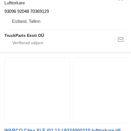
Lufttorkare
93096 92048 70369129
Estland, Tallinn
TruckParts Eesti OÜ
WABCO Citea XLE (01.12-) 9324000210 lufttorkare till VDL Citea XLE, SLE (2012-) buss