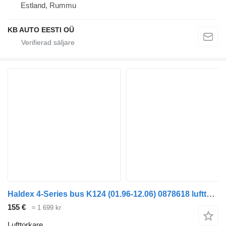
Estland, Rummu
KB AUTO EESTI OÜ
Haldex 4-Series bus K124 (01.96-12.06) 0878618 lufttorkare till Scania 4-series bus (1995-2006) buss
155 €
≈ 1 699 kr
Lufttorkare