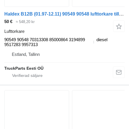
Haldex B12B (01.97-12.11) 90549 90548 lufttorkare till Volvo B6, B7, B9, B10, B12 bus (1978-2011) buss
50 €
≈ 548,20 kr
Lufttorkare
90549 90548 70313308 85000864 3194899
diesel
9517283 9957313
Estland, Tallinn
TruckParts Eesti OÜ