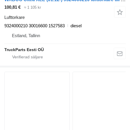
100,81 €
≈ 1 105 kr
Lufttorkare
9324000210 30016600 1527583
diesel
Estland, Tallinn
TruckParts Eesti OÜ