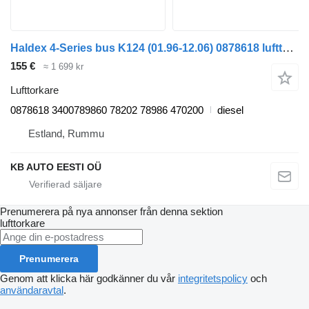
Haldex 4-Series bus K124 (01.96-12.06) 0878618 lufttorkare till Scania 4-series bus (1995-2006) buss
155 €
≈ 1 699 kr
Lufttorkare
0878618 3400789860 78202 78986 470200
diesel
Estland, Rummu
KB AUTO EESTI OÜ
Prenumerera på nya annonser från denna sektion
lufttorkare
Prenumerera
Genom att klicka här godkänner du vår
integritetspolicy
och
användaravtal
.