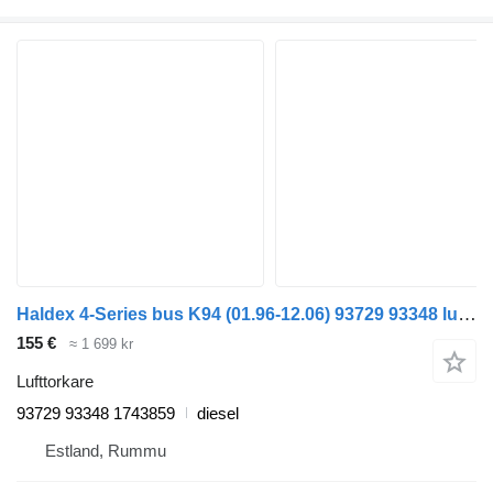
Haldex 4-Series bus K94 (01.96-12.06) 93729 93348 lufttorkare till Scania 4-series bus (1995-2006) buss
155 €
≈ 1 699 kr
Lufttorkare
93729 93348 1743859
diesel
Estland, Rummu