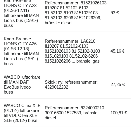
Knorr-Bremse
Referensnummer: 81521026103
LIONS CITY A23
II19207 81.52102-6103
(01.96-12.11)
81.52102-9103 8151029103
93 €
lufttorkare till MAN
81.52102-6206 81521026206,
Lion's bus (1991-)
bränsle: diesel
buss
Knorr-Bremse
Referensnummer: LA8210
LIONS CITY A26
II19207 81.52102-6103
(01.98-12.13)
81521026103 81.52102-9103
45,16 €
lufttorkare till MAN
8151029103 81.52102-6206
Lion's bus (1991-)
81521026206..., bränsle: gas
buss
WABCO lufttorkare
till MAN DAF
Skick: ny, referensnummer:
27,25 €
EvoBus Iveco
4329012232
buss
WABCO Citea XLE
Referensnummer: 9324000210
(01.12-) lufttorkare
30016600 1527583, bränsle:
100,81 €
till VDL Citea XLE,
diesel
SLE (2012-) buss