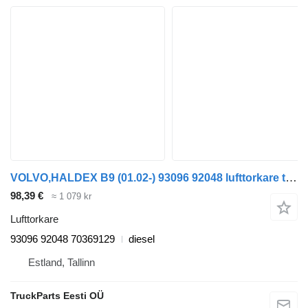
VOLVO,HALDEX B9 (01.02-) 93096 92048 lufttorkare till Volvo B6, B7, B9, B10, B12 bus (1978-2011) buss
98,39 €
≈ 1 079 kr
Lufttorkare
93096 92048 70369129
diesel
Estland, Tallinn
TruckParts Eesti OÜ