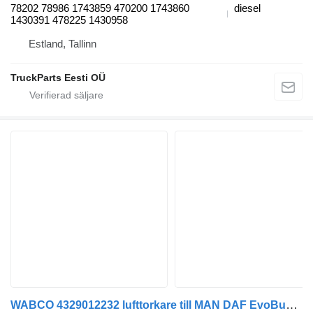
78202 78986 1743859 470200 1743860
diesel
1430391 478225 1430958
Estland, Tallinn
TruckParts Eesti OÜ
WABCO 4329012232 lufttorkare till MAN DAF EvoBus Iveco buss