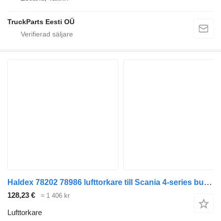
TruckParts Eesti OÜ
Haldex 78202 78986 lufttorkare till Scania 4-series bus (1995-2006) buss
128,23 €
≈ 1 406 kr
Lufttorkare