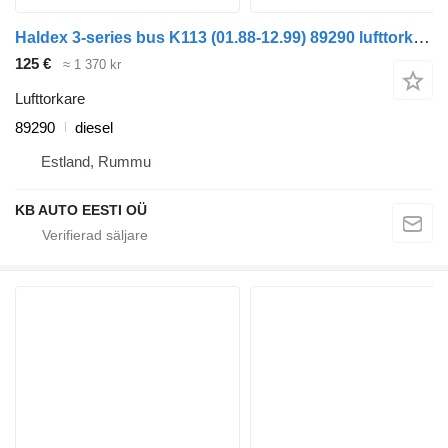
Haldex 3-series bus K113 (01.88-12.99) 89290 lufttorkare till Scania 3-series bus (1988-1999) buss
125 €
≈ 1 370 kr
Lufttorkare
89290
diesel
Estland, Rummu
KB AUTO EESTI OÜ