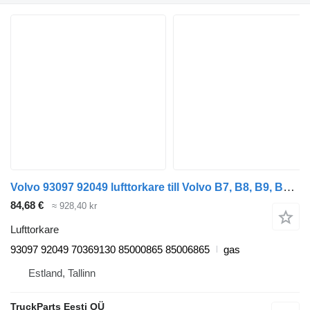
Volvo 93097 92049 lufttorkare till Volvo B7, B8, B9, B12 bus (2005-) buss
84,68 €
≈ 928,40 kr
Lufttorkare
93097 92049 70369130 85000865 85006865
gas
Estland, Tallinn
TruckParts Eesti OÜ