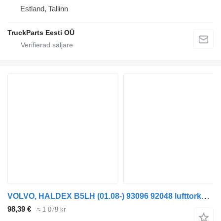
Estland, Tallinn
TruckParts Eesti OÜ
VOLVO, HALDEX B5LH (01.08-) 93096 92048 lufttorkare till Volvo B5LH, B0E (2008-) buss
98,39 €
≈ 1 079 kr