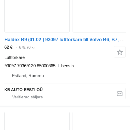
Haldex B9 (01.02-) 93097 lufttorkare till Volvo B6, B7, B9, B10, B12 bus (1978-2011) buss
62 €
≈ 679,70 kr
Lufttorkare
93097 70369130 85000865
bensin
Estland, Rummu
KB AUTO EESTI OÜ