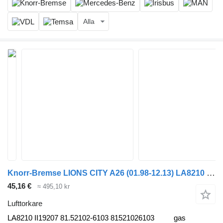
Alla
Knorr-Bremse LIONS CITY A26 (01.98-12.13) LA8210 II19207 lufttorkare till MAN Lion's bus (1991-) buss
45,16 €
≈ 495,10 kr
Lufttorkare
LA8210 II19207 81.52102-6103 81521026103
gas