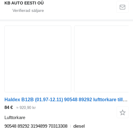
KB AUTO EESTI OÜ
Haldex B12B (01.97-12.11) 90548 89292 lufttorkare till Volvo B6, B7, B9, B10, B12 bus (1978-2011) buss
84 €
≈ 920,90 kr
Lufttorkare
90548 89292 3194899 70313308
diesel