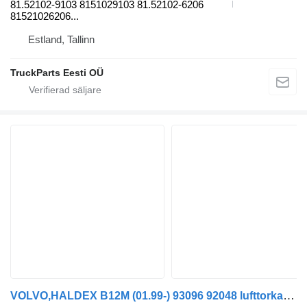
81.52102-9103 8151029103 81.52102-6206
81521026206...
Estland, Tallinn
TruckParts Eesti OÜ
VOLVO,HALDEX B12M (01.99-) 93096 92048 lufttorkare till Volvo B6, B7, B9, B10, B12 bus (1978-2011) buss