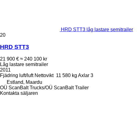
HRD STT3 låg lastare semitrailer
20
HRD STT3
21 900 €
≈ 240 100 kr
Låg lastare semitrailer
2011
Fjädring
luft/luft
Nettovikt
11 580 kg
Axlar
3
Estland, Maardu
OÜ ScanBalt Trucks/OÜ ScanBalt Trailer
Kontakta säljaren