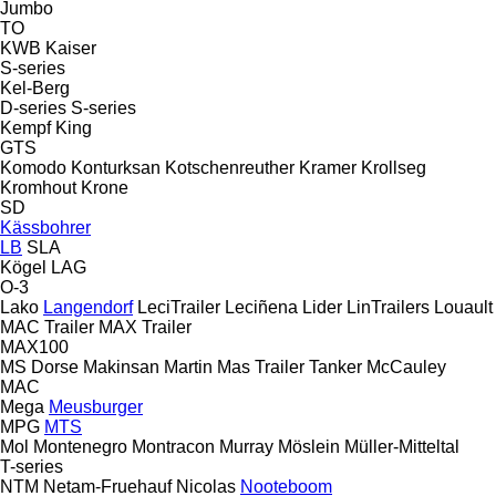
Jumbo
TO
KWB
Kaiser
S-series
Kel-Berg
D-series
S-series
Kempf
King
GTS
Komodo
Konturksan
Kotschenreuther
Kramer
Krollseg
Kromhout
Krone
SD
Kässbohrer
LB
SLA
Kögel
LAG
O-3
Lako
Langendorf
LeciTrailer
Leciñena
Lider
LinTrailers
Louault
MAC Trailer
MAX Trailer
MAX100
MS Dorse
Makinsan
Martin
Mas Trailer Tanker
McCauley
MAC
Mega
Meusburger
MPG
MTS
Mol
Montenegro
Montracon
Murray
Möslein
Müller-Mitteltal
T-series
NTM
Netam-Fruehauf
Nicolas
Nooteboom