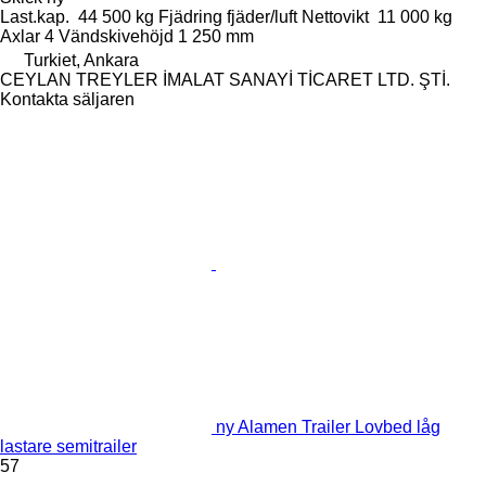
Last.kap.
44 500 kg
Fjädring
fjäder/luft
Nettovikt
11 000 kg
Axlar
4
Vändskivehöjd
1 250 mm
Turkiet, Ankara
CEYLAN TREYLER İMALAT SANAYİ TİCARET LTD. ŞTİ.
Kontakta säljaren
ny Alamen Trailer Lovbed låg
lastare semitrailer
57