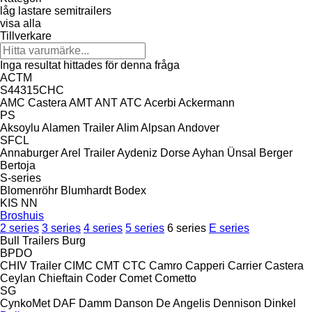
låg lastare semitrailers
visa alla
Tillverkare
Inga resultat hittades för denna fråga
ACTM
S44315CHC
AMC Castera
AMT
ANT
ATC
Acerbi
Ackermann
PS
Aksoylu
Alamen Trailer
Alim
Alpsan
Andover
SFCL
Annaburger
Arel Trailer
Aydeniz Dorse
Ayhan Ünsal
Berger
Bertoja
S-series
Blomenröhr
Blumhardt
Bodex
KIS
NN
Broshuis
2 series
3 series
4 series
5 series
6 series
E series
Bull Trailers
Burg
BPDO
CHIV Trailer
CIMC
CMT
CTC
Camro
Capperi
Carrier
Castera
Ceylan
Chieftain
Coder
Comet
Cometto
SG
CynkoMet
DAF
Damm
Danson
De Angelis
Dennison
Dinkel