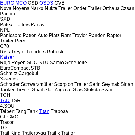
EURO
MCO
OSD
OSDS
OVB
Nova
Noyens
Närko
Nükte Trailer
Onder Trailer
Orthaus
Ozsan
Pacton
SXD
Palex Trailers
Panav
NPL
Panissars
Patron Auto
Platz
Ram Treyler
Randon
Raptor
Trailer
Reed
C70
Reis Treyler
Renders
Robuste
Kaiser
Rojo
Royen
SDC
STU
Samro
Scheuerle
EuroCompact
STB
Schmitz Cargobull
S-series
Schrader
Schwarzmüller
Scorpion Trailer
Serin
Seymak
Sinan
Tanker-Treyler
Snail
Star Yagcilar
Stas
Stokota
Svan
TCH
TAD
TSR
4.SOU
Talbert
Tang
Tank
Titan
Trabosa
GL
GMO
Tracon
TO
Trail King
Trailerbygg
Trailix
Trailor