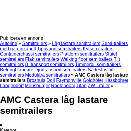
Publicera en annons
Autoline
»
Semitrailers
»
Låg lastare semitrailers
Semi-trailers
med gardinkapell
Tippvagn semitrailers
Kylsemitrailers
Containerchassi semitrailers
Plattform semitrailers
Slutet
semitrailers
Flak semitrailers
Walking floor semitrailers
Tilt
semitrailers
Biltransport semitrailers
Timmerbil semitrailers
Betongblandare
Djurtransport semitrailers
Sädeslastbil
semitrailers
Modulära semitrailers
»
AMC Castera låg lastare
semitrailers
Broshuis
Doll
Faymonville
Goldhofer
Kässbohrer
Langendorf
Meusburger
Nooteboom
Titan
ZW-Trailer
»
AMC Castera låg lastare
semitrailers
Kategori