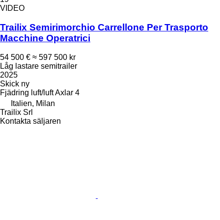
VIDEO
Trailix Semirimorchio Carrellone Per Trasporto
Macchine Operatrici
54 500 €
≈ 597 500 kr
Låg lastare semitrailer
2025
Skick
ny
Fjädring
luft/luft
Axlar
4
Italien, Milan
Trailix Srl
Kontakta säljaren