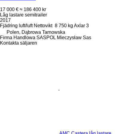
17 000 €
≈ 186 400 kr
Låg lastare semitrailer
2017
Fjädring
luft/luft
Nettovikt
8 750 kg
Axlar
3
Polen, Dąbrowa Tarnowska
Firma Handlowa SASPOL Mieczysław Sas
Kontakta säljaren
AMC Castera låg lastare