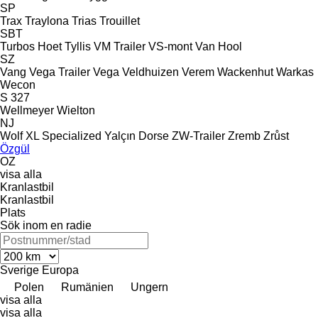
SP
Trax
Traylona
Trias
Trouillet
SBT
Turbos Hoet
Tyllis
VM Trailer
VS-mont
Van Hool
SZ
Vang
Vega Trailer
Vega
Veldhuizen
Verem
Wackenhut
Warkas
Wecon
S 327
Wellmeyer
Wielton
NJ
Wolf
XL Specialized
Yalçın Dorse
ZW-Trailer
Zremb
Zrůst
Özgül
OZ
visa alla
Kranlastbil
Kranlastbil
Plats
Sök inom en radie
Sverige
Europa
Polen
Rumänien
Ungern
visa alla
visa alla