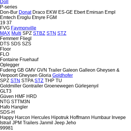
Doll
P-series
Don-Bur
Donat
Draco
EKW
ES-GE
Ebert
Emirsan
Empl
Emtech
Eroglu
Etnyre
FGM
19
37
FVG
Faymonville
MAX
Multi
SPZ
STBZ
STN
STZ
Femmerr
Fliegl
DTS
SDS
SZS
Floor
FLO
Fontaine
Fruehauf
Oplegger
Fudeng
GB
GMV
GVN Trailer
Galeon
Galleon
Gheysen &
Verpoort
Gheysen
Gloria
Goldhofer
SPZ
STN
STPA
STZ
THP
TU
Goldmiller
Gontrailer
Groenewegen
Gürleşenyıl
GLT3
Güven
HMF
HRD
NTG
STTM3N
Hafo
Hangler
SDS-H
Happy
Harcon
Hercules
Hipotruk
Hoffmann
Humbaur
Invepe
Istrail
JPM Trailers
Janmil
Jeep
Jeho
99981