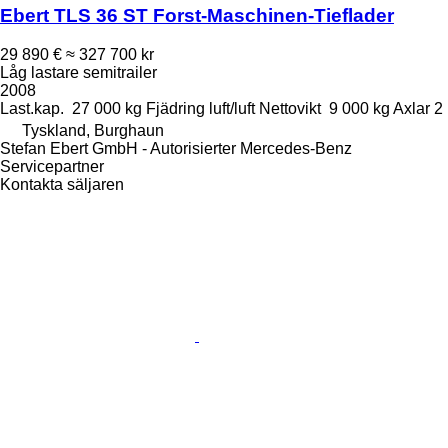
Ebert TLS 36 ST Forst-Maschinen-Tieflader
29 890 €
≈ 327 700 kr
Låg lastare semitrailer
2008
Last.kap.
27 000 kg
Fjädring
luft/luft
Nettovikt
9 000 kg
Axlar
2
Tyskland, Burghaun
Stefan Ebert GmbH - Autorisierter Mercedes-Benz
Servicepartner
Kontakta säljaren