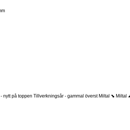
mm
 - nytt på toppen
Tillverkningsår - gammal överst
Miltal ⬊
Miltal 