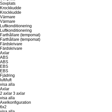
Sovplats
Krockkudde
Krockkudde
Värmare
Värmare
Luftkonditionering
Luftkonditionering
Farthållare (tempomat)
Farthållare (tempomat)
Färdskrivare
Färdskrivare
Axlar
ABS
ABS
EBS
EBS
Fjädring
luft/luft
visa alla
Axlar
2 axlar
3 axlar
visa alla
Axelkonfiguration
6x2
visa alla