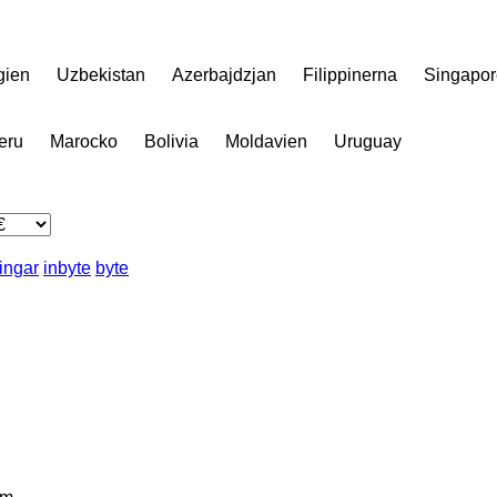
gien
Uzbekistan
Azerbajdzjan
Filippinerna
Singapor
eru
Marocko
Bolivia
Moldavien
Uruguay
ingar
inbyte
byte