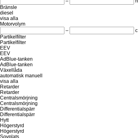
–
h
Bränsle
diesel
visa alla
Motorvolym
–
c
Partikelfilter
Partikelfilter
EEV
EEV
AdBlue-tanken
AdBlue-tanken
Växellåda
automatisk
manuell
visa alla
Retarder
Retarder
Centralsmörjning
Centralsmörjning
Differentialspärr
Differentialspärr
Hytt
Högerstyrd
Högerstyrd
Sovplats