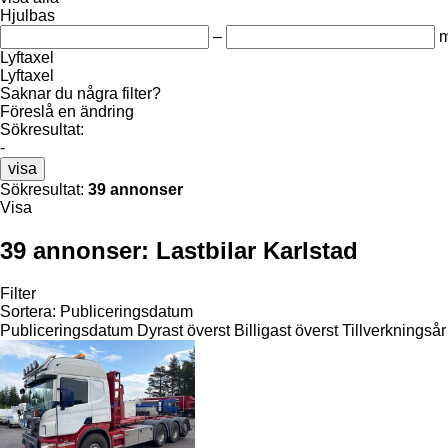
Hjulbas
–
Lyftaxel
Lyftaxel
Saknar du några filter?
Föreslå en ändring
Sökresultat:
-
visa
Sökresultat:
39 annonser
Visa
39 annonser:
Lastbilar Karlstad
Filter
Sortera
:
Publiceringsdatum
Publiceringsdatum
Dyrast överst
Billigast överst
Tillverkningsår