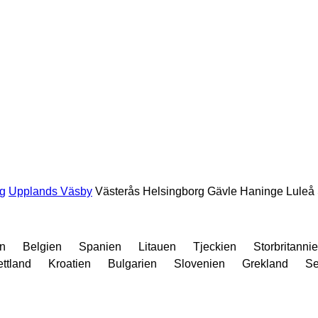
g
Upplands Väsby
Västerås
Helsingborg
Gävle
Haninge
Luleå
n
Belgien
Spanien
Litauen
Tjeckien
Storbritanni
ettland
Kroatien
Bulgarien
Slovenien
Grekland
Se