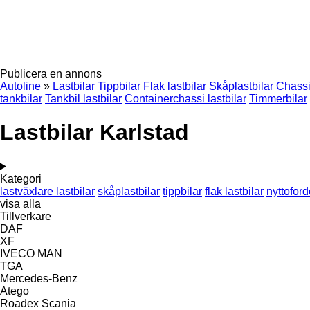
Publicera en annons
Autoline
»
Lastbilar
Tippbilar
Flak lastbilar
Skåplastbilar
Chassi 
tankbilar
Tankbil lastbilar
Containerchassi lastbilar
Timmerbilar
Lastbilar Karlstad
Kategori
lastväxlare lastbilar
skåplastbilar
tippbilar
flak lastbilar
nyttofor
visa alla
Tillverkare
DAF
XF
IVECO
MAN
TGA
Mercedes-Benz
Atego
Roadex
Scania