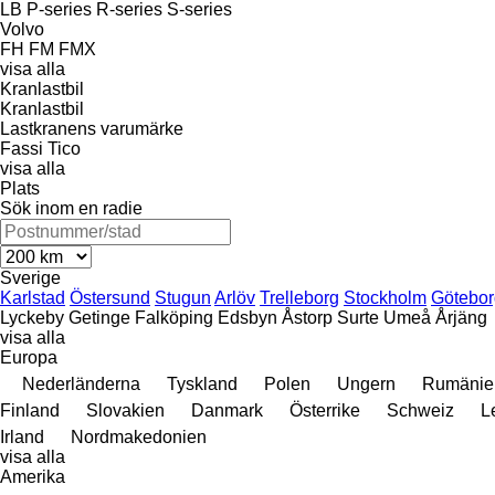
LB
P-series
R-series
S-series
Volvo
FH
FM
FMX
visa alla
Kranlastbil
Kranlastbil
Lastkranens varumärke
Fassi
Tico
visa alla
Plats
Sök inom en radie
Sverige
Karlstad
Östersund
Stugun
Arlöv
Trelleborg
Stockholm
Götebor
Lyckeby
Getinge
Falköping
Edsbyn
Åstorp
Surte
Umeå
Årjäng
visa alla
Europa
Nederländerna
Tyskland
Polen
Ungern
Rumänie
Finland
Slovakien
Danmark
Österrike
Schweiz
L
Irland
Nordmakedonien
visa alla
Amerika