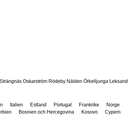
Strängnäs
Oskarström
Rödeby
Nälden
Örkelljunga
Leksand
en
Italien
Estland
Portugal
Frankrike
Norge
rbien
Bosnien och Hercegovina
Kosovo
Cypern