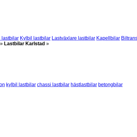
lastbilar
Kylbil lastbilar
Lastväxlare lastbilar
Kapellbilar
Biltran
»
Lastbilar Karlstad
»
don
kylbil lastbilar
chassi lastbilar
hästlastbilar
betongbilar