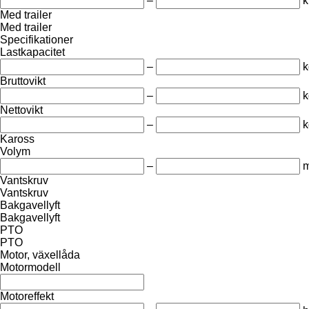
–
Med trailer
Med trailer
Specifikationer
Lastkapacitet
–
k
Bruttovikt
–
k
Nettovikt
–
k
Kaross
Volym
–
m
Vantskruv
Vantskruv
Bakgavellyft
Bakgavellyft
PTO
PTO
Motor, växellåda
Motormodell
Motoreffekt