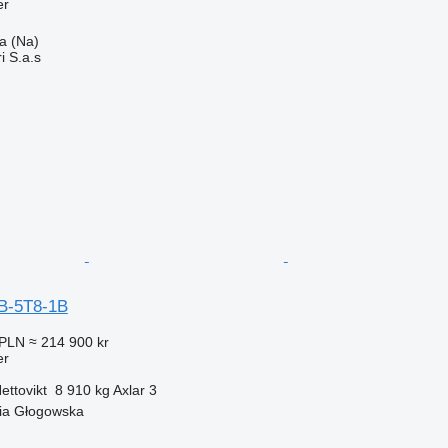
er
la (Na)
i S.a.s
B-5T8-1B
 PLN
≈ 214 900 kr
er
ettovikt
8 910 kg
Axlar
3
ia Głogowska