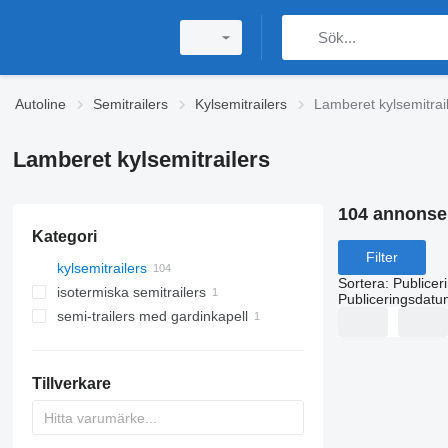
Autoline
Semitrailers
Kylsemitrailers
Lamberet kylsemitrai
Lamberet kylsemitrailers
104 annonse
Kategori
Filter
kylsemitrailers
Sortera
:
Publicer
isotermiska semitrailers
Publiceringsdatu
semi-trailers med gardinkapell
Tillverkare