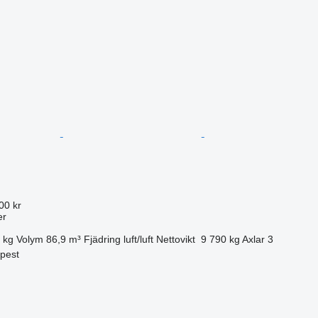
00 kr
er
 kg
Volym
86,9 m³
Fjädring
luft/luft
Nettovikt
9 790 kg
Axlar
3
pest