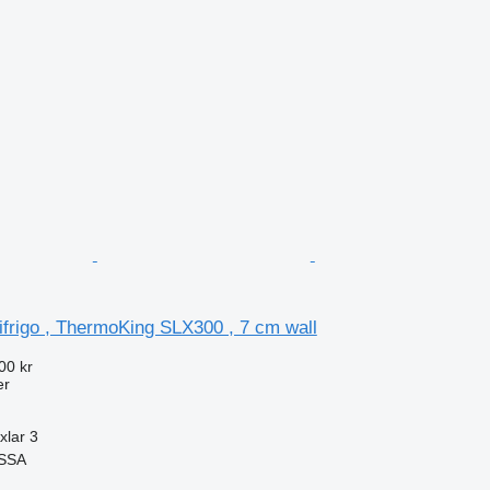
frigo , ThermoKing SLX300 , 7 cm wall
00 kr
er
xlar
3
RSSA