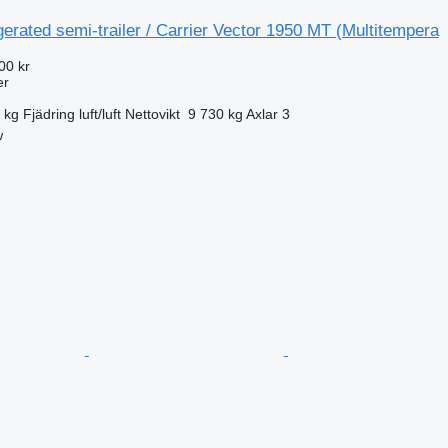
gerated semi-trailer / Carrier Vector 1950 MT (Multitempera
00 kr
er
 kg
Fjädring
luft/luft
Nettovikt
9 730 kg
Axlar
3
w