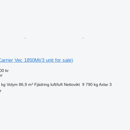
arrier Vec 1850Mt(3 unit for sale)
00 kr
er
 kg
Volym
86,9 m³
Fjädring
luft/luft
Nettovikt
9 790 kg
Axlar
3
r