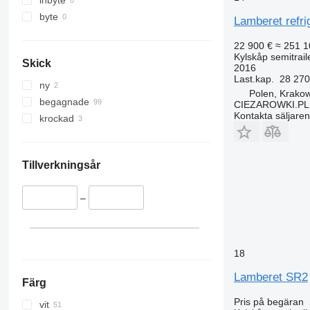
inbyte
byte
Lamberet refri
22 900 €
≈ 251 1
Kylskåp semitrail
Skick
2016
Last.kap.
28 270
ny
Polen, Krako
begagnade
CIEZAROWKI.PL
Kontakta säljaren
krockad
Tillverkningsår
–
18
Lamberet SR2
Färg
Pris på begäran
vit