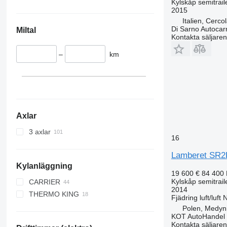
Kylskåp semitrail
2015
Italien, Cerco
Di Sarno Autocarr
Miltal
Kontakta säljaren
–
km
Axlar
3 axlar
16
Lamberet SR2
Kylanläggning
19 600 €
84 400
Kylskåp semitrail
CARRIER
2014
THERMO KING
MAXIMA 1200
Fjädring
luft/luft
N
MAXIMA 1300
ADVANCER A 400
Polen, Medyn
KOT AutoHandel
VECTOR
C 300
Kontakta säljaren