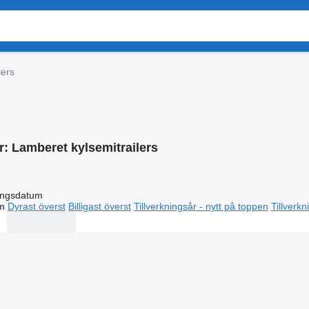
lers
r:
Lamberet kylsemitrailers
ingsdatum
m
Dyrast överst
Billigast överst
Tillverkningsår - nytt på toppen
Tillverk