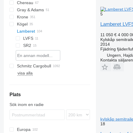
Chereau
AS
BPO
Gray & Adams
CSD
TXA
L-series
SZS
Oplegger
5
Krone
Inogam
T-series
GA
Lamberet LVF
Kögel
Tecnogam
SD
Lamberet
SDK
S 24
11 050 €
4 000 
SDP
ZVKA
LVFS
Kylskåp semitrail
2014
SDR
SR2
LVFS3
Fjädring
fjäder/luf
SZ
Ungern, Hajd
TKS
Kontakta säljaren
Schmitz Cargobull
LTF
MPS
TRS
S-series
T-series
ROC
SP
visa alla
KO
SPA
SF
S-series
F-series
TO
VS
MEGA
S-series
Plats
SCB
SKO
Sök inom en radie
kylskåp semitrail
18
Europa