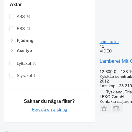
Axlar
ABS
EBS
Fjädring
semitrailer
41
Axeltyp
VIDEO
Lamberet Mit C
Lyftaxel
12 600 €
≈ 138 1
Styraxel
Kylskåp semitrail
2012
Last.kap.
28 210
Tyskland, Trie
LEKO GmbH
Saknar du några filter?
Kontakta säljaren
Föreslå en ändring