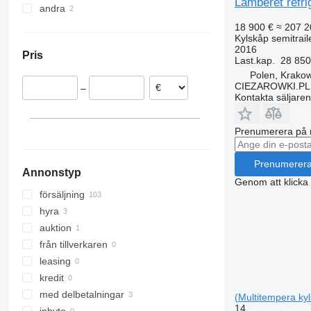
Lamberet refrig
andra
Spanien
Tyskland
Ukraina
18 900 €
≈ 207 2
Kylskåp semitrail
Nederländerna
Argentina
2016
Pris
Frankrike
Last.kap.
28 850
Polen, Krako
Polen
CIEZAROWKI.PL
–
Ungern
Kontakta säljaren
Rumänien
Belgien
Prenumerera på 
visa alla
Prenumerer
Annonstyp
Genom att klicka
försäljning
hyra
auktion
från tillverkaren
leasing
kredit
med delbetalningar
(Multitempera kyl
14