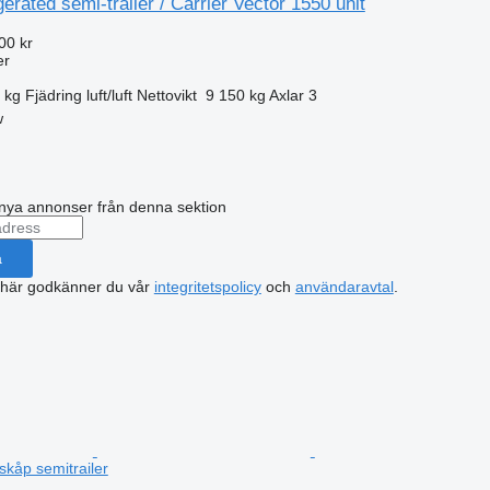
erated semi-trailer / Carrier Vector 1550 unit
00 kr
er
 kg
Fjädring
luft/luft
Nettovikt
9 150 kg
Axlar
3
w
nya annonser från denna sektion
a
 här godkänner du vår
integritetspolicy
och
användaravtal
.
skåp semitrailer