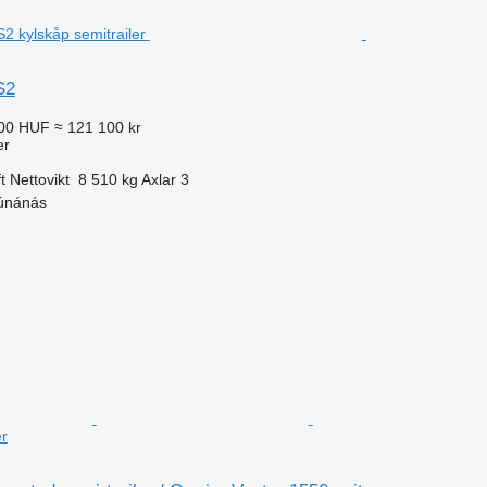
S2
000 HUF
≈ 121 100 kr
er
t
Nettovikt
8 510 kg
Axlar
3
únánás
er