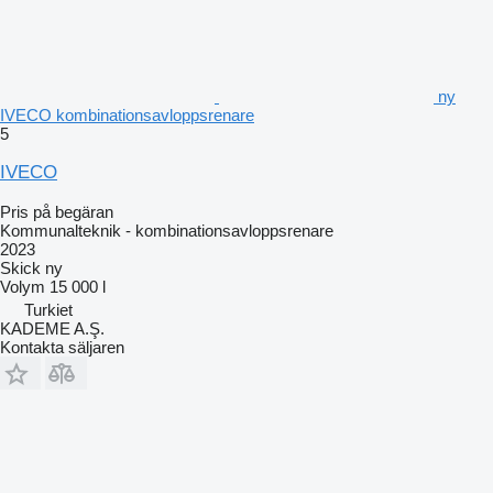
ny
IVECO kombinationsavloppsrenare
5
IVECO
Pris på begäran
Kommunalteknik - kombinationsavloppsrenare
2023
Skick
ny
Volym
15 000 l
Turkiet
KADEME A.Ş.
Kontakta säljaren