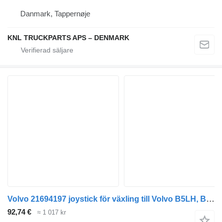
Danmark, Tappernøje
KNL TRUCKPARTS APS – DENMARK
Volvo 21694197 joystick för växling till Volvo B5LH, B0E (2008-) buss
92,74 €
≈ 1 017 kr