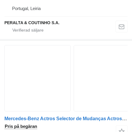
Portugal, Leiria
PERALTA & COUTINHO S.A.
Mercedes-Benz Actros Selector de Mudanças Actros;Axor A9432601509 joystick för växling till Mercedes-Benz Actros lastbil
Pris på begäran