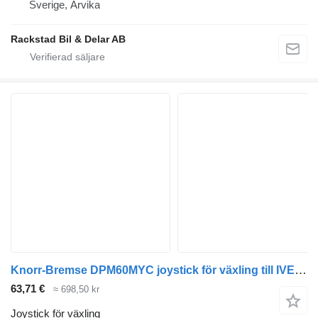
Sverige, Arvika
Rackstad Bil & Delar AB
Knorr-Bremse DPM60MYC joystick för växling till IVECO Stralis, Trakker (2002) dragbil
63,71 €
≈ 698,50 kr
Joystick för växling