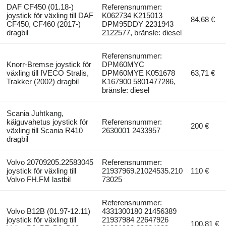
DAF CF450 (01.18-)
Referensnummer:
joystick för växling till DAF
K062734 K215013
84,68 €
CF450, CF460 (2017-)
DPM95DDY 2231943
dragbil
2122577, bränsle: diesel
Referensnummer:
Knorr-Bremse joystick för
DPM60MYC
växling till IVECO Stralis,
DPM60MYE K051678
63,71 €
Trakker (2002) dragbil
K167900 5801477286,
bränsle: diesel
Scania Juhtkang,
käiguvahetus joystick för
Referensnummer:
200 €
växling till Scania R410
2630001 2433957
dragbil
Volvo 20709205.22583045
Referensnummer:
joystick för växling till
21937969.21024535.210
110 €
Volvo FH.FM lastbil
73025
Referensnummer:
Volvo B12B (01.97-12.11)
4331300180 21456389
joystick för växling till
21937984 22647926
100,81 €