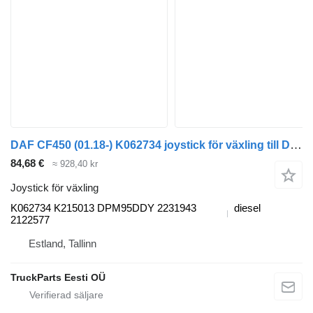
DAF CF450 (01.18-) K062734 joystick för växling till DAF CF450, CF460 (2017-) dragbil
84,68 €
≈ 928,40 kr
Joystick för växling
K062734 K215013 DPM95DDY 2231943
diesel
2122577
Estland, Tallinn
TruckParts Eesti OÜ