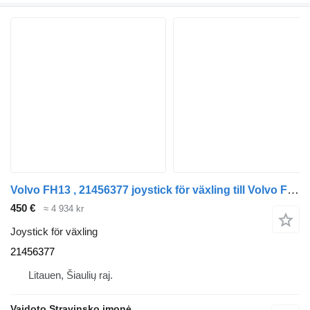
Volvo FH13 , 21456377 joystick för växling till Volvo FH13 , 21456377 lastbil
450 €
≈ 4 934 kr
Joystick för växling
21456377
Litauen, Šiaulių raj.
Vaidoto Stravinsko įmonė