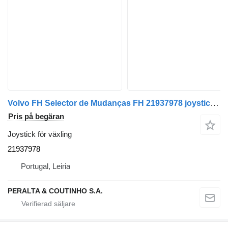
Volvo FH Selector de Mudanças FH 21937978 joystick för växling till Volvo FH lastbil
Pris på begäran
Joystick för växling
21937978
Portugal, Leiria
PERALTA & COUTINHO S.A.