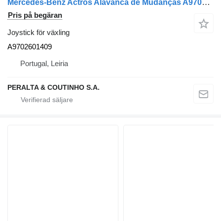
Mercedes-Benz Actros Alavanca de Mudanças A9702601409 joystick för växling till Mercedes-Benz Actros lastbil
Pris på begäran
Joystick för växling
A9702601409
Portugal, Leiria
PERALTA & COUTINHO S.A.