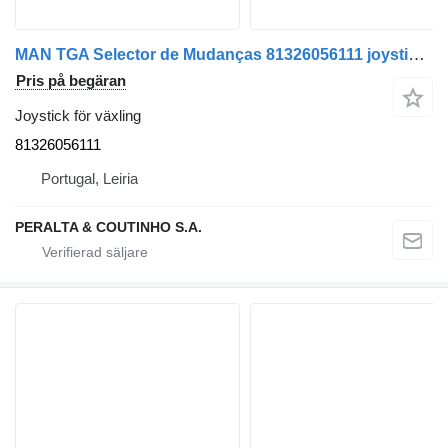
MAN TGA Selector de Mudanças 81326056111 joystick för växling till MAN lastbil
Pris på begäran
Joystick för växling
81326056111
Portugal, Leiria
PERALTA & COUTINHO S.A.