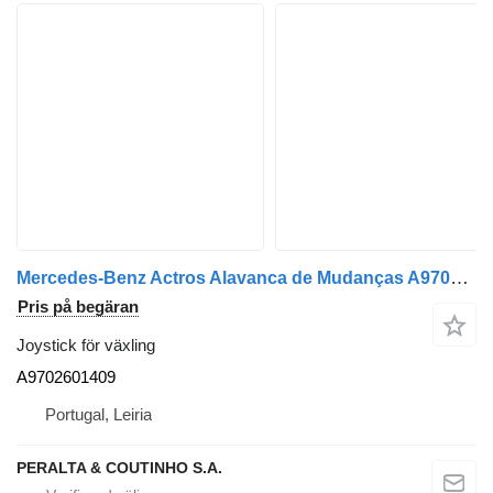
Mercedes-Benz Actros Alavanca de Mudanças A9702601409 joystick för växling till Mercedes-Benz Actros lastbil
Pris på begäran
Joystick för växling
A9702601409
Portugal, Leiria
PERALTA & COUTINHO S.A.