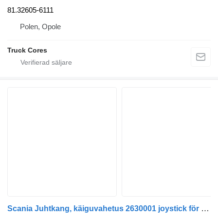
81.32605-6111
Polen, Opole
Truck Cores
Scania Juhtkang, käiguvahetus 2630001 joystick för växling till Scania R410 dragbil