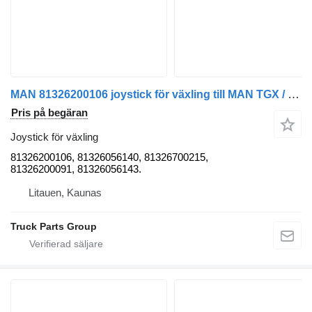
MAN 81326200106 joystick för växling till MAN TGX / TGS dragbil
Pris på begäran
Joystick för växling
81326200106, 81326056140, 81326700215,
81326200091, 81326056143.
Litauen, Kaunas
Truck Parts Group