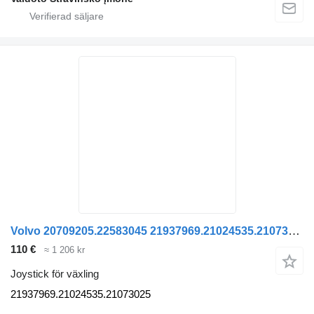
Volvo 20709205.22583045 21937969.21024535.21073025 joystick för växling till Volvo FH.FM lastbil
110 €
≈ 1 206 kr
Joystick för växling
21937969.21024535.21073025