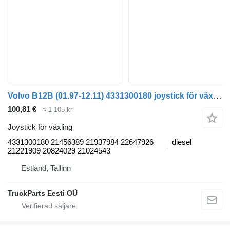
Volvo B12B (01.97-12.11) 4331300180 joystick för växling till Volvo B6, B7, B9, B10, B12 bus (1978-2011) buss
100,81 €
≈ 1 105 kr
Joystick för växling
4331300180 21456389 21937984 22647926
diesel
21221909 20824029 21024543
Estland, Tallinn
TruckParts Eesti OÜ