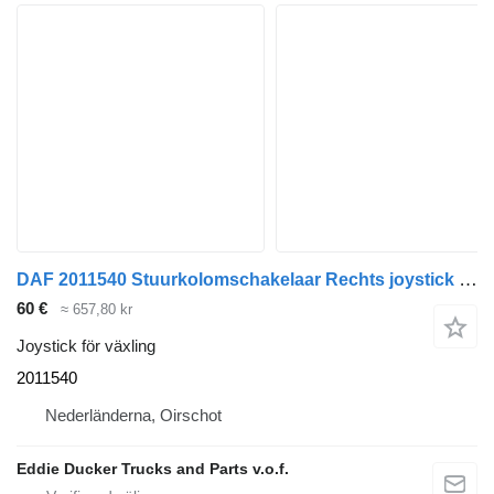
DAF 2011540 Stuurkolomschakelaar Rechts joystick för växling till DAF CF / XF lastbil
60 €
≈ 657,80 kr
Joystick för växling
2011540
Nederländerna, Oirschot
Eddie Ducker Trucks and Parts v.o.f.