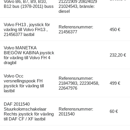
Volvo B6, B7, B9, B10,
21221909 20824029
B12 bus (1978-2011) buss
21024543, bränsle:
diesel
Volvo FH13 , joystick för
Referensnummer:
växling till Volvo FH13 ,
450 €
21456377
21456377 lastbil
Volvo MANETKA
BIEGÓW KABINA joystick
232,20 €
för växling till Volvo FH 4
dragbil
Volvo Occ
Referensnummer:
versnellingspook FH
21847983, 22230458,
499 €
joystick för växling till
22647976
lastbil
DAF 2011540
Stuurkolomschakelaar
Referensnummer:
60 €
Rechts joystick för växling
2011540
till DAF CF / XF lastbil