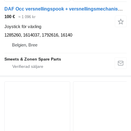
DAF Occ versnellingspook + versnellingsmechanisme 1285260 joystick för växling till lastbil
100 €
≈ 1 096 kr
Joystick för växling
1285260, 1614037, 1792616, 16140
Belgien, Bree
Smeets & Zonen Spare Parts