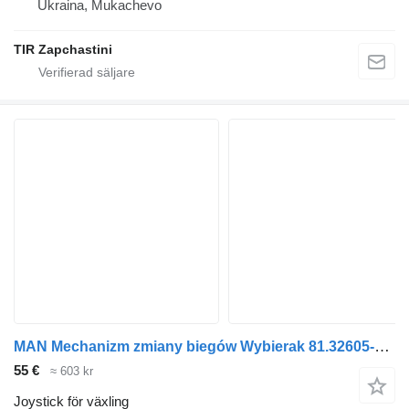
Ukraina, Mukachevo
TIR Zapchastini
MAN Mechanizm zmiany biegów Wybierak 81.32605-6111 joystick för växling till dragbil
55 €
≈ 603 kr
Joystick för växling