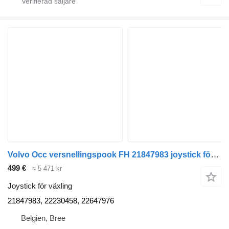
Volvo Occ versnellingspook FH 21847983 joystick för växling till lastbil
499 €
≈ 5 471 kr
Joystick för växling
21847983, 22230458, 22647976
Belgien, Bree