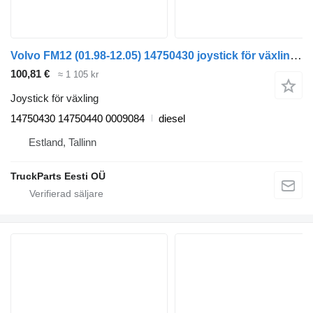
Volvo FM12 (01.98-12.05) 14750430 joystick för växling till Volvo FM7-FM12, FM, FMX (1998-2014) dragbil
100,81 €
≈ 1 105 kr
Joystick för växling
14750430 14750440 0009084
diesel
Estland, Tallinn
TruckParts Eesti OÜ