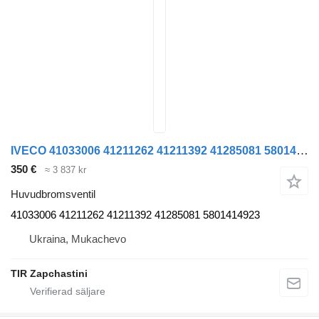
IVECO 41033006 41211262 41211392 41285081 5801414923 KNORR huvudbromsventil till IVECO STRALIS lastbil
350 €
≈ 3 837 kr
Huvudbromsventil
41033006 41211262 41211392 41285081 5801414923
Ukraina, Mukachevo
TIR Zapchastini