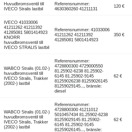
Huvudbromsventil till
Referensnummer:
120 €
IVECO Stralis lastbil
4630360260 41211131
IVECO 41033006
41211262 41211392
Referensnummer: 41033006
41285081 5801414923
41211262 41211392
350 €
KNORR
41285081 5801414923
huvudbromsventil till
IVECO STRALIS lastbil
Referensnummer:
4728800300 4729000550
WABCO Stralis (01.02-)
81.25902-6238 81.25902-
huvudbromsventil till
6145 81.25902-9145
62 €
IVECO Stralis, Trakker
81259026238 81259026145
(2002-) lastbil
81259029145..., bränsle:
diesel
Referensnummer:
4728800300 41211012
WABCO Stralis (01.02-)
5010457434 81.25902-6238
huvudbromsventil till
81259029145 81.25902-
62 €
IVECO Stralis, Trakker
6145 81.25902-9145
(2002-) lastbil
81259026145..., bränsle: