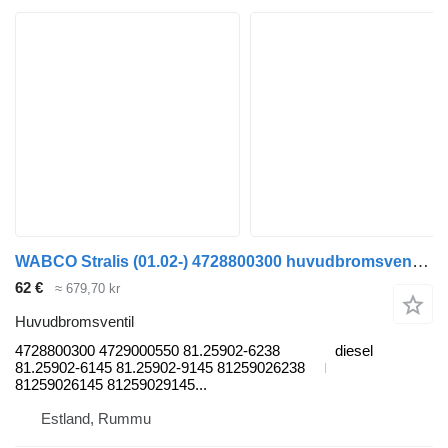
WABCO Stralis (01.02-) 4728800300 huvudbromsventil till IVECO Stralis, Trakker (2002-) lastbil
62 €
≈ 679,70 kr
Huvudbromsventil
4728800300 4729000550 81.25902-6238
diesel
81.25902-6145 81.25902-9145 81259026238
81259026145 81259029145...
Estland, Rummu