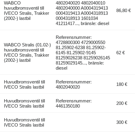
WABCO
4802040020 4802040010
huvudbromsventil till
4802040000 A0004319413
86,80 €
IVECO Stralis, Trakker
0004319413 A0004318913
(2002-) lastbil
0004318913 1601034
41211417..., bränsle: diesel
Referensnummer:
4728800300 4729000550
WABCO Stralis (01.02-)
81.25902-6238 81.25902-
huvudbromsventil till
6145 81.25902-9145
62 €
IVECO Stralis, Trakker
81259026238 81259026145
(2002-) lastbil
81259029145..., bränsle:
diesel
Huvudbromsventil till
Referensnummer:
180 €
IVECO Stralis lastbil
4802040020
Huvudbromsventil till
Referensnummer:
200 €
IVECO Stralis lastbil
4461350180
Huvudbromsventil till
300 €
IVECO Stralis lastbil