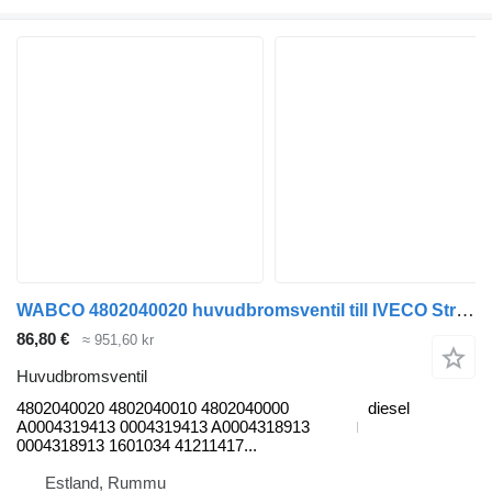
WABCO 4802040020 huvudbromsventil till IVECO Stralis, Trakker (2002-) lastbil
86,80 €
≈ 951,60 kr
Huvudbromsventil
4802040020 4802040010 4802040000
diesel
A0004319413 0004319413 A0004318913
0004318913 1601034 41211417...
Estland, Rummu