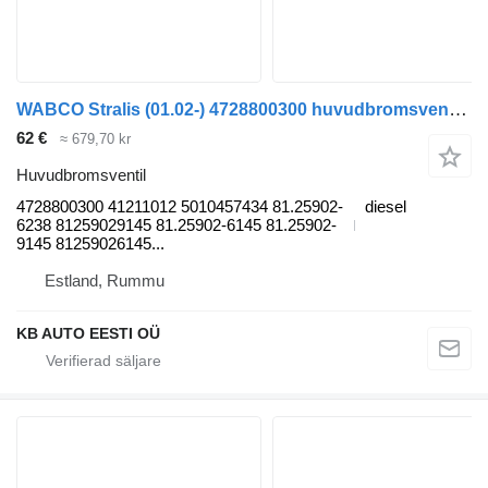
WABCO Stralis (01.02-) 4728800300 huvudbromsventil till IVECO Stralis, Trakker (2002-) lastbil
62 €
≈ 679,70 kr
Huvudbromsventil
4728800300 41211012 5010457434 81.25902-
diesel
6238 81259029145 81.25902-6145 81.25902-
9145 81259026145...
Estland, Rummu
KB AUTO EESTI OÜ