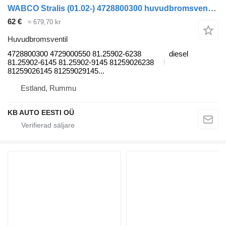
WABCO Stralis (01.02-) 4728800300 huvudbromsventil till IVECO Stralis, Trakker (2002-) lastbil
62 €
≈ 679,70 kr
Huvudbromsventil
4728800300 4729000550 81.25902-6238
diesel
81.25902-6145 81.25902-9145 81259026238
81259026145 81259029145...
Estland, Rummu
KB AUTO EESTI OÜ