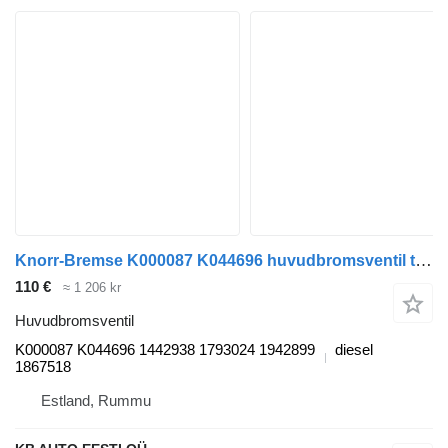
Knorr-Bremse K000087 K044696 huvudbromsventil till Scania P,G,R,T-series (2004-2017) lastbil
110 €
≈ 1 206 kr
Huvudbromsventil
K000087 K044696 1442938 1793024 1942899
diesel
1867518
Estland, Rummu