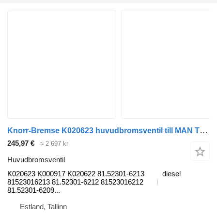
Knorr-Bremse K020623 huvudbromsventil till MAN TGL, TGM, TGS, TGX (2005-2021) dragbil
245,97 €
≈ 2 697 kr
Huvudbromsventil
K020623 K000917 K020622 81.52301-6213
diesel
81523016213 81.52301-6212 81523016212
81.52301-6209...
Estland, Tallinn