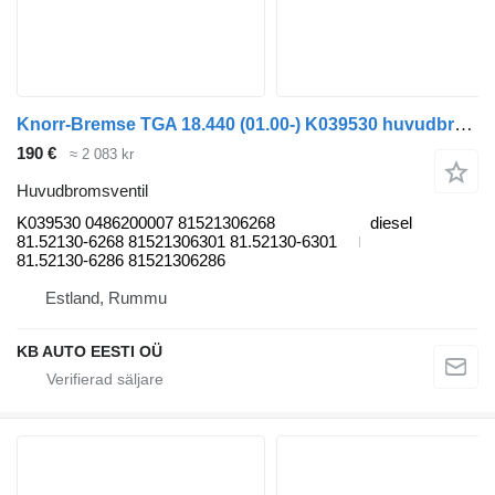
Knorr-Bremse TGA 18.440 (01.00-) K039530 huvudbromsventil till MAN 4-series, TGA (1993-2009) lastbil
190 €
≈ 2 083 kr
Huvudbromsventil
K039530 0486200007 81521306268
diesel
81.52130-6268 81521306301 81.52130-6301
81.52130-6286 81521306286
Estland, Rummu
KB AUTO EESTI OÜ