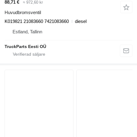
88,71 €
≈ 972,60 kr
Huvudbromsventil
K019821 21083660 7421083660
diesel
Estland, Tallinn
TruckParts Eesti OÜ