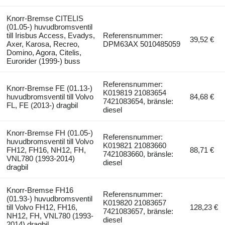
Knorr-Bremse CITELIS
(01.05-) huvudbromsventil
till Irisbus Access, Evadys,
Referensnummer:
39,52 €
Axer, Karosa, Recreo,
DPM63AX 5010485059
Domino, Agora, Citelis,
Eurorider (1999-) buss
Referensnummer:
Knorr-Bremse FE (01.13-)
K019819 21083654
huvudbromsventil till Volvo
84,68 €
7421083654, bränsle:
FL, FE (2013-) dragbil
diesel
Knorr-Bremse FH (01.05-)
Referensnummer:
huvudbromsventil till Volvo
K019821 21083660
FH12, FH16, NH12, FH,
88,71 €
7421083660, bränsle:
VNL780 (1993-2014)
diesel
dragbil
Knorr-Bremse FH16
Referensnummer:
(01.93-) huvudbromsventil
K019820 21083657
till Volvo FH12, FH16,
128,23 €
7421083657, bränsle:
NH12, FH, VNL780 (1993-
diesel
2014) dragbil