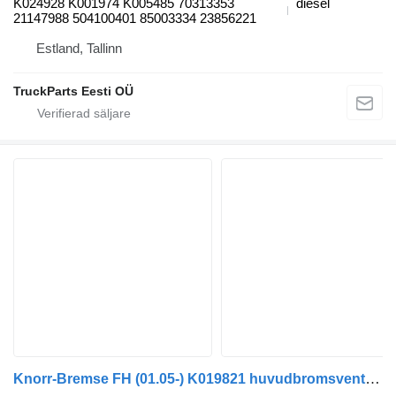
K024928 K001974 K005485 70313353
diesel
21147988 504100401 85003334 23856221
Estland, Tallinn
TruckParts Eesti OÜ
Knorr-Bremse FH (01.05-) K019821 huvudbromsventil till Volvo FH12, FH16, NH12, FH, VNL780 (1993-2014) dragbil