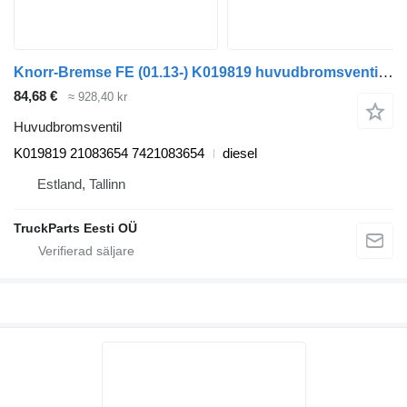
Knorr-Bremse FE (01.13-) K019819 huvudbromsventil till Volvo FL, FE (2013-) dragbil
84,68 €
≈ 928,40 kr
Huvudbromsventil
K019819 21083654 7421083654
diesel
Estland, Tallinn
TruckParts Eesti OÜ