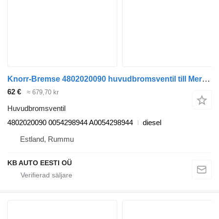
Knorr-Bremse 4802020090 huvudbromsventil till Mercedes-Benz Actros, Axor MP1, MP2, MP3 (1996-2014) lastbil
62 €
≈ 679,70 kr
Huvudbromsventil
4802020090 0054298944 A0054298944
diesel
Estland, Rummu
KB AUTO EESTI OÜ