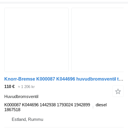
Knorr-Bremse K000087 K044696 huvudbromsventil till Scania P G R T-series (2004-2017) lastbil
110 €
≈ 1 206 kr
Huvudbromsventil
K000087 K044696 1442938 1793024 1942899
diesel
1867518
Estland, Rummu