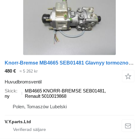
Knorr-Bremse MB4665 SEB01481 Glavnyy tormoznoy kran huvudbromsventil till Renault KERAX 6x2, Premium, BUS TRACER, IKARUS buss
480 €
≈ 5 262 kr
Huvudbromsventil
Skick
MB4665 KNORR-BREMSE SEB01481,
ny
Renault 5010019868
Polen, Tomaszów Lubelski
V.Y.parts.Ltd