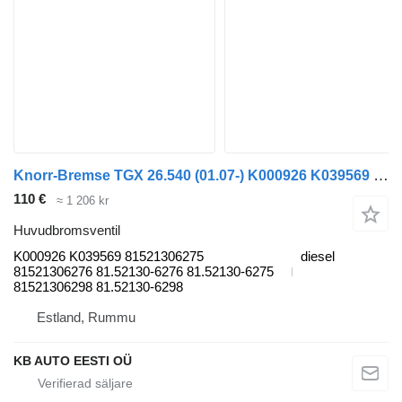
Knorr-Bremse TGX 26.540 (01.07-) K000926 K039569 huvudbromsventil till MAN TGL, TGM, TGS, TGX (2005-2021) lastbil
110 €
≈ 1 206 kr
Huvudbromsventil
K000926 K039569 81521306275
diesel
81521306276 81.52130-6276 81.52130-6275
81521306298 81.52130-6298
Estland, Rummu
KB AUTO EESTI OÜ