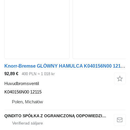
Knorr-Bremse GLÓWNY HAMULCA K040156N00 12115 huvudbromsventil till Volvo FE FL dragbil
92,89 €
400 PLN
≈ 1 018 kr
Huvudbromsventil
K040156N00 12115
Polen, Michałów
QINDITO SPÓŁKA Z OGRANICZONĄ ODPOWIEDZIALNOŚCIĄ