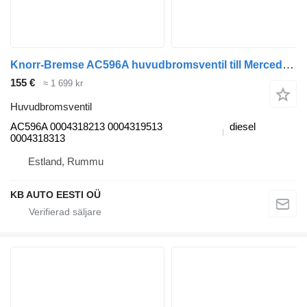
Knorr-Bremse AC596A huvudbromsventil till Mercedes-Benz Actros, Axor MP1, MP2, MP3 (1996-2014) lastbil
155 €
≈ 1 699 kr
Huvudbromsventil
AC596A 0004318213 0004319513
diesel
0004318313
Estland, Rummu
KB AUTO EESTI OÜ