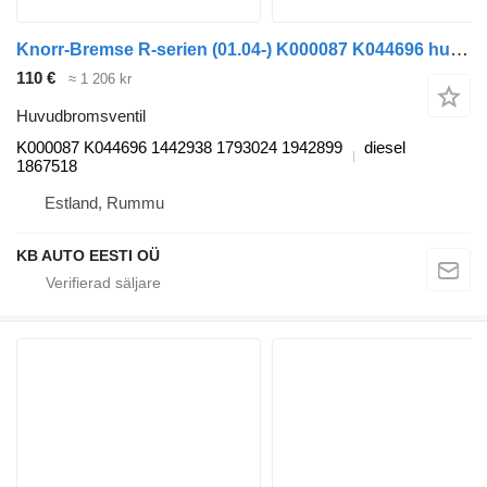
Knorr-Bremse R-serien (01.04-) K000087 K044696 huvudbromsventil till Scania P,G,R,T-series (2004-2017) lastbil
110 €
≈ 1 206 kr
Huvudbromsventil
K000087 K044696 1442938 1793024 1942899
diesel
1867518
Estland, Rummu
KB AUTO EESTI OÜ