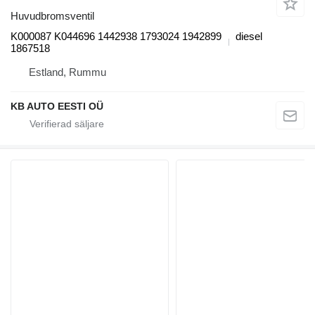
Huvudbromsventil
K000087 K044696 1442938 1793024 1942899
diesel
1867518
Estland, Rummu
KB AUTO EESTI OÜ