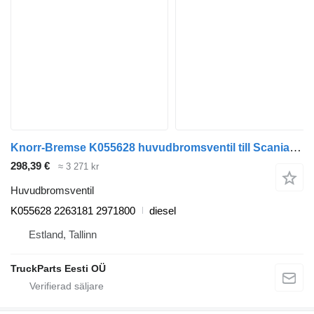
Knorr-Bremse K055628 huvudbromsventil till Scania L,P,G,R,S-series (2016-) dragbil
298,39 €
≈ 3 271 kr
Huvudbromsventil
K055628 2263181 2971800
diesel
Estland, Tallinn
TruckParts Eesti OÜ