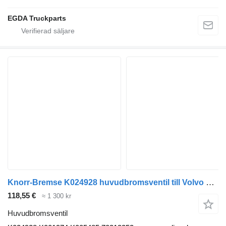
EGDA Truckparts
Knorr-Bremse K024928 huvudbromsventil till Volvo B7, B8, B9, B12 bus (2005-) buss
118,55 €
≈ 1 300 kr
Huvudbromsventil