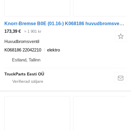
Knorr-Bremse B0E (01.16-) K068186 huvudbromsventil till Volvo B5LH, B0E (2008-) buss
173,39 €
≈ 1 901 kr
Huvudbromsventil
K068186 22042210
elektro
Estland, Tallinn
TruckParts Eesti OÜ