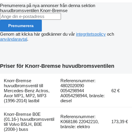
Prenumerera på nya annonser från denna sektion
huvudbromsventilen
Knorr-Bremse
Prenumerera
Genom att klicka här godkänner du vår
integritetspolicy
och
användaravtal
.
Priser för Knorr-Bremse huvudbromsventilen
Knorr-Bremse
Referensnummer:
huvudbromsventil till
4802020090
Mercedes-Benz Actros,
0054298944
62 €
Axor MP1, MP2, MP3
A0054298944, bränsle:
(1996-2014) lastbil
diesel
Knorr-Bremse B0E
Referensnummer:
(01.16-) huvudbromsventil
K068186 22042210,
173,39 €
till Volvo B5LH, B0E
bränsle: elektro
(2008-) buss