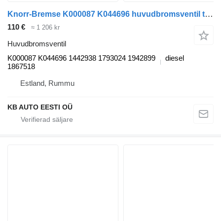
Knorr-Bremse K000087 K044696 huvudbromsventil till Scania P,G,R,T-series (2004-2017) lastbil
110 €
≈ 1 206 kr
Huvudbromsventil
K000087 K044696 1442938 1793024 1942899
diesel
1867518
Estland, Rummu
KB AUTO EESTI OÜ