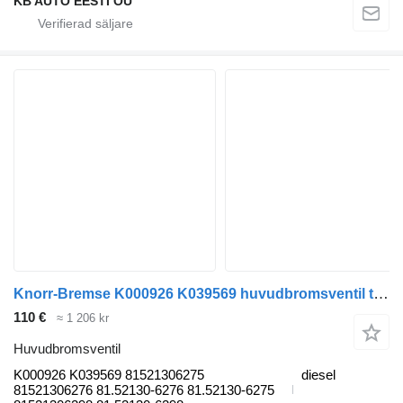
KB AUTO EESTI OÜ
Knorr-Bremse K000926 K039569 huvudbromsventil till MAN TGL, TGM, TGS, TGX (2005-2021) lastbil
110 €
≈ 1 206 kr
Huvudbromsventil
K000926 K039569 81521306275
diesel
81521306276 81.52130-6276 81.52130-6275