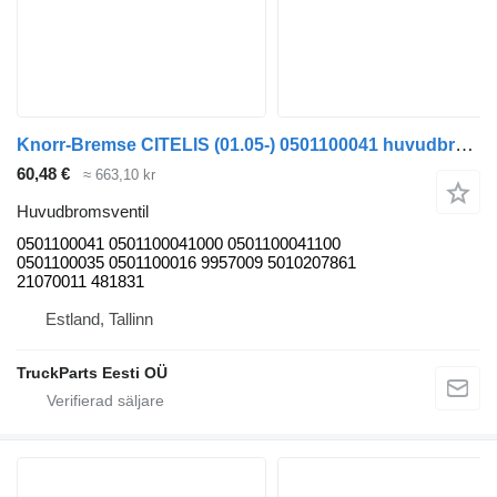
Knorr-Bremse CITELIS (01.05-) 0501100041 huvudbromsventil till Irisbus Access, Evadys, Axer, Karosa, Recreo, Domino, Agora, Citelis, Eurorider (1999-) buss
60,48 €
≈ 663,10 kr
Huvudbromsventil
0501100041 0501100041000 0501100041100
0501100035 0501100016 9957009 5010207861
21070011 481831
Estland, Tallinn
TruckParts Eesti OÜ