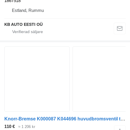
1867518
Estland, Rummu
KB AUTO EESTI OÜ
Knorr-Bremse K000087 K044696 huvudbromsventil till Scania P,G,R,T-series (2004-2017) lastbil
110 €
≈ 1 206 kr