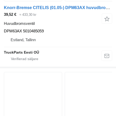
Knorr-Bremse CITELIS (01.05-) DPM63AX huvudbromsventil till Irisbus Access, Evadys, Axer, Karosa, Recreo, Domino, Agora, Citelis, Eurorider (1999-) buss
39,52 €
≈ 433,30 kr
Huvudbromsventil
DPM63AX 5010485059
Estland, Tallinn
TruckParts Eesti OÜ