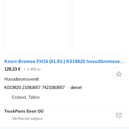
Knorr-Bremse FH16 (01.93-) K019820 huvudbromsventil till Volvo FH12, FH16, NH12, FH, VNL780 (1993-2014) dragbil
128,23 €
≈ 1 406 kr
Huvudbromsventil
K019820 21083657 7421083657
diesel
Estland, Tallinn
TruckParts Eesti OÜ