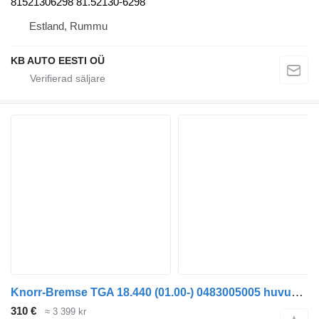
81521306298 81.52130-6298
Estland, Rummu
KB AUTO EESTI OÜ
Knorr-Bremse TGA 18.440 (01.00-) 0483005005 huvudbromsventil till MAN 4-series, TGA (1993-2009) lastbil
310 €
≈ 3 399 kr