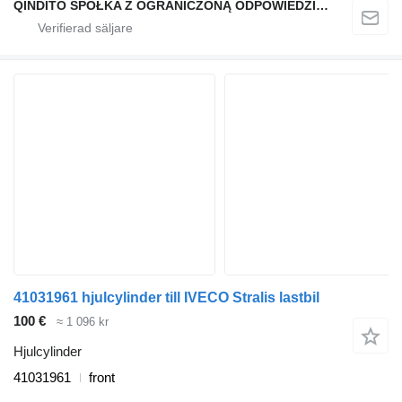
QINDITO SPÓŁKA Z OGRANICZONĄ ODPOWIEDZIALNOŚCIĄ
41031961 hjulcylinder till IVECO Stralis lastbil
100 €
≈ 1 096 kr
Hjulcylinder
41031961
front