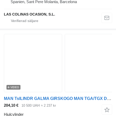
Spanien, Sant Pere Molanta, Barcelona
LAS COLINAS OCASION, S.L.
VIDEO
MAN TsILINDR GALMA GIRSKOGO MAN TGA/TGX D20/D26 >2004 51521600002 25PW2064BE BU hjulcylinder till MAN TGA, TGX dragbil
204,10 €
10 500 UAH
≈ 2 237 kr
Hjulcylinder