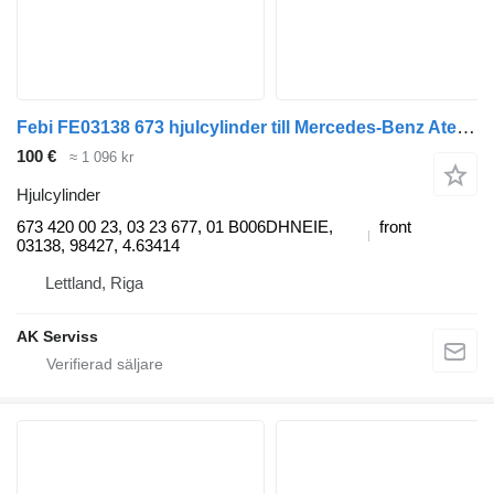
Febi FE03138 673 hjulcylinder till Mercedes-Benz Atego, Conecto, LK/LN2 lastbil
100 €
≈ 1 096 kr
Hjulcylinder
673 420 00 23, 03 23 677, 01 B006DHNEIE,
front
03138, 98427, 4.63414
Lettland, Riga
AK Serviss