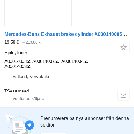
Mercedes-Benz Exhaust brake cylinder A0001400859 hjulcylinder till Mercedes-Benz ACTROS 1832L dragbil
19,50 €
≈ 213,80 kr
Hjulcylinder
A0001400859 A0001400759, A0001400459,
A0001400359
Estland, Kõrveküla
TSvaruosad
Prenumerera på nya annonser från denna
sektion