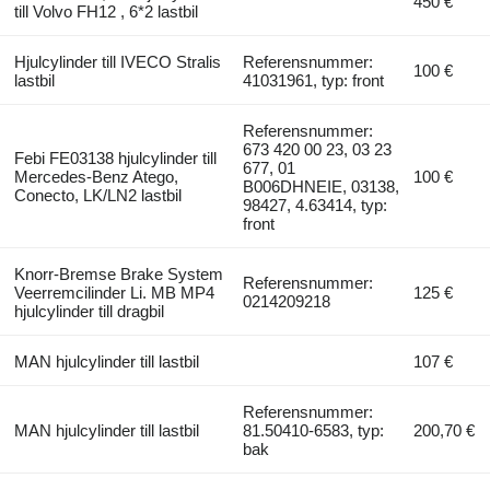
450 €
till Volvo FH12 , 6*2 lastbil
Hjulcylinder till IVECO Stralis
Referensnummer:
100 €
lastbil
41031961, typ: front
Referensnummer:
673 420 00 23, 03 23
Febi FE03138 hjulcylinder till
677, 01
Mercedes-Benz Atego,
100 €
B006DHNEIE, 03138,
Conecto, LK/LN2 lastbil
98427, 4.63414, typ:
front
Knorr-Bremse Brake System
Referensnummer:
Veerremcilinder Li. MB MP4
125 €
0214209218
hjulcylinder till dragbil
MAN hjulcylinder till lastbil
107 €
Referensnummer:
MAN hjulcylinder till lastbil
81.50410-6583, typ:
200,70 €
bak