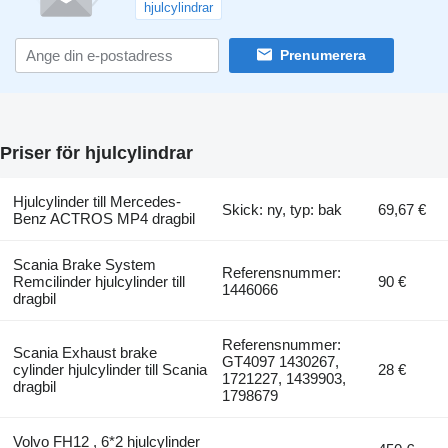
hjulcylindrar
Prenumerera
Priser för hjulcylindrar
Hjulcylinder till Mercedes-
Skick: ny, typ: bak
69,67 €
Benz ACTROS MP4 dragbil
Scania Brake System
Referensnummer:
Remcilinder hjulcylinder till
90 €
1446066
dragbil
Referensnummer:
Scania Exhaust brake
GT4097 1430267,
cylinder hjulcylinder till Scania
28 €
1721227, 1439903,
dragbil
1798679
Volvo FH12 , 6*2 hjulcylinder