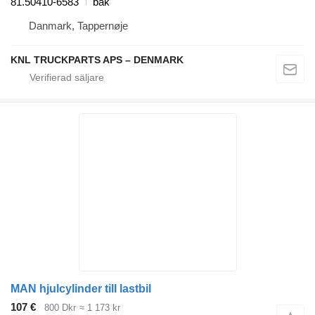
81.50410-6583
bak
Danmark, Tappernøje
KNL TRUCKPARTS APS – DENMARK
MAN hjulcylinder till lastbil
107 €
800 Dkr
≈ 1 173 kr