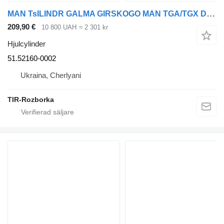
MAN TsILINDR GALMA GIRSKOGO MAN TGA/TGX D20/D26 >2004 51521600002 51.52160-0002 hjulcylinder till MAN TGA, TGX, D20 dragbil
209,90 €
10 800 UAH
≈ 2 301 kr
Hjulcylinder
51.52160-0002
Ukraina, Cherlyani
TIR-Rozborka