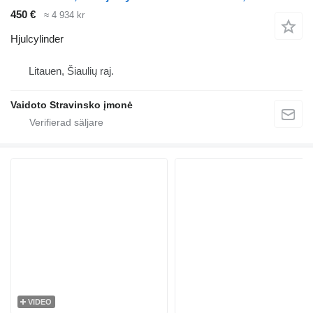
450 €
≈ 4 934 kr
Hjulcylinder
Litauen, Šiaulių raj.
Vaidoto Stravinsko įmonė
VIDEO