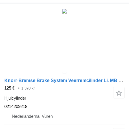
Knorr-Bremse Brake System Veerremcilinder Li. MB MP4 0214209218 hjulcylinder till dragbil
125 €
≈ 1 370 kr
Hjulcylinder
0214209218
Nederländerna, Vuren