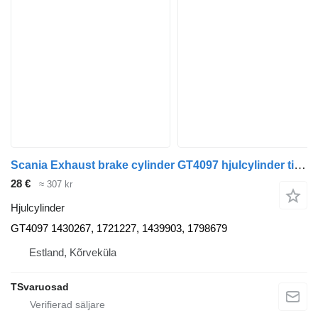
Scania Exhaust brake cylinder GT4097 hjulcylinder till Scania dragbil
28 €
≈ 307 kr
Hjulcylinder
GT4097 1430267, 1721227, 1439903, 1798679
Estland, Kõrveküla
TSvaruosad