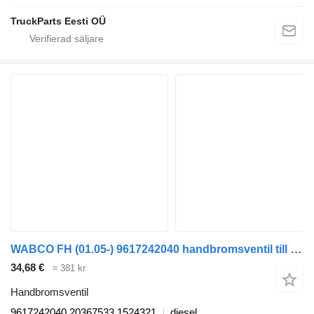
TruckParts Eesti OÜ
WABCO FH (01.05-) 9617242040 handbromsventil till Volvo FH12, FH16, NH12, FH, VNL780 (1993-2014) dragbil
34,68 €
≈ 381 kr
Handbromsventil
9617242040 20367533 1524321
diesel