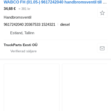
WABCO FH (01.05-) 9617242040 handbromsventil till Volvo FH12, FH16, NH12, FH, VNL780 (1993-2014) dragbil
34,68 €
≈ 381 kr
Handbromsventil
9617242040 20367533 1524321
diesel
Estland, Tallinn
TruckParts Eesti OÜ