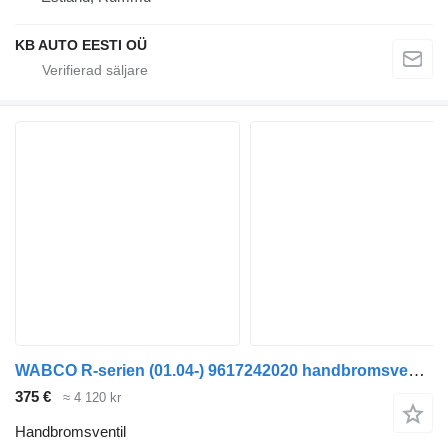
KB AUTO EESTI OÜ
WABCO R-serien (01.04-) 9617242020 handbromsventil till Scania P,G,R,T-series (2004-2017) lastbil
375 €
≈ 4 120 kr
Handbromsventil