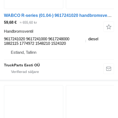
WABCO R-series (01.04-) 9617241020 handbromsventil till Scania P,G,R,T-series (2004-2017) dragbil
59,68 €
≈ 655,60 kr
Handbromsventil
9617241020 9617241000 9617248000
diesel
1882115 1774972 1548210 1524320
Estland, Tallinn
TruckParts Eesti OÜ