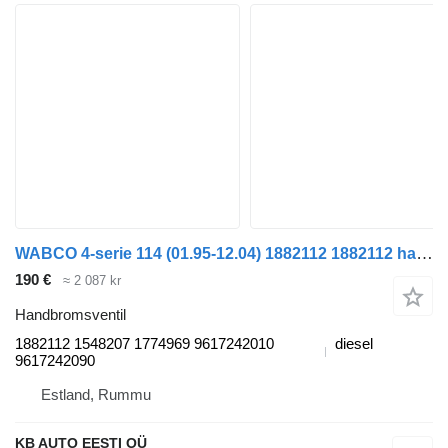
WABCO 4-serie 114 (01.95-12.04) 1882112 1882112 handbromsventil till Scania 4-series (1995-2006) lastbil
190 €
≈ 2 087 kr
Handbromsventil
1882112 1548207 1774969 9617242010
diesel
9617242090
Estland, Rummu
KB AUTO EESTI OÜ