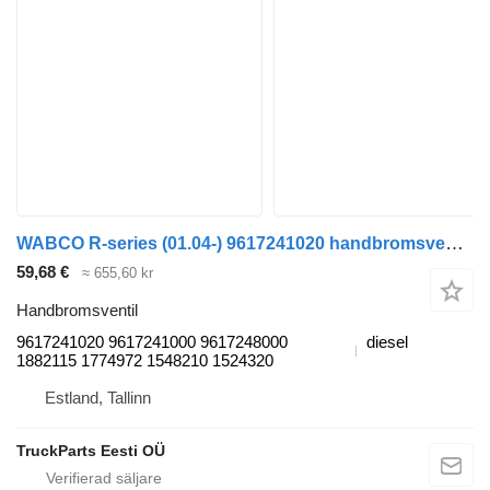
WABCO R-series (01.04-) 9617241020 handbromsventil till Scania P,G,R,T-series (2004-2017) dragbil
59,68 €
≈ 655,60 kr
Handbromsventil
9617241020 9617241000 9617248000
diesel
1882115 1774972 1548210 1524320
Estland, Tallinn
TruckParts Eesti OÜ