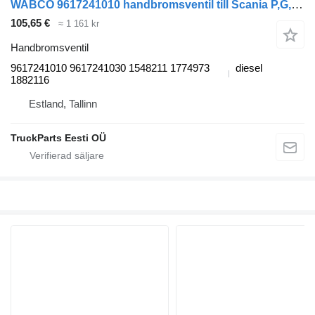
WABCO 9617241010 handbromsventil till Scania P,G,R,T-series (2004-2017) dragbil
105,65 €
≈ 1 161 kr
Handbromsventil
9617241010 9617241030 1548211 1774973
diesel
1882116
Estland, Tallinn
TruckParts Eesti OÜ