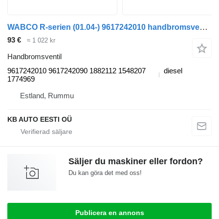
WABCO R-serien (01.04-) 9617242010 handbromsventil till Scania P,G,R,T-series (2004-2017) dragbil
93 €
≈ 1 022 kr
Handbromsventil
9617242010 9617242090 1882112 1548207
diesel
1774969
Estland, Rummu
KB AUTO EESTI OÜ
Säljer du maskiner eller fordon?
Du kan göra det med oss!
Publicera en annons