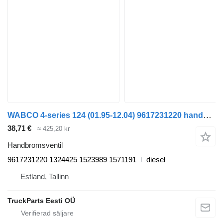
WABCO 4-series 124 (01.95-12.04) 9617231220 handbromsventil till Scania 4-series (1995-2006) dragbil
38,71 €
≈ 425,20 kr
Handbromsventil
9617231220 1324425 1523989 1571191
diesel
Estland, Tallinn
TruckParts Eesti OÜ