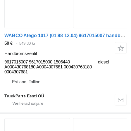
WABCO Atego 1017 (01.98-12.04) 9617015007 handbromsventil till Mercedes-Benz Atego, Atego 2, Atego 3 (1996-) dragbil
50 €
≈ 549,30 kr
Handbromsventil
9617015007 9617015000 1506440
diesel
A000430768180 A0004307681 000430768180
0004307681
Estland, Tallinn
TruckParts Eesti OÜ