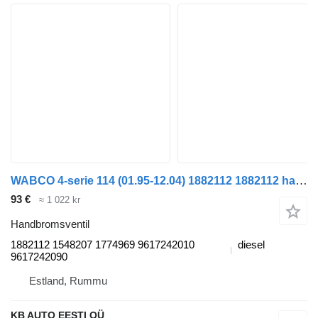
WABCO 4-serie 114 (01.95-12.04) 1882112 1882112 handbromsventil till Scania 4-series (1995-2006) lastbil
93 €
≈ 1 022 kr
Handbromsventil
1882112 1548207 1774969 9617242010
diesel
9617242090
Estland, Rummu
KB AUTO EESTI OÜ