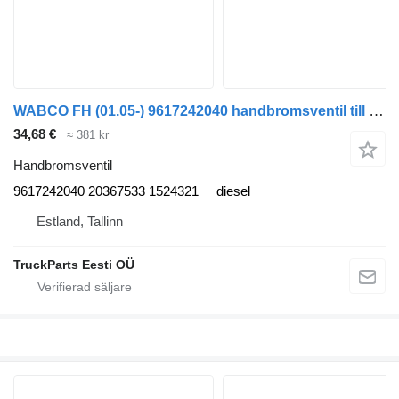
WABCO FH (01.05-) 9617242040 handbromsventil till Volvo FH12, FH16, NH12, FH, VNL780 (1993-2014) dragbil
34,68 €
≈ 381 kr
Handbromsventil
9617242040 20367533 1524321
diesel
Estland, Tallinn
TruckParts Eesti OÜ