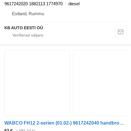
9617242020 1882113 1774970
diesel
Estland, Rummu
KB AUTO EESTI OÜ
WABCO FH12 2-serien (01.02-) 9617242040 handbromsventil till Volvo FH12, FH16, NH12, FH, VNL780 (1993-2014) dragbil
62 €
≈ 681,10 kr