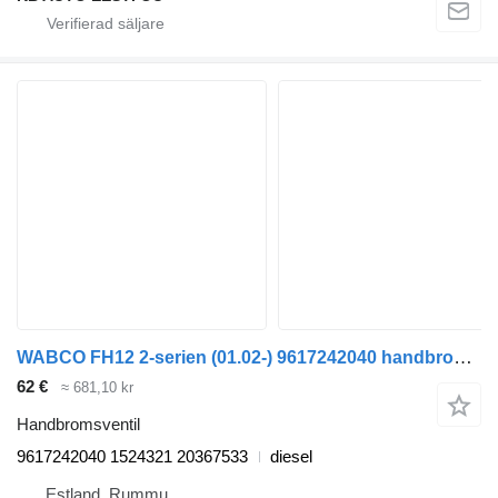
WABCO FH12 2-serien (01.02-) 9617242040 handbromsventil till Volvo FH12, FH16, NH12, FH, VNL780 (1993-2014) lastbil
62 €
≈ 681,10 kr
Handbromsventil
9617242040 1524321 20367533
diesel
Estland, Rummu