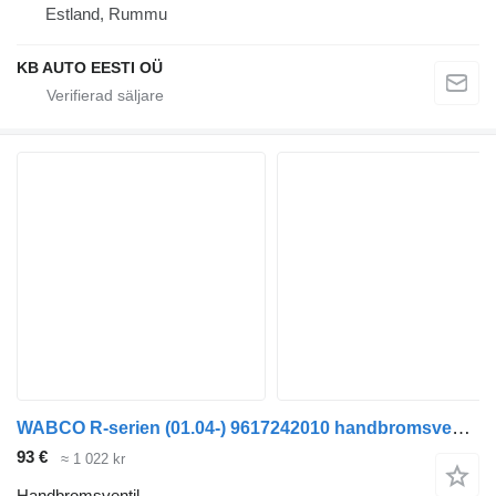
Estland, Rummu
KB AUTO EESTI OÜ
WABCO R-serien (01.04-) 9617242010 handbromsventil till Scania P,G,R,T-series (2004-2017) lastbil
93 €
≈ 1 022 kr
Handbromsventil