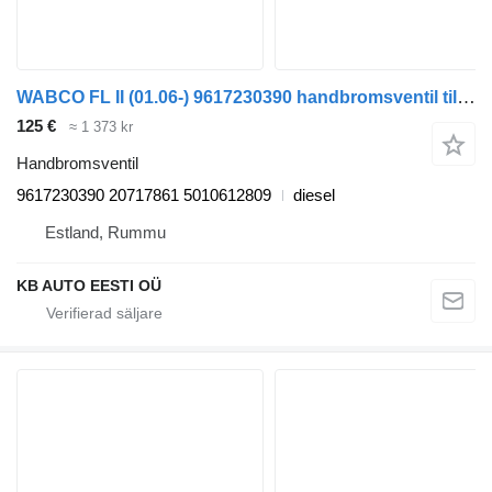
WABCO FL II (01.06-) 9617230390 handbromsventil till Volvo FL, FE (2005-2014) lastbil
125 €
≈ 1 373 kr
Handbromsventil
9617230390 20717861 5010612809
diesel
Estland, Rummu
KB AUTO EESTI OÜ