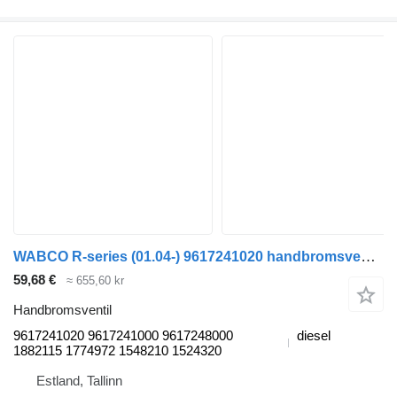
WABCO R-series (01.04-) 9617241020 handbromsventil till Scania P,G,R,T-series (2004-2017) dragbil
59,68 €
≈ 655,60 kr
Handbromsventil
9617241020 9617241000 9617248000
diesel
1882115 1774972 1548210 1524320
Estland, Tallinn