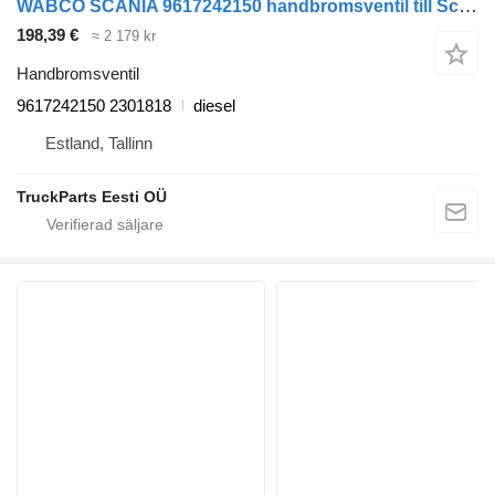
WABCO SCANIA 9617242150 handbromsventil till Scania L,P,G,R,S dragbil
198,39 €
≈ 2 179 kr
Handbromsventil
9617242150 2301818
diesel
Estland, Tallinn
TruckParts Eesti OÜ