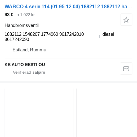
WABCO 4-serie 114 (01.95-12.04) 1882112 1882112 handbromsventil till Scania 4-series (1995-2006) lastbil
93 €
≈ 1 022 kr
Handbromsventil
1882112 1548207 1774969 9617242010
diesel
9617242090
Estland, Rummu
KB AUTO EESTI OÜ