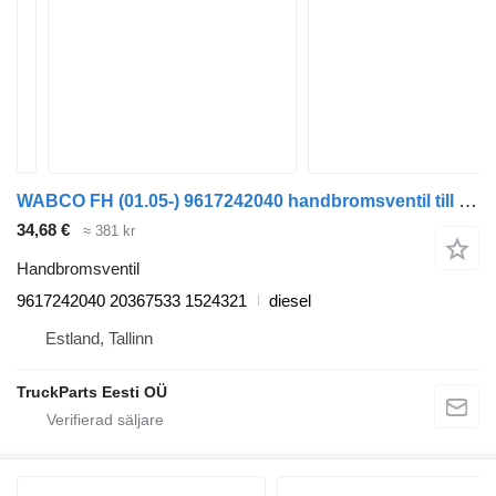
WABCO FH (01.05-) 9617242040 handbromsventil till Volvo FH12, FH16, NH12, FH, VNL780 (1993-2014) dragbil
34,68 €
≈ 381 kr
Handbromsventil
9617242040 20367533 1524321
diesel
Estland, Tallinn
TruckParts Eesti OÜ