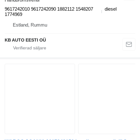
9617242010 9617242090 1882112 1548207
diesel
1774969
Estland, Rummu
KB AUTO EESTI OÜ