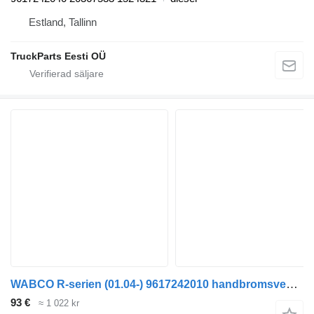
Estland, Tallinn
TruckParts Eesti OÜ
WABCO R-serien (01.04-) 9617242010 handbromsventil till Scania P,G,R,T-series (2004-2017) lastbil
93 €
≈ 1 022 kr