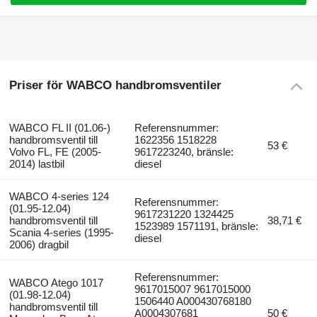
Priser för WABCO handbromsventiler
WABCO FL II (01.06-)
Referensnummer:
handbromsventil till
1622356 1518228
53 €
Volvo FL, FE (2005-
9617223240, bränsle:
2014) lastbil
diesel
WABCO 4-series 124
Referensnummer:
(01.95-12.04)
9617231220 1324425
handbromsventil till
38,71 €
1523989 1571191, bränsle:
Scania 4-series (1995-
diesel
2006) dragbil
Referensnummer:
WABCO Atego 1017
9617015007 9617015000
(01.98-12.04)
1506440 A000430768180
handbromsventil till
A0004307681
50 €