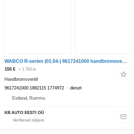
WABCO R-serien (01.04-) 9617241000 handbromsventil till Scania P,G,R,T-series (2004-2017) lastbil
155 €
≈ 1 703 kr
Handbromsventil
9617241000 1882115 1774972
diesel
Estland, Rummu
KB AUTO EESTI OÜ