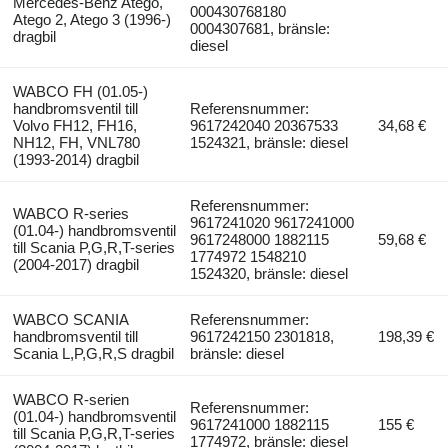
Mercedes-Benz Atego,
000430768180
Atego 2, Atego 3 (1996-)
0004307681, bränsle:
dragbil
diesel
WABCO FH (01.05-)
handbromsventil till
Referensnummer:
Volvo FH12, FH16,
9617242040 20367533
34,68 €
NH12, FH, VNL780
1524321, bränsle: diesel
(1993-2014) dragbil
Referensnummer:
WABCO R-series
9617241020 9617241000
(01.04-) handbromsventil
9617248000 1882115
59,68 €
till Scania P,G,R,T-series
1774972 1548210
(2004-2017) dragbil
1524320, bränsle: diesel
WABCO SCANIA
Referensnummer:
handbromsventil till
9617242150 2301818,
198,39 €
Scania L,P,G,R,S dragbil
bränsle: diesel
WABCO R-serien
Referensnummer:
(01.04-) handbromsventil
9617241000 1882115
155 €
till Scania P,G,R,T-series
1774972, bränsle: diesel