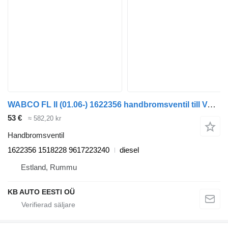
WABCO FL II (01.06-) 1622356 handbromsventil till Volvo FL, FE (2005-2014) lastbil
53 €
≈ 582,20 kr
Handbromsventil
1622356 1518228 9617223240
diesel
Estland, Rummu
KB AUTO EESTI OÜ