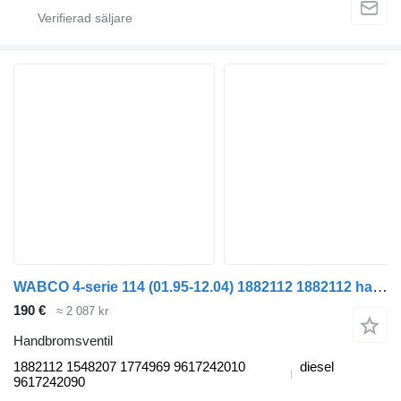
WABCO 4-serie 114 (01.95-12.04) 1882112 1882112 handbromsventil till Scania 4-series (1995-2006) lastbil
190 €
≈ 2 087 kr
Handbromsventil
1882112 1548207 1774969 9617242010
diesel
9617242090