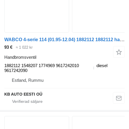
WABCO 4-serie 114 (01.95-12.04) 1882112 1882112 handbromsventil till Scania 4-series (1995-2006) dragbil
93 €
≈ 1 022 kr
Handbromsventil
1882112 1548207 1774969 9617242010
diesel
9617242090
Estland, Rummu
KB AUTO EESTI OÜ