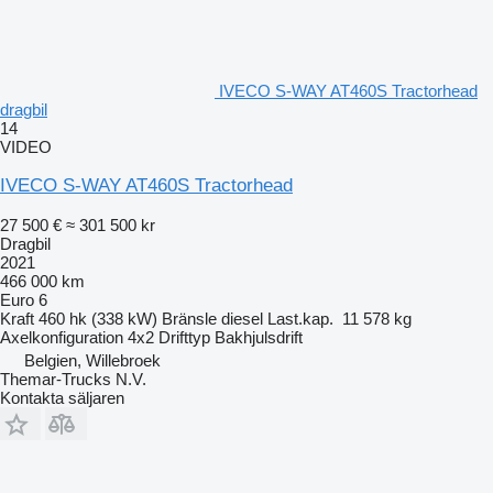
IVECO S-WAY AT460S Tractorhead
dragbil
14
VIDEO
IVECO S-WAY AT460S Tractorhead
27 500 €
≈ 301 500 kr
Dragbil
2021
466 000 km
Euro 6
Kraft
460 hk (338 kW)
Bränsle
diesel
Last.kap.
11 578 kg
Axelkonfiguration
4x2
Drifttyp
Bakhjulsdrift
Belgien, Willebroek
Themar-Trucks N.V.
Kontakta säljaren