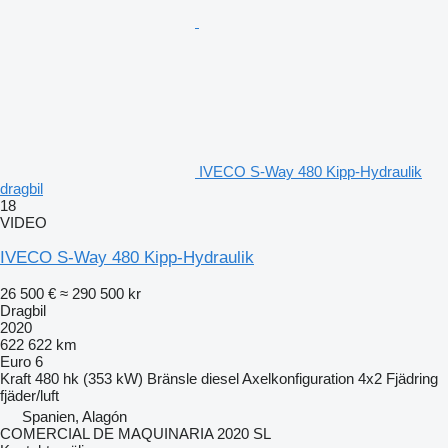
IVECO S-Way 480 Kipp-Hydraulik
dragbil
18
VIDEO
IVECO S-Way 480 Kipp-Hydraulik
26 500 €
≈ 290 500 kr
Dragbil
2020
622 622 km
Euro 6
Kraft
480 hk (353 kW)
Bränsle
diesel
Axelkonfiguration
4x2
Fjädring
fjäder/luft
Spanien, Alagón
COMERCIAL DE MAQUINARIA 2020 SL