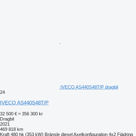
IVECO AS440S48T/P dragbil
24
IVECO AS440S48T/P
32 500 €
≈ 356 300 kr
Dragbil
2021
469 818 km
Kraft
480 hk (353 kW)
Bränsle
diesel
Axelkonfiguration
4x2
Fjädring