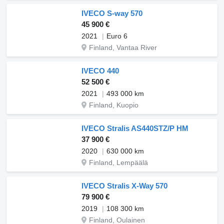
IVECO S-way 570
45 900 €
2021
Euro 6
Finland, Vantaa River
IVECO 440
52 500 €
2021
493 000 km
Finland, Kuopio
IVECO Stralis AS440STZ/P HM
37 900 €
2020
630 000 km
Finland, Lempäälä
IVECO Stralis X-Way 570
79 900 €
2019
108 300 km
Finland, Oulainen