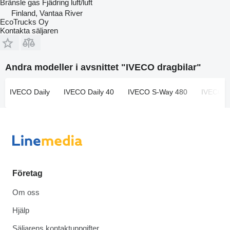
Bränsle
gas
Fjädring
luft/luft
Finland, Vantaa River
EcoTrucks Oy
Kontakta säljaren
Andra modeller i avsnittet "IVECO dragbilar"
IVECO Daily
IVECO Daily 40
IVECO S-Way 480
IVECO S
Företag
Om oss
Hjälp
Säljarens kontaktuppgifter