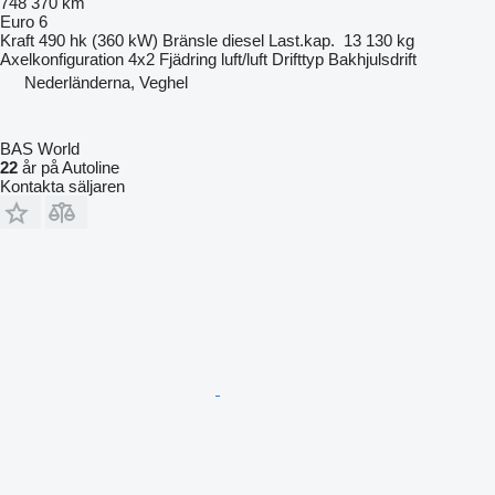
748 370 km
Euro 6
Kraft
490 hk (360 kW)
Bränsle
diesel
Last.kap.
13 130 kg
Axelkonfiguration
4x2
Fjädring
luft/luft
Drifttyp
Bakhjulsdrift
Nederländerna, Veghel
BAS World
22
år på Autoline
Kontakta säljaren