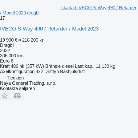
skadad IVECO S-Way 490 / Retarder
/ Model 2023 dragbil
17
IVECO S-Way 490 / Retarder / Model 2023
19 900 €
≈ 218 200 kr
Dragbil
2022
306 000 km
Euro 6
Kraft
486 hk (357 kW)
Bränsle
diesel
Last.kap.
11 130 kg
Axelkonfiguration
4x2
Drifttyp
Bakhjulsdrift
Tjeckien
Naya General Trading, s.r.o.
Kontakta säljaren