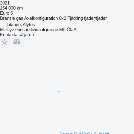
2021
164 000 km
Euro 6
Bränsle
gas
Axelkonfiguration
6x2
Fjädring
fjäder/fjäder
Litauen, Alytus
M. Čyžienės individuali įmonė MILČIJA
Kontakta säljaren