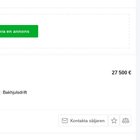
era en annons
27 500 €
p
Bakhjulsdrift
Kontakta säljaren