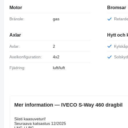
Motor
Bromsar
Bränsle:
gas
Retard
Axlar
Hytt och 
Axlar:
2
Kylskå
Axelkonfiguration:
4x2
Solsky
Fjädring:
luft/luft
Mer information — IVECO S-Way 460 dragbil
Siisti kaasuveturi!
Seuraava katsastus 12/2025