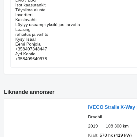
LNG / LBG
Isot kaasutankit
Täysilma alusta
Invertteri
Kaistavahti
Löytyy useampi yksilö jos tarvetta
Leasing
rahoitus ja vaihto
Kysy lisää!
Eemi Pohjola
+358407348447
Jyri Kontio
+358409640978
Liknande annonser
IVECO Stralis X-Way
Dragbil
2019
108 300 km
Kraft
570 hk (419 kW)