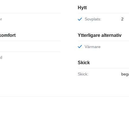
Hytt
er
Sovplats:
2
komfort
Ytterligare alternativ
p
Värmare
dd
Skick
Skick:
beg