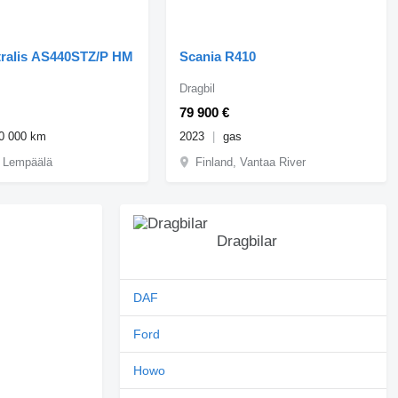
ralis AS440STZ/P HM
Scania R410
Dragbil
79 900 €
0 000 km
2023
gas
, Lempäälä
Finland, Vantaa River
Dragbilar
DAF
Ford
Howo