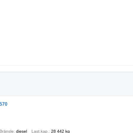
 570
Bränsle
diesel
Last.kap.
28 442 kg