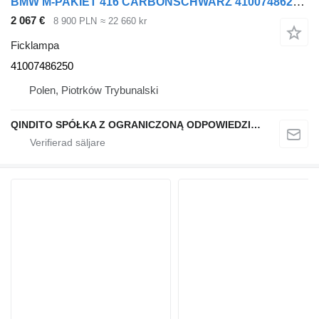
BMW M-PAKIET 416 CARBONSCHWARZ 41007486250 ficklampa till BMW X04 G02 bil
2 067 €
8 900 PLN
≈ 22 660 kr
Ficklampa
41007486250
Polen, Piotrków Trybunalski
QINDITO SPÓŁKA Z OGRANICZONĄ ODPOWIEDZIALNOŚCIĄ