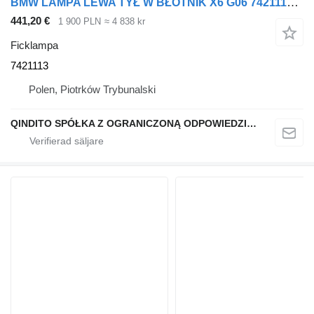
BMW LAMPA LEWA TYŁ W BŁOTNIK X6 G06 7421113 ficklampa till BMW X6 G06 bil
441,20 €
1 900 PLN
≈ 4 838 kr
Ficklampa
7421113
Polen, Piotrków Trybunalski
QINDITO SPÓŁKA Z OGRANICZONĄ ODPOWIEDZIALNOŚCIĄ