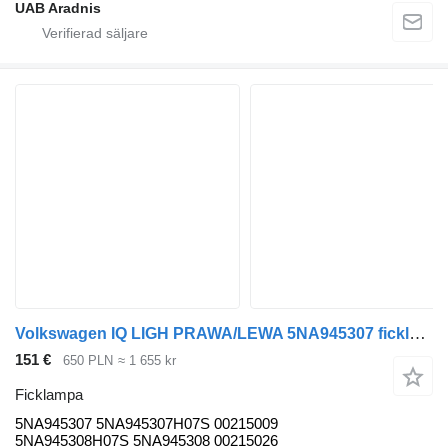
UAB Aradnis
Volkswagen IQ LIGH PRAWA/LEWA 5NA945307 ficklampa till Volkswagen Tiguan II bil
151 €
650 PLN
≈ 1 655 kr
Ficklampa
5NA945307 5NA945307H07S 00215009
5NA945308H07S 5NA945308 00215026