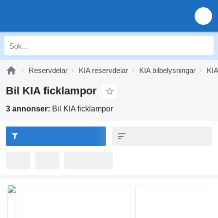
Reservdelar
KIA reservdelar
KIA bilbelysningar
KIA
Bil KIA ficklampor
3 annonser:
Bil KIA ficklampor