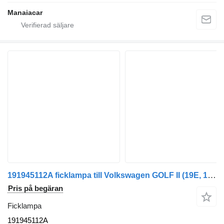
Manaiacar
191945112A ficklampa till Volkswagen GOLF II (19E, 1G1) | 83 - 92 bil
Pris på begäran
Ficklampa
191945112A