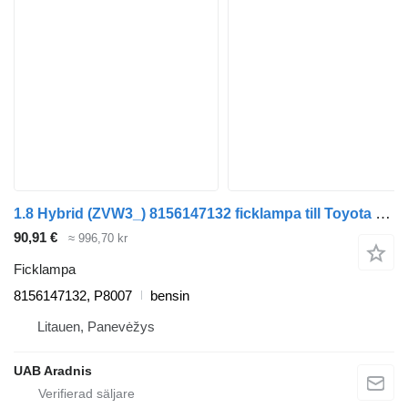
1.8 Hybrid (ZVW3_) 8156147132 ficklampa till Toyota PRIUS (_W3_) bil
90,91 €
≈ 996,70 kr
Ficklampa
8156147132, P8007
bensin
Litauen, Panevėžys
UAB Aradnis