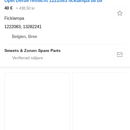
Opel Derde remlicht 1222083 ficklampa till bil
40 €
≈ 438,50 kr
Ficklampa
1222083, 13282241
Belgien, Bree
Smeets & Zonen Spare Parts