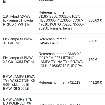
bil
Referensnummer:
1.8 Hybrid (ZVW3_)
8118547350, 99226-81017,
ficklampa till Toyota
HB3U9005, 4513356, 85967-
396,69 €
PRIUS (_W3_) bil
47010, KOITO 79290, 35500-
79290, bränsle: bensin
Ficklampa till BMW
Referensnummer:
280 €
X3 G01 bil
H4946304811
Referensnummer: BMW X3
Ficklampa till BMW
G01 X3M F97 LIFTING
190 €
X3 G01 X3M F97 bil
LAMPA TYLNA TYŁ PRAWA
LCI H4946305210 EUROPA
BMW LAMPA LEWA
TYŁ W BŁOTNIK X6
Referensnummer: 7421113
441,20 €
G06 ficklampa till
BMW X6 G06 bil
BMW LAMPY TYŁ
EU KOMPLET X6