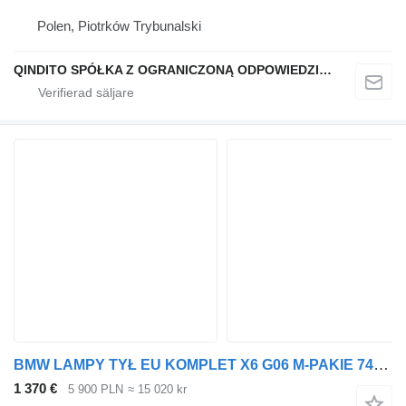
Polen, Piotrków Trybunalski
QINDITO SPÓŁKA Z OGRANICZONĄ ODPOWIEDZIALNOŚCIĄ
BMW LAMPY TYŁ EU KOMPLET X6 G06 M-PAKIE 7421117 ficklampa till BMW X6 G06 bil
1 370 €
5 900 PLN
≈ 15 020 kr