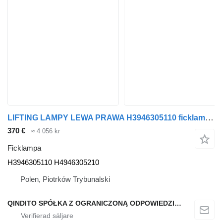
LIFTING LAMPY LEWA PRAWA H3946305110 ficklampa till BMW X3 G01 X3M F97 bil
370 €
≈ 4 056 kr
Ficklampa
H3946305110 H4946305210
Polen, Piotrków Trybunalski
QINDITO SPÓŁKA Z OGRANICZONĄ ODPOWIEDZIALNOŚCIĄ