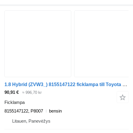
1.8 Hybrid (ZVW3_) 8155147122 ficklampa till Toyota PRIUS (_W3_) bil
90,91 €
≈ 996,70 kr
Ficklampa
8155147122, P8007
bensin
Litauen, Panevėžys