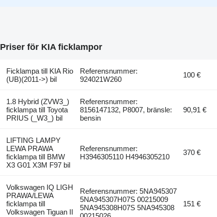
Priser för KIA ficklampor
Ficklampa till KIA Rio
Referensnummer:
100 €
(UB)(2011->) bil
924021W260
1.8 Hybrid (ZVW3_)
Referensnummer:
ficklampa till Toyota
8156147132, P8007, bränsle:
90,91 €
PRIUS (_W3_) bil
bensin
LIFTING LAMPY
LEWA PRAWA
Referensnummer:
370 €
ficklampa till BMW
H3946305110 H4946305210
X3 G01 X3M F97 bil
Volkswagen IQ LIGH
Referensnummer: 5NA945307
PRAWA/LEWA
5NA945307H07S 00215009
ficklampa till
151 €
5NA945308H07S 5NA945308
Volkswagen Tiguan II
00215026