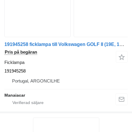
191945258 ficklampa till Volkswagen GOLF II (19E, 1G1) | 83 - 92 bil
Pris på begäran
Ficklampa
191945258
Portugal, ARGONCILHE
Manaiacar