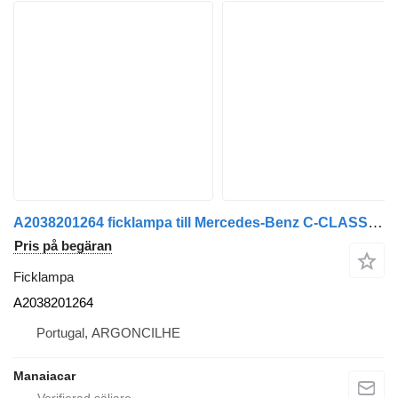
A2038201264 ficklampa till Mercedes-Benz C-CLASS (W203) | 00 - 07 bil
Pris på begäran
Ficklampa
A2038201264
Portugal, ARGONCILHE
Manaiacar