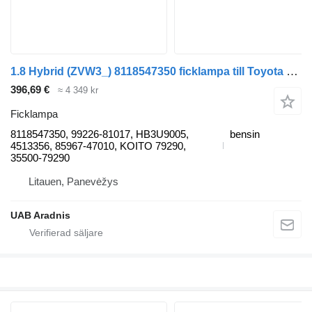
1.8 Hybrid (ZVW3_) 8118547350 ficklampa till Toyota PRIUS (_W3_) bil
396,69 €
≈ 4 349 kr
Ficklampa
8118547350, 99226-81017, HB3U9005,
bensin
4513356, 85967-47010, KOITO 79290,
35500-79290
Litauen, Panevėžys
UAB Aradnis