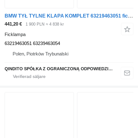
BMW TYŁ TYLNE KLAPA KOMPLET 63219463051 ficklampa till BMW X3 G01 bil
441,20 €
1 900 PLN
≈ 4 838 kr
Ficklampa
63219463051 63239463054
Polen, Piotrków Trybunalski
QINDITO SPÓŁKA Z OGRANICZONĄ ODPOWIEDZIALNOŚCIĄ