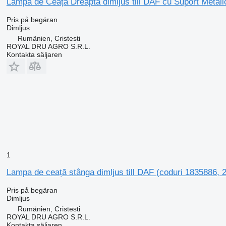
Lampa de Ceață Dreapta dimljus till DAF cu Suport Metalic
Pris på begäran
Dimljus
Rumänien, Cristesti
ROYAL DRU AGRO S.R.L.
Kontakta säljaren
1
Lampa de ceață stânga dimljus till DAF (coduri 1835886, 2
Pris på begäran
Dimljus
Rumänien, Cristesti
ROYAL DRU AGRO S.R.L.
Kontakta säljaren