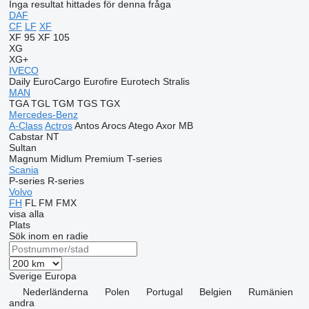
Inga resultat hittades för denna fråga
DAF
CF
LF
XF
XF 95
XF 105
XG
XG+
IVECO
Daily
EuroCargo
Eurofire
Eurotech
Stralis
MAN
TGA
TGL
TGM
TGS
TGX
Mercedes-Benz
A-Class
Actros
Antos
Arocs
Atego
Axor
MB
Cabstar
NT
Sultan
Magnum
Midlum
Premium
T-series
Scania
P-series
R-series
Volvo
FH
FL
FM
FMX
visa alla
Plats
Sök inom en radie
Sverige
Europa
Nederländerna
Polen
Portugal
Belgien
Rumänien
andra