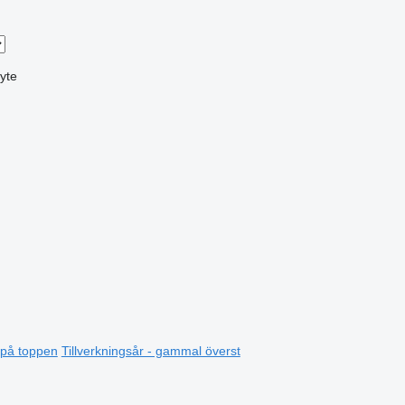
yte
t på toppen
Tillverkningsår - gammal överst