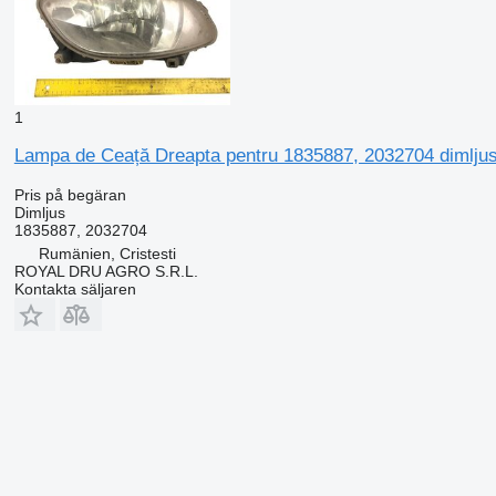
1
Lampa de Ceață Dreapta pentru 1835887, 2032704 dimljus 
Pris på begäran
Dimljus
1835887, 2032704
Rumänien, Cristesti
ROYAL DRU AGRO S.R.L.
Kontakta säljaren