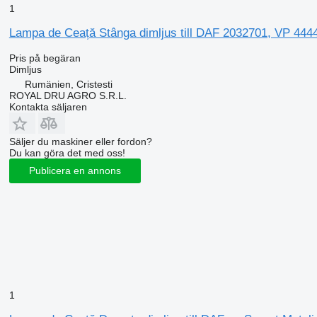
1
Lampa de Ceață Stânga dimljus till DAF 2032701, VP 4444
Pris på begäran
Dimljus
Rumänien, Cristesti
ROYAL DRU AGRO S.R.L.
Kontakta säljaren
Säljer du maskiner eller fordon?
Du kan göra det med oss!
Publicera en annons
1