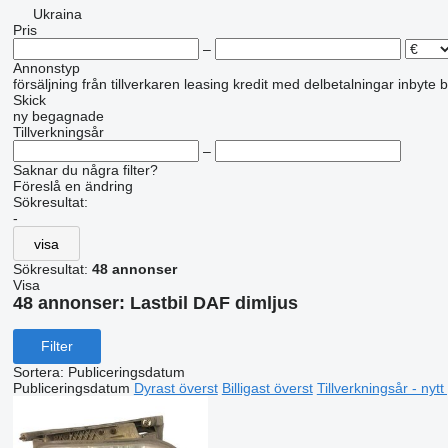
Ukraina
Pris
–
Annonstyp
försäljning
från tillverkaren
leasing
kredit
med delbetalningar
inbyte
b
Skick
ny
begagnade
Tillverkningsår
–
Saknar du några filter?
Föreslå en ändring
Sökresultat:
-
visa
Sökresultat:
48 annonser
Visa
48 annonser:
Lastbil DAF dimljus
Filter
Sortera
:
Publiceringsdatum
Publiceringsdatum
Dyrast överst
Billigast överst
Tillverkningsår - nyt