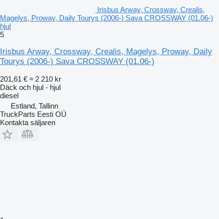
Irisbus Arway, Crossway, Crealis,
Magelys, Proway, Daily Tourys (2006-) Sava CROSSWAY (01.06-)
hjul
5
Irisbus Arway, Crossway, Crealis, Magelys, Proway, Daily
Tourys (2006-) Sava CROSSWAY (01.06-)
201,61 €
≈ 2 210 kr
Däck och hjul - hjul
diesel
Estland, Tallinn
TruckParts Eesti OÜ
Kontakta säljaren