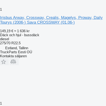
1
Irisbus Arway, Crossway, Crealis, Magelys, Proway, Daily
Tourys (2006-) Sava CROSSWAY (01.06-)
149,19 €
≈ 1 636 kr
Däck och hjul - bussdäck
diesel
275/70 R22.5
Estland, Tallinn
TruckParts Eesti OÜ
Kontakta säljaren
1