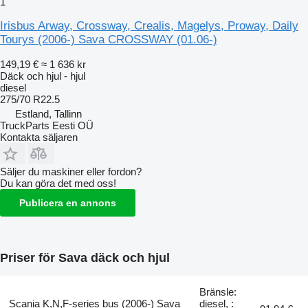
1
Irisbus Arway, Crossway, Crealis, Magelys, Proway, Daily
Tourys (2006-) Sava CROSSWAY (01.06-)
149,19 €
≈ 1 636 kr
Däck och hjul - hjul
diesel
275/70 R22.5
Estland, Tallinn
TruckParts Eesti OÜ
Kontakta säljaren
Säljer du maskiner eller fordon?
Du kan göra det med oss!
Publicera en annons
Priser för Sava däck och hjul
Bränsle:
Scania K,N,F-series bus (2006-) Sava
diesel, :