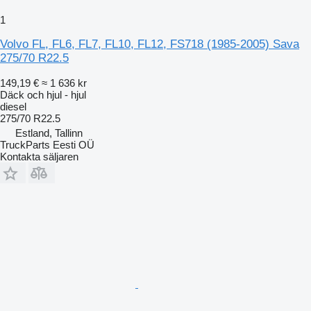
1
Volvo FL, FL6, FL7, FL10, FL12, FS718 (1985-2005) Sava
275/70 R22.5
149,19 €
≈ 1 636 kr
Däck och hjul - hjul
diesel
275/70 R22.5
Estland, Tallinn
TruckParts Eesti OÜ
Kontakta säljaren