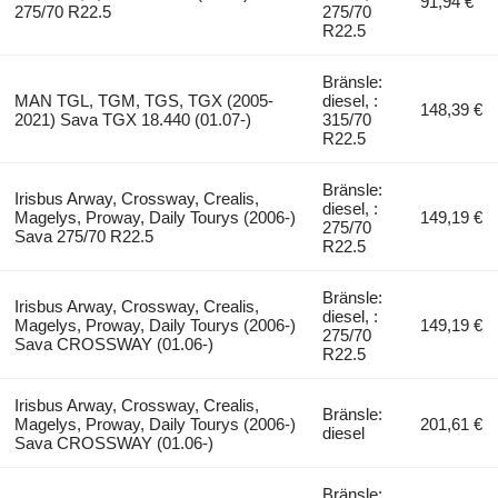
91,94 €
275/70 R22.5
275/70
R22.5
Bränsle:
MAN TGL, TGM, TGS, TGX (2005-
diesel, :
148,39 €
2021) Sava TGX 18.440 (01.07-)
315/70
R22.5
Bränsle:
Irisbus Arway, Crossway, Crealis,
diesel, :
Magelys, Proway, Daily Tourys (2006-)
149,19 €
275/70
Sava 275/70 R22.5
R22.5
Bränsle:
Irisbus Arway, Crossway, Crealis,
diesel, :
Magelys, Proway, Daily Tourys (2006-)
149,19 €
275/70
Sava CROSSWAY (01.06-)
R22.5
Irisbus Arway, Crossway, Crealis,
Bränsle:
Magelys, Proway, Daily Tourys (2006-)
201,61 €
diesel
Sava CROSSWAY (01.06-)
Bränsle: