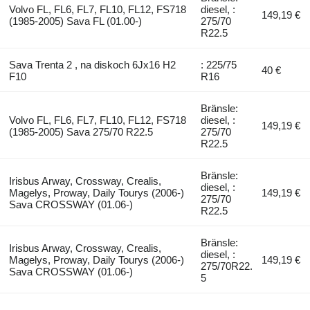
Volvo FL, FL6, FL7, FL10, FL12, FS718
diesel, :
149,19 €
(1985-2005) Sava FL (01.00-)
275/70
R22.5
Sava Trenta 2 , na diskoch 6Jx16 H2
: 225/75
40 €
F10
R16
Bränsle:
Volvo FL, FL6, FL7, FL10, FL12, FS718
diesel, :
149,19 €
(1985-2005) Sava 275/70 R22.5
275/70
R22.5
Bränsle:
Irisbus Arway, Crossway, Crealis,
diesel, :
Magelys, Proway, Daily Tourys (2006-)
149,19 €
275/70
Sava CROSSWAY (01.06-)
R22.5
Bränsle:
Irisbus Arway, Crossway, Crealis,
diesel, :
Magelys, Proway, Daily Tourys (2006-)
149,19 €
275/70R22.
Sava CROSSWAY (01.06-)
5