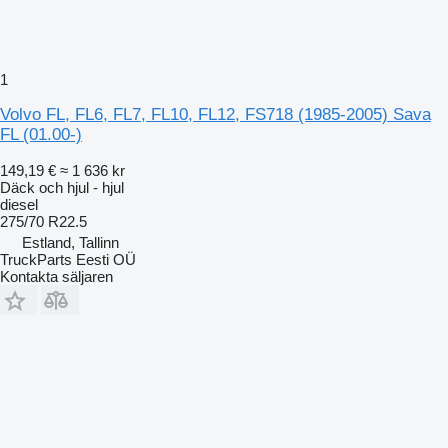
1
Volvo FL, FL6, FL7, FL10, FL12, FS718 (1985-2005) Sava
FL (01.00-)
149,19 €
≈ 1 636 kr
Däck och hjul - hjul
diesel
275/70 R22.5
Estland, Tallinn
TruckParts Eesti OÜ
Kontakta säljaren