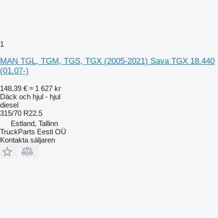
1
MAN TGL, TGM, TGS, TGX (2005-2021) Sava TGX 18.440
(01.07-)
148,39 €
≈ 1 627 kr
Däck och hjul - hjul
diesel
315/70 R22.5
Estland, Tallinn
TruckParts Eesti OÜ
Kontakta säljaren