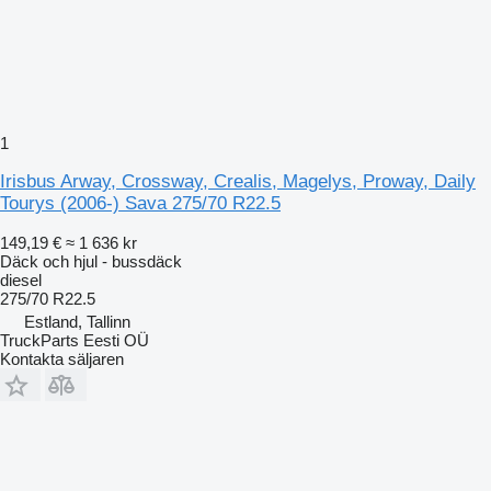
1
Irisbus Arway, Crossway, Crealis, Magelys, Proway, Daily
Tourys (2006-) Sava 275/70 R22.5
149,19 €
≈ 1 636 kr
Däck och hjul - bussdäck
diesel
275/70 R22.5
Estland, Tallinn
TruckParts Eesti OÜ
Kontakta säljaren