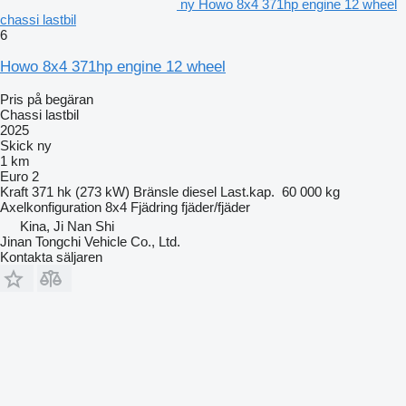
ny Howo 8x4 371hp engine 12 wheel
chassi lastbil
6
Howo 8x4 371hp engine 12 wheel
Pris på begäran
Chassi lastbil
2025
Skick
ny
1 km
Euro 2
Kraft
371 hk (273 kW)
Bränsle
diesel
Last.kap.
60 000 kg
Axelkonfiguration
8x4
Fjädring
fjäder/fjäder
Kina, Ji Nan Shi
Jinan Tongchi Vehicle Co., Ltd.
Kontakta säljaren