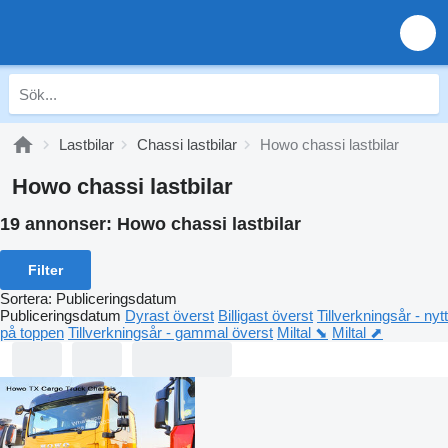
Lastbilar
Chassi lastbilar
Howo chassi lastbilar
Howo chassi lastbilar
19 annonser:
Howo chassi lastbilar
Filter
Sortera
:
Publiceringsdatum
Publiceringsdatum
Dyrast överst
Billigast överst
Tillverkningsår - nytt
på toppen
Tillverkningsår - gammal överst
Miltal ⬊
Miltal ⬈