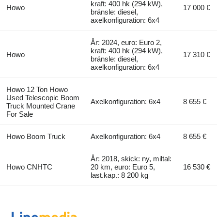
kraft: 400 hk (294 kW),
Howo
17 000 €
bränsle: diesel,
axelkonfiguration: 6x4
År: 2024, euro: Euro 2,
kraft: 400 hk (294 kW),
Howo
17 310 €
bränsle: diesel,
axelkonfiguration: 6x4
Howo 12 Ton Howo
Used Telescopic Boom
Axelkonfiguration: 6x4
8 655 €
Truck Mounted Crane
For Sale
Howo Boom Truck
Axelkonfiguration: 6x4
8 655 €
År: 2018, skick: ny, miltal:
Howo CNHTC
20 km, euro: Euro 5,
16 530 €
last.kap.: 8 200 kg