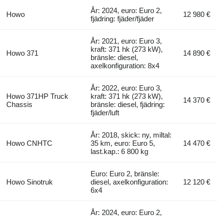
År: 2024, euro: Euro 2,
Howo
12 980 €
fjädring: fjäder/fjäder
År: 2021, euro: Euro 3,
kraft: 371 hk (273 kW),
Howo 371
14 890 €
bränsle: diesel,
axelkonfiguration: 8x4
År: 2022, euro: Euro 3,
Howo 371HP Truck
kraft: 371 hk (273 kW),
14 370 €
Chassis
bränsle: diesel, fjädring:
fjäder/luft
År: 2018, skick: ny, miltal:
Howo CNHTC
35 km, euro: Euro 5,
14 470 €
last.kap.: 6 800 kg
Euro: Euro 2, bränsle:
Howo Sinotruk
diesel, axelkonfiguration:
12 120 €
6x4
År: 2024, euro: Euro 2,