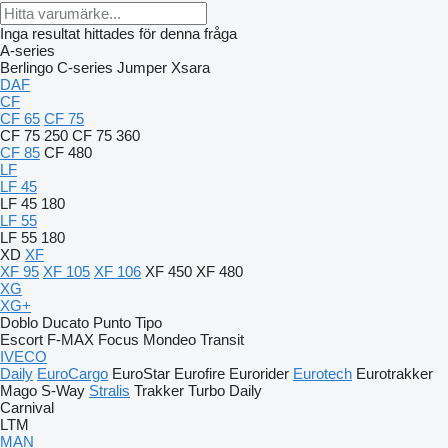
Inga resultat hittades för denna fråga
A-series
Berlingo
C-series
Jumper
Xsara
DAF
CF
CF 65
CF 75
CF 75 250
CF 75 360
CF 85
CF 480
LF
LF 45
LF 45 180
LF 55
LF 55 180
XD
XF
XF 95
XF 105
XF 106
XF 450
XF 480
XG
XG+
Doblo
Ducato
Punto
Tipo
Escort
F-MAX
Focus
Mondeo
Transit
IVECO
Daily
EuroCargo
EuroStar
Eurofire
Eurorider
Eurotech
Eurotrakker
Mago
S-Way
Stralis
Trakker
Turbo Daily
Carnival
LTM
MAN