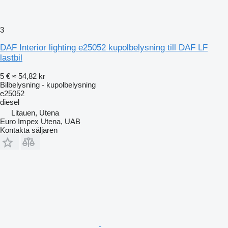
3
DAF Interior lighting e25052 kupolbelysning till DAF LF
lastbil
5 €
≈ 54,82 kr
Bilbelysning - kupolbelysning
e25052
diesel
Litauen, Utena
Euro Impex Utena, UAB
Kontakta säljaren