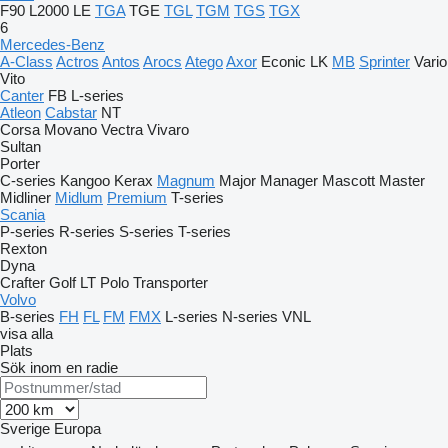
F90
L2000
LE
TGA
TGE
TGL
TGM
TGS
TGX
6
Mercedes-Benz
A-Class
Actros
Antos
Arocs
Atego
Axor
Econic
LK
MB
Sprinter
Vario
Vito
Canter
FB
L-series
Atleon
Cabstar
NT
Corsa
Movano
Vectra
Vivaro
Sultan
Porter
C-series
Kangoo
Kerax
Magnum
Major
Manager
Mascott
Master
Midliner
Midlum
Premium
T-series
Scania
P-series
R-series
S-series
T-series
Rexton
Dyna
Crafter
Golf
LT
Polo
Transporter
Volvo
B-series
FH
FL
FM
FMX
L-series
N-series
VNL
visa alla
Plats
Sök inom en radie
Sverige
Europa