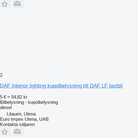
2
DAF Interior lighting kupolbelysning till DAF LF lastbil
5 €
≈ 54,82 kr
Bilbelysning - kupolbelysning
diesel
Litauen, Utena
Euro Impex Utena, UAB
Kontakta säljaren