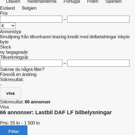
Litauen
Nederländerna
Portugal
Polen
Spanien
Estland
Belgien
Pris
–
Annonstyp
försäljning
från tillverkaren
leasing
kredit
med delbetalningar
inbyte
byte
Skick
ny
begagnade
Tillverkningsår
–
Saknar du några filter?
Föreslå en ändring
Sökresultat:
-
visa
Sökresultat:
66 annonser
Visa
66 annonser:
Lastbil DAF LF bilbelysningar
Pris:
55 kr - 1 500 kr
Filter