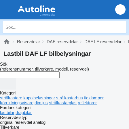
Reservdelar
DAF reservdelar
DAF LF reservdelar
Lastbil DAF LF bilbelysningar
Sök
(referensnummer, tillverkare, modell, reservdel)
Kategori
strålkastare
kupolbelysningar
strålkastarhus
ficklampor
körriktningsvisare
dimljus
strålkastarglas
reflektorer
Fordonskategori
lastbilar
dragbilar
Reservdelstyp
original reservdel
analog
Tillverkare