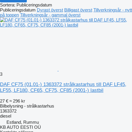
Sortera
:
Publiceringsdatum
Publiceringsdatum
Dyrast överst
Billigast överst
Tillverkningsår - nytt
på toppen
Tillverkningsår - gammal överst
3
DAF CF75 (01.01-) 1363372 strålkastarhus till DAF LF45,
LF55, LF180, CF65, CF75, CF85 (2001-) lastbil
27 €
≈ 296 kr
Bilbelysning - strålkastarhus
1363372
diesel
Estland, Rummu
KB AUTO EESTI OÜ