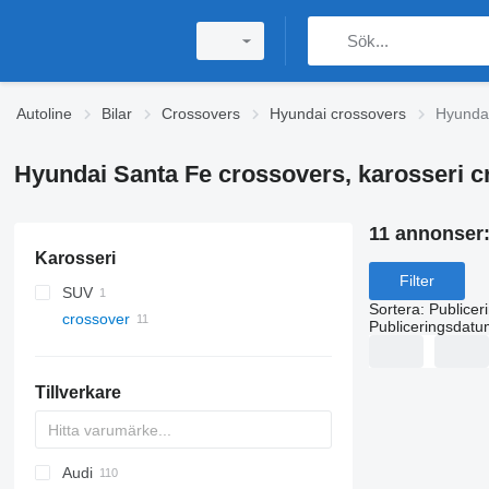
Autoline
Bilar
Crossovers
Hyundai crossovers
Hyundai
Hyundai Santa Fe crossovers, karosseri c
11 annonser
Karosseri
Filter
SUV
Sortera
:
Publicer
crossover
Publiceringsdatu
Tillverkare
Audi
Stelvio