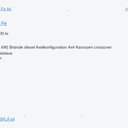
H
 Fe
00 kr
2 kW)
Bränsle
diesel
Axelkonfiguration
4x4
Karosseri
crossover
tislava
o.
SPLÁ bil