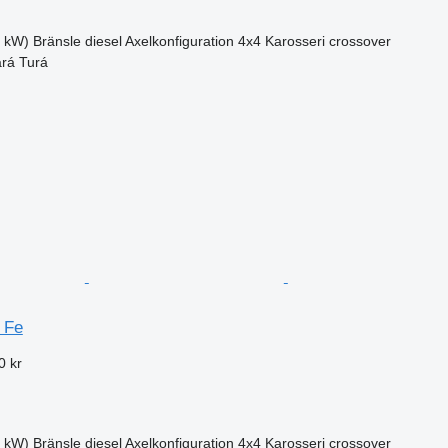
7 kW)
Bränsle
diesel
Axelkonfiguration
4x4
Karosseri
crossover
ará Turá
 Fe
0 kr
5 kW)
Bränsle
diesel
Axelkonfiguration
4x4
Karosseri
crossover