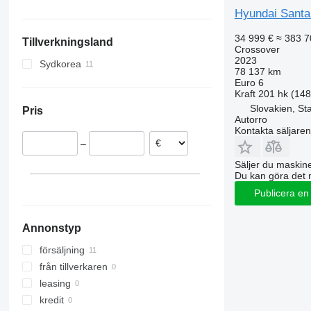
Tyskland
Peru
Hyundai Santa
34 999 €
≈ 383 7
Tillverkningsland
Crossover
2023
Sydkorea
78 137 km
Euro 6
Kraft
201 hk (14
Slovakien, St
Pris
Autorro
Kontakta säljaren
–
Säljer du maskine
Du kan göra det 
Publicera en
Annonstyp
försäljning
från tillverkaren
leasing
kredit