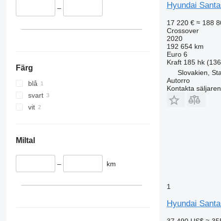
Hyundai Santa
–
17 220 €
≈ 188 8
Crossover
2020
192 654 km
Euro 6
Kraft
185 hk (13
Färg
Slovakien, St
Autorro
blå
Kontakta säljaren
svart
vit
Miltal
–
km
1
Hyundai Santa
37 490 US$
≈ 35