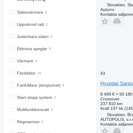
Slovakien, St
Autorro
Sätesvärmare
Kontakta säljaren
Uppvärmd ratt
Justerbara säten
Eldrivna speglar
Värmare
Färddator
43
Hyundai Santa
Farthållare (tempomat)
8 499 €
≈ 93 180
Start-stopp system
Crossover
237 810 km
Kraft
197 hk (14
Multifunktionsratt
Slovakien, Bra
AUTOPOLIS, s.r.
Regnsensor
Kontakta säljaren