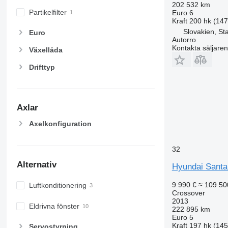
202 532 km
Partikelfilter
Euro 6
Kraft
200 hk (14
Slovakien, St
Euro
Autorro
Kontakta säljaren
Växellåda
Drifttyp
Axlar
Axelkonfiguration
32
Alternativ
Hyundai Santa
9 990 €
≈ 109 50
Luftkonditionering
Crossover
2013
Eldrivna fönster
222 895 km
Euro 5
Kraft
197 hk (14
Servostyrning