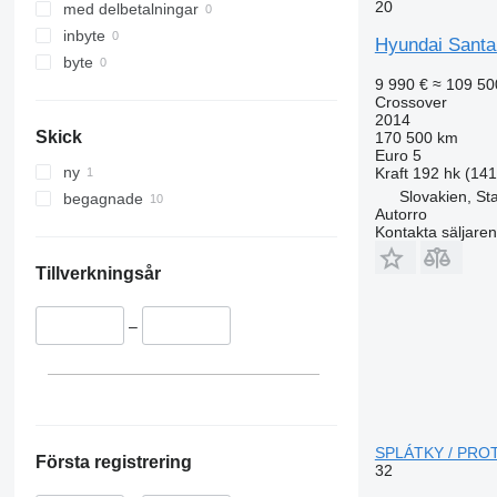
20
med delbetalningar
inbyte
Hyundai Santa
byte
9 990 €
≈ 109 50
Crossover
2014
Skick
170 500 km
Euro 5
ny
Kraft
192 hk (14
Slovakien, St
begagnade
Autorro
Kontakta säljaren
Tillverkningsår
–
SPLÁTKY / PROT 
Första registrering
32