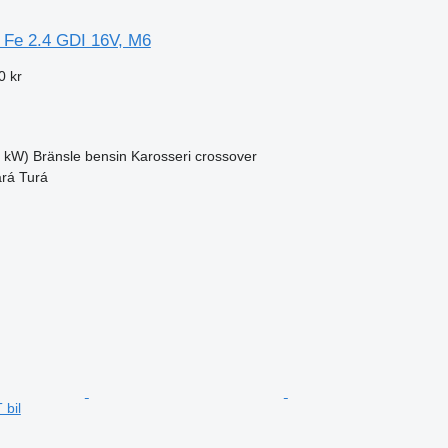
 Fe 2.4 GDI 16V, M6
0 kr
1 kW)
Bränsle
bensin
Karosseri
crossover
ará Turá
bil