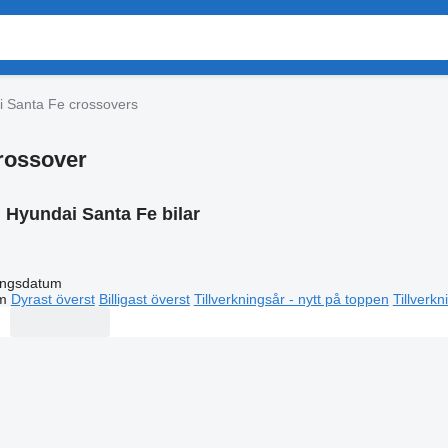
 Santa Fe crossovers
rossover
:
Hyundai Santa Fe bilar
ingsdatum
m
Dyrast överst
Billigast överst
Tillverkningsår - nytt på toppen
Tillverk