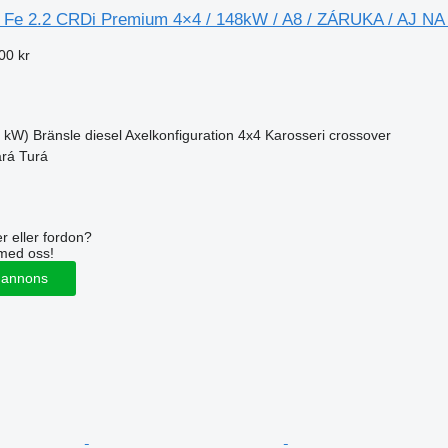
 Fe 2.2 CRDi Premium 4×4 / 148kW / A8 / ZÁRUKA / AJ N
00 kr
8 kW)
Bränsle
diesel
Axelkonfiguration
4x4
Karosseri
crossover
ará Turá
r eller fordon?
med oss!
 annons