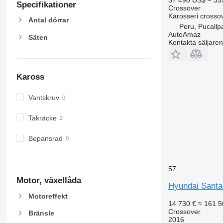
Specifikationer
Crossover
Karosseri
crosso
Antal dörrar
Peru, Pucallp
AutoAmaz
Säten
Kontakta säljaren
Kaross
Vantskruv
Takräcke
Bepansrad
57
Motor, växellåda
Hyundai Santa
Motoreffekt
14 730 €
≈ 161 5
Crossover
Bränsle
2016