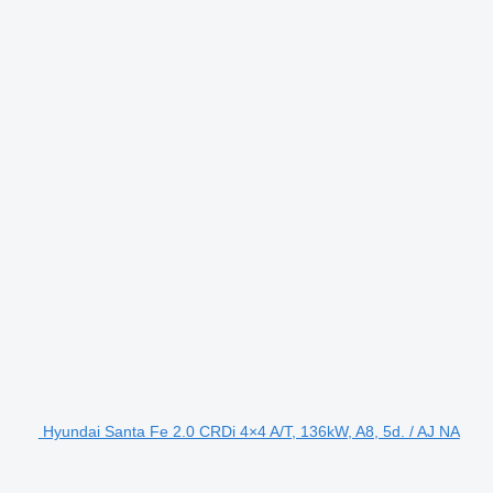
Hyundai Santa Fe 2.0 CRDi 4×4 A/T, 136kW, A8, 5d. / AJ NA