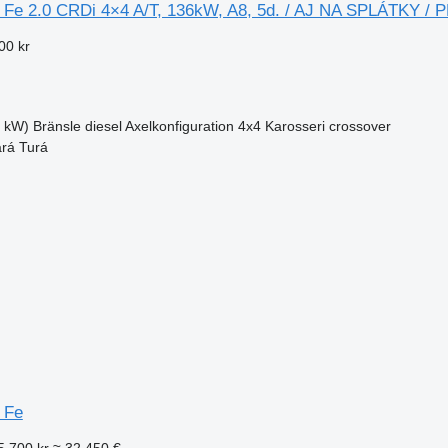
 Fe 2.0 CRDi 4×4 A/T, 136kW, A8, 5d. / AJ NA SPLÁTKY / 
00 kr
6 kW)
Bränsle
diesel
Axelkonfiguration
4x4
Karosseri
crossover
ará Turá
 Fe
5 700 kr
≈ 32 450 €