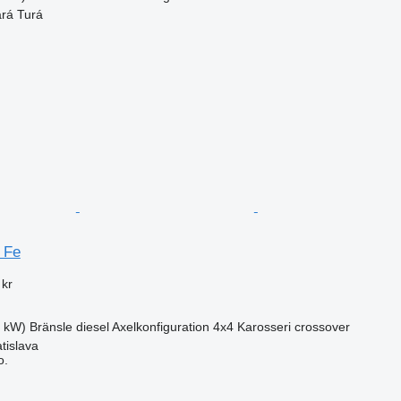
ará Turá
 Fe
 kr
5 kW)
Bränsle
diesel
Axelkonfiguration
4x4
Karosseri
crossover
tislava
o.