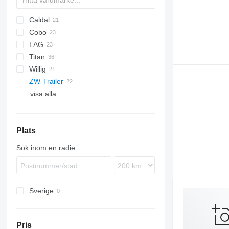
Caldal
BPO
Cobo
LAG
SOA
TSA
TX
Stralis
STB
Titan
0-3
SR
SK
OPL 38
Willig
O-3
TX
ZW-Trailer
visa alla
Plats
Sök inom en radie
Sverige
Pris