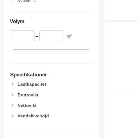
3 axlar
Volym
–
m³
Specifikationer
Lastkapacitet
Bruttovikt
Nettovikt
Vändskivehöjd