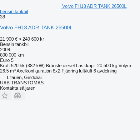
Volvo FH13 ADR TANK 26500L
bensin tankbil
38
Volvo FH13 ADR TANK 26500L
21 900 €
≈ 240 600 kr
Bensin tankbil
2009
800 000 km
Euro 5
Kraft
520 hk (382 kW)
Bränsle
diesel
Last.kap.
20 500 kg
Volym
26,5 m³
Axelkonfiguration
8x2
Fjädring
luft/luft
6 avdelning
Litauen, Ginduliai
UAB TRANSTOMAS
Kontakta säljaren