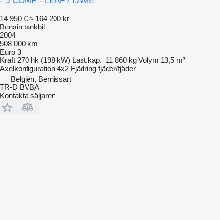
- 5 COMP - LEAF / LAME
14 950 €
≈ 164 200 kr
Bensin tankbil
2004
508 000 km
Euro 3
Kraft
270 hk (198 kW)
Last.kap.
11 860 kg
Volym
13,5 m³
Axelkonfiguration
4x2
Fjädring
fjäder/fjäder
Belgien, Bernissart
TR-D BVBA
Kontakta säljaren