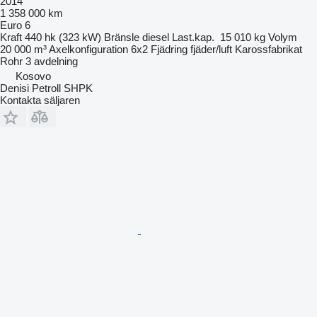
2014
1 358 000 km
Euro 6
Kraft
440 hk (323 kW)
Bränsle
diesel
Last.kap.
15 010 kg
Volym
20 000 m³
Axelkonfiguration
6x2
Fjädring
fjäder/luft
Karossfabrikat
Rohr
3 avdelning
Kosovo
Denisi Petroll SHPK
Kontakta säljaren