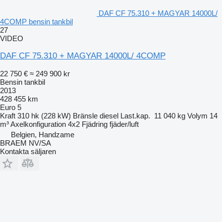
DAF CF 75.310 + MAGYAR 14000L/
4COMP bensin tankbil
27
VIDEO
DAF CF 75.310 + MAGYAR 14000L/ 4COMP
22 750 €
≈ 249 900 kr
Bensin tankbil
2013
428 455 km
Euro 5
Kraft
310 hk (228 kW)
Bränsle
diesel
Last.kap.
11 040 kg
Volym
14
m³
Axelkonfiguration
4x2
Fjädring
fjäder/luft
Belgien, Handzame
BRAEM NV/SA
Kontakta säljaren