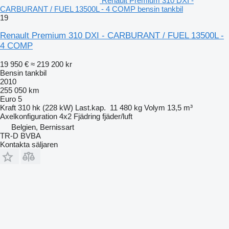
Renault Premium 310 DXI -
CARBURANT / FUEL 13500L - 4 COMP bensin tankbil
19
Renault Premium 310 DXI - CARBURANT / FUEL 13500L -
4 COMP
19 950 €
≈ 219 200 kr
Bensin tankbil
2010
255 050 km
Euro 5
Kraft
310 hk (228 kW)
Last.kap.
11 480 kg
Volym
13,5 m³
Axelkonfiguration
4x2
Fjädring
fjäder/luft
Belgien, Bernissart
TR-D BVBA
Kontakta säljaren