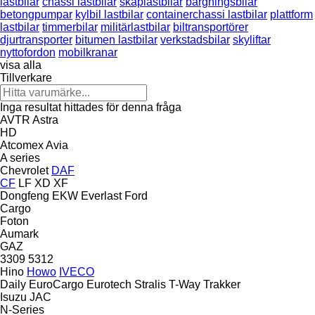
lastbilar
chassi lastbilar
skåplastbilar
bärgningsbilar
betongpumpar
kylbil lastbilar
containerchassi lastbilar
plattform
lastbilar
timmerbilar
militärlastbilar
biltransportörer
djurtransporter
bitumen lastbilar
verkstadsbilar
skyliftar
nyttofordon
mobilkranar
visa alla
Tillverkare
Inga resultat hittades för denna fråga
AVTR
Astra
HD
Atcomex
Avia
A series
Chevrolet
DAF
CF
LF
XD
XF
Dongfeng
EKW
Everlast
Ford
Cargo
Foton
Aumark
GAZ
3309
5312
Hino
Howo
IVECO
Daily
EuroCargo
Eurotech
Stralis
T-Way
Trakker
Isuzu
JAC
N-Series