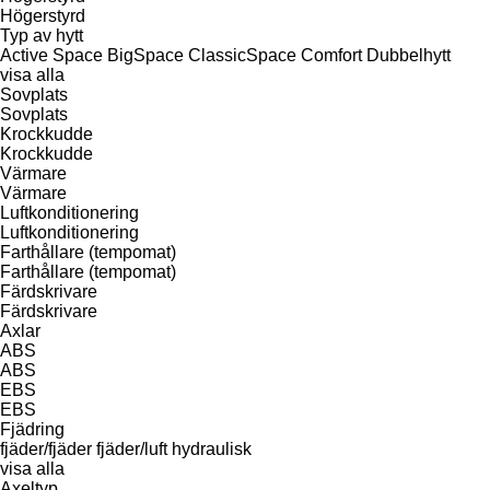
Högerstyrd
Typ av hytt
Active Space
BigSpace
ClassicSpace
Comfort
Dubbelhytt
visa alla
Sovplats
Sovplats
Krockkudde
Krockkudde
Värmare
Värmare
Luftkonditionering
Luftkonditionering
Farthållare (tempomat)
Farthållare (tempomat)
Färdskrivare
Färdskrivare
Axlar
ABS
ABS
EBS
EBS
Fjädring
fjäder/fjäder
fjäder/luft
hydraulisk
visa alla
Axeltyp