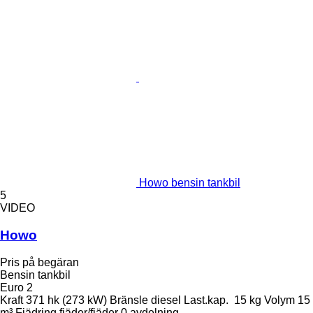
Howo bensin tankbil
5
VIDEO
Howo
Pris på begäran
Bensin tankbil
Euro 2
Kraft
371 hk (273 kW)
Bränsle
diesel
Last.kap.
15 kg
Volym
15
m³
Fjädring
fjäder/fjäder
0 avdelning