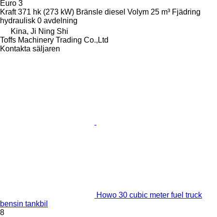
Euro 3
Kraft
371 hk (273 kW)
Bränsle
diesel
Volym
25 m³
Fjädring
hydraulisk
0 avdelning
Kina, Ji Ning Shi
Toffs Machinery Trading Co.,Ltd
Kontakta säljaren
Howo 30 cubic meter fuel truck
bensin tankbil
8