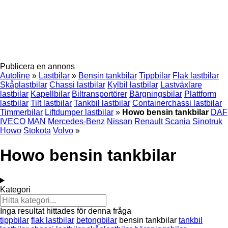
Publicera en annons
Autoline
»
Lastbilar
»
Bensin tankbilar
Tippbilar
Flak lastbilar
Skåplastbilar
Chassi lastbilar
Kylbil lastbilar
Lastväxlare
lastbilar
Kapellbilar
Biltransportörer
Bärgningsbilar
Plattform
lastbilar
Tilt lastbilar
Tankbil lastbilar
Containerchassi lastbilar
Timmerbilar
Liftdumper lastbilar
»
Howo bensin tankbilar
DAF
IVECO
MAN
Mercedes-Benz
Nissan
Renault
Scania
Sinotruk
Howo
Stokota
Volvo
»
Howo bensin tankbilar
Kategori
Inga resultat hittades för denna fråga
tippbilar
flak lastbilar
betongbilar
bensin tankbilar
tankbil