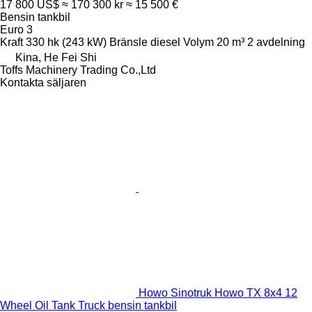
17 800 US$
≈ 170 300 kr
≈ 15 500 €
Bensin tankbil
Euro 3
Kraft
330 hk (243 kW)
Bränsle
diesel
Volym
20 m³
2 avdelning
Kina, He Fei Shi
Toffs Machinery Trading Co.,Ltd
Kontakta säljaren
Howo Sinotruk Howo TX 8x4 12
Wheel Oil Tank Truck bensin tankbil