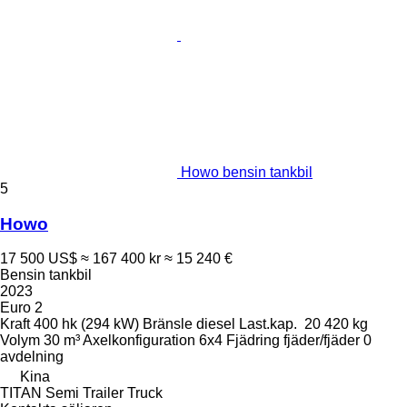
Howo bensin tankbil
5
Howo
17 500 US$
≈ 167 400 kr
≈ 15 240 €
Bensin tankbil
2023
Euro 2
Kraft
400 hk (294 kW)
Bränsle
diesel
Last.kap.
20 420 kg
Volym
30 m³
Axelkonfiguration
6x4
Fjädring
fjäder/fjäder
0
avdelning
Kina
TITAN Semi Trailer Truck