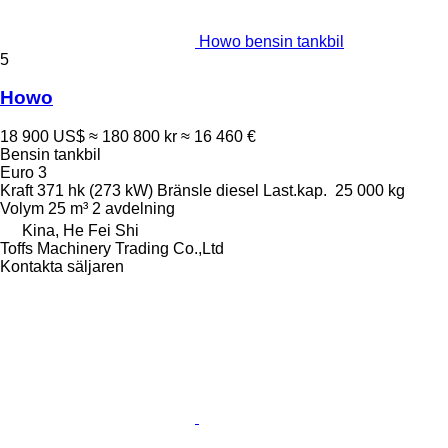
Howo bensin tankbil
5
Howo
18 900 US$
≈ 180 800 kr
≈ 16 460 €
Bensin tankbil
Euro 3
Kraft
371 hk (273 kW)
Bränsle
diesel
Last.kap.
25 000 kg
Volym
25 m³
2 avdelning
Kina, He Fei Shi
Toffs Machinery Trading Co.,Ltd
Kontakta säljaren