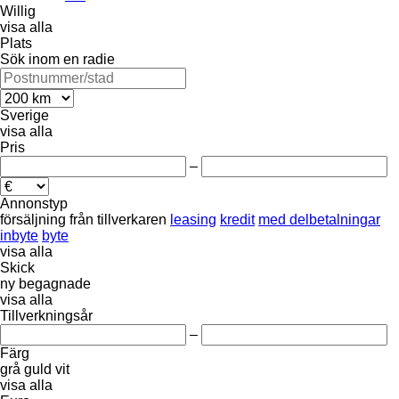
Willig
visa alla
Plats
Sök inom en radie
Sverige
visa alla
Pris
–
Annonstyp
försäljning
från tillverkaren
leasing
kredit
med delbetalningar
inbyte
byte
visa alla
Skick
ny
begagnade
visa alla
Tillverkningsår
–
Färg
grå
guld
vit
visa alla