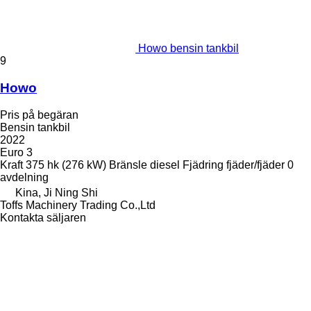
Howo bensin tankbil
9
Howo
Pris på begäran
Bensin tankbil
2022
Euro 3
Kraft
375 hk (276 kW)
Bränsle
diesel
Fjädring
fjäder/fjäder
0
avdelning
Kina, Ji Ning Shi
Toffs Machinery Trading Co.,Ltd
Kontakta säljaren