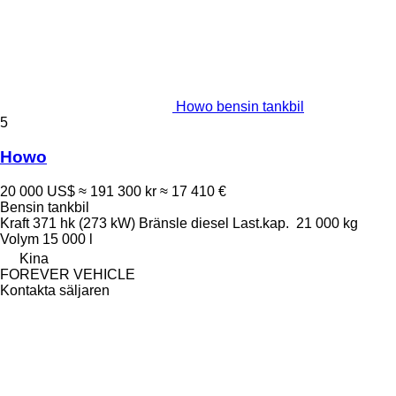
Howo bensin tankbil
5
Howo
20 000 US$
≈ 191 300 kr
≈ 17 410 €
Bensin tankbil
Kraft
371 hk (273 kW)
Bränsle
diesel
Last.kap.
21 000 kg
Volym
15 000 l
Kina
FOREVER VEHICLE
Kontakta säljaren