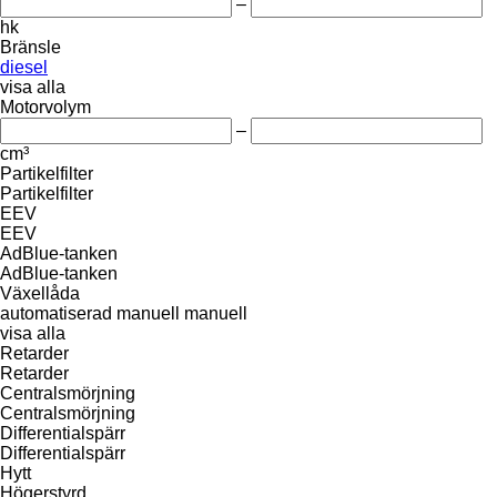
–
hk
Bränsle
diesel
visa alla
Motorvolym
–
cm³
Partikelfilter
Partikelfilter
EEV
EEV
AdBlue-tanken
AdBlue-tanken
Växellåda
automatiserad manuell
manuell
visa alla
Retarder
Retarder
Centralsmörjning
Centralsmörjning
Differentialspärr
Differentialspärr
Hytt
Högerstyrd