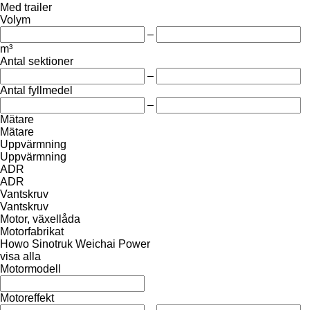
Med trailer
Volym
–
m³
Antal sektioner
–
Antal fyllmedel
–
Mätare
Mätare
Uppvärmning
Uppvärmning
ADR
ADR
Vantskruv
Vantskruv
Motor, växellåda
Motorfabrikat
Howo
Sinotruk
Weichai Power
visa alla
Motormodell
Motoreffekt