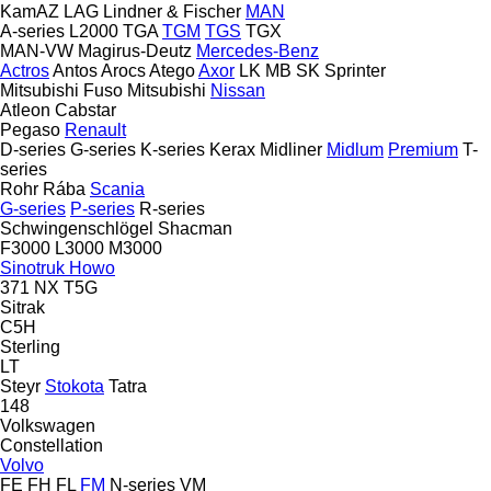
KamAZ
LAG
Lindner & Fischer
MAN
A-series
L2000
TGA
TGM
TGS
TGX
MAN-VW
Magirus-Deutz
Mercedes-Benz
Actros
Antos
Arocs
Atego
Axor
LK
MB
SK
Sprinter
Mitsubishi Fuso
Mitsubishi
Nissan
Atleon
Cabstar
Pegaso
Renault
D-series
G-series
K-series
Kerax
Midliner
Midlum
Premium
T-
series
Rohr
Rába
Scania
G-series
P-series
R-series
Schwingenschlögel
Shacman
F3000
L3000
M3000
Sinotruk Howo
371
NX
T5G
Sitrak
C5H
Sterling
LT
Steyr
Stokota
Tatra
148
Volkswagen
Constellation
Volvo
FE
FH
FL
FM
N-series
VM