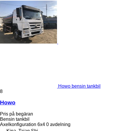
Howo bensin tankbil
8
Howo
Pris på begäran
Bensin tankbil
Axelkonfiguration
6x4
0 avdelning
Kina, Taian Shi