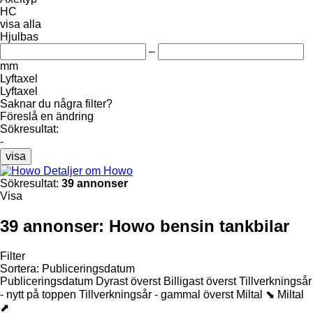
HC
visa alla
Hjulbas
–
mm
Lyftaxel
Lyftaxel
Saknar du några filter?
Föreslå en ändring
Sökresultat:
-
visa
Detaljer om Howo
Sökresultat:
39 annonser
Visa
39 annonser:
Howo bensin tankbilar
Filter
Sortera
:
Publiceringsdatum
Publiceringsdatum
Dyrast överst
Billigast överst
Tillverkningsår
- nytt på toppen
Tillverkningsår - gammal överst
Miltal ⬊
Miltal
⬈