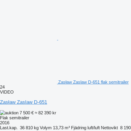
Zasław Zaslaw D-651 flak semitrailer
24
VIDEO
Zasław Zaslaw D-651
7 500 €
≈ 82 390 kr
Flak semitrailer
2016
Last.kap.
36 810 kg
Volym
13,73 m³
Fjädring
luft/luft
Nettovikt
8 190