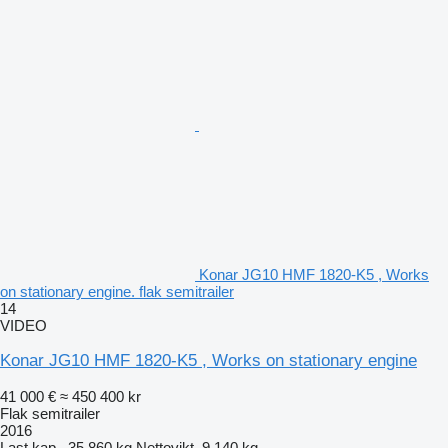
Konar JG10 HMF 1820-K5 , Works
on stationary engine. flak semitrailer
14
VIDEO
Konar JG10 HMF 1820-K5 , Works on stationary engine
41 000 €
≈ 450 400 kr
Flak semitrailer
2016
Last.kap.
35 860 kg
Nettovikt
9 140 kg