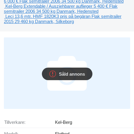
6 000 €
Flak semitrailer
2006
34 500 kg
Danmark, Hedensted
Kel-Berg Extendable / Ausziehbarer auflieger
5 400 €
Flak
semitrailer
2006
34 500 kg
Danmark, Hedensted
Leci 13,6 mtr. HMF 1820K3
pris på begäran
Flak semitrailer
2015
29 460 kg
Danmark, Silkeborg
Såld annons
Tillverkare:
Kel-Berg
Modell:
Flatbed