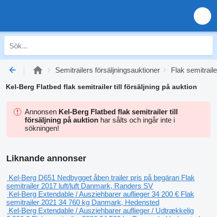
Semitrailers försäljningsauktioner
Flak semitraile
Kel-Berg Flatbed flak semitrailer till försäljning på auktion
Annonsen
Kel-Berg Flatbed flak semitrailer till
försäljning på auktion
har sålts och ingår inte i
sökningen!
Liknande annonser
Kel-Berg D651 Nedbygget åben trailer
pris på begäran
Flak
semitrailer
2017
luft/luft
Danmark, Randers SV
Kel-Berg Extendable / Ausziehbarer auflieger
34 200 €
Flak
semitrailer
2021
34 760 kg
Danmark, Hedensted
Kel-Berg Extendable / Ausziehbarer auflieger / Udtrækkelig