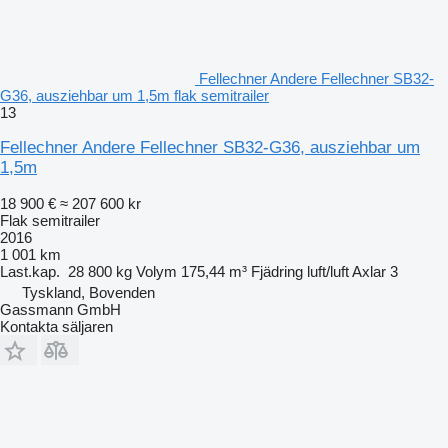
Fellechner Andere Fellechner SB32-
G36, ausziehbar um 1,5m flak semitrailer
13
Fellechner Andere Fellechner SB32-G36, ausziehbar um
1,5m
18 900 €
≈ 207 600 kr
Flak semitrailer
2016
1 001 km
Last.kap.
28 800 kg
Volym
175,44 m³
Fjädring
luft/luft
Axlar
3
Tyskland, Bovenden
Gassmann GmbH
Kontakta säljaren