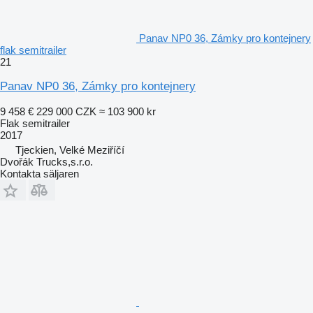
Panav NP0 36, Zámky pro kontejnery
flak semitrailer
21
Panav NP0 36, Zámky pro kontejnery
9 458 €
229 000 CZK
≈ 103 900 kr
Flak semitrailer
2017
Tjeckien, Velké Meziříčí
Dvořák Trucks,s.r.o.
Kontakta säljaren