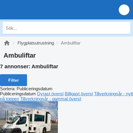
Flygplatsutrustning
Ambuliftar
Ambuliftar
7 annonser:
Ambuliftar
Filter
Sortera
:
Publiceringsdatum
Publiceringsdatum
Dyrast överst
Billigast överst
Tillverkningsår - nytt
på toppen
Tillverkningsår - gammal överst